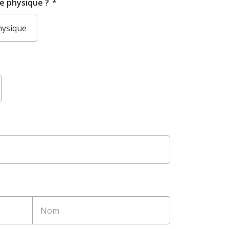
e physique ?
*
hysique