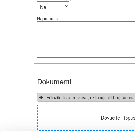
Napomene
Dokumenti
Priložite listu troškova, uključujući i broj račun
Dovucite i ispu