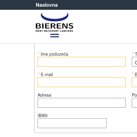
Naslovna
Učitajte svoje potra
Vaši podaci
*
Ime poduzeća
*
T
*
E-mail
*
B
Adresa
Po
IBAN