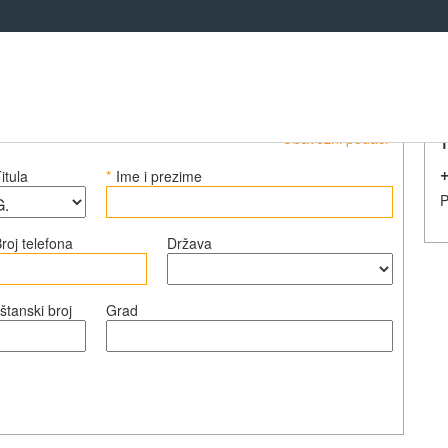
živanje
*=Obavezni podaci
T
+
itula
*
Ime i prezime
P
roj telefona
Država
štanski broj
Grad