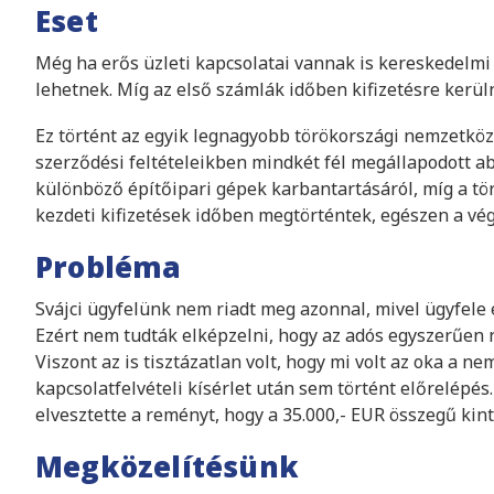
Eset
Még ha erős üzleti kapcsolatai vannak is kereskedelmi 
lehetnek. Míg az első számlák időben kifizetésre kerülne
Ez történt az egyik legnagyobb törökországi nemzetközi é
szerződési feltételeikben mindkét fél megállapodott ab
különböző építőipari gépek karbantartásáról, míg a törö
kezdeti kifizetések időben megtörténtek, egészen a vé
Probléma
Svájci ügyfelünk nem riadt meg azonnal, mivel ügyfele e
Ezért nem tudták elképzelni, hogy az adós egyszerűen n
Viszont az is tisztázatlan volt, hogy mi volt az oka a ne
kapcsolatfelvételi kísérlet után sem történt előrelépés. 
elvesztette a reményt, hogy a 35.000,- EUR összegű kint
Megközelítésünk