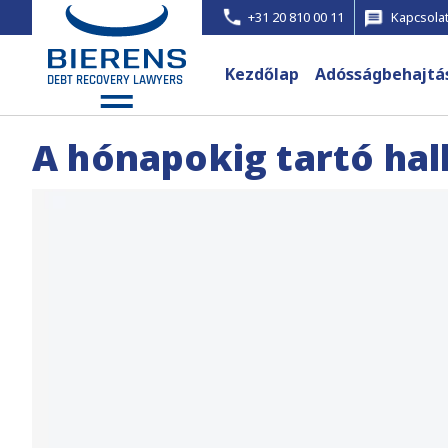
+31 20 810 00 11
Kapcsolat
Kezdőlap
Adósságbehajtá
A hónapokig tartó hall