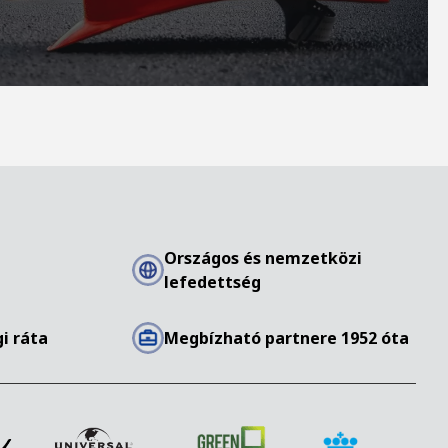
Országos és nemzetközi
lefedettség
i ráta
Megbízható partnere 1952 óta