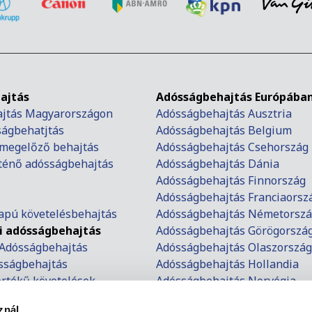
ajtás
Adósságbehajtás Európába
jtás Magyarországon
Adósságbehajtás Ausztria
ságbehatjtás
Adósságbehajtás Belgium
t megelőző behajtás
Adósságbehajtás Csehország
rténő adósságbehajtás
Adósságbehajtás Dánia
Adósságbehajtás Finnország
Adósságbehajtás Franciaorsz
lapú követelésbehajtás
Adósságbehajtás Németorsz
 adósságbehajtás
Adósságbehajtás Görögorszá
Adósságbehajtás
Adósságbehajtás Olaszország
ósságbehajtás
Adósságbehajtás Hollandia
értékű követelések
Adósságbehajtás Norvégia
tési meghagyás
Adósságbehajtás Lengyelors
znál