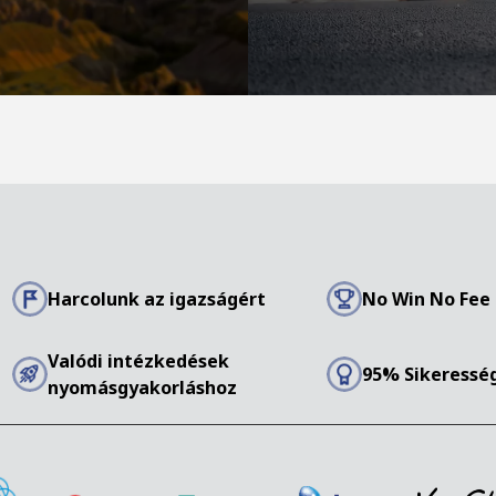
Harcolunk az igazságért
No Win No Fee
Valódi intézkedések
95% Sikeresség
nyomásgyakorláshoz