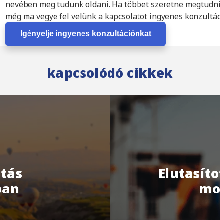
nevében meg tudunk oldani. Ha többet szeretne megtudni 
még ma vegye fel velünk a kapcsolatot ingyenes konzultác
Igényelje ingyenes konzultációnkat
kapcsolódó cikkek
tás
Elutasít
ban
mo