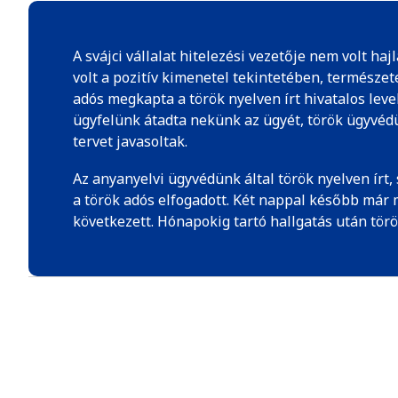
A svájci vállalat hitelezési vezetője nem volt ha
volt a pozitív kimenetel tekintetében, természet
adós megkapta a török nyelven írt hivatalos leve
ügyfelünk átadta nekünk az ügyét, török ügyvédün
tervet javasoltak.
Az anyanyelvi ügyvédünk által török nyelven írt,
a török adós elfogadott. Két nappal később már m
következett. Hónapokig tartó hallgatás után tör