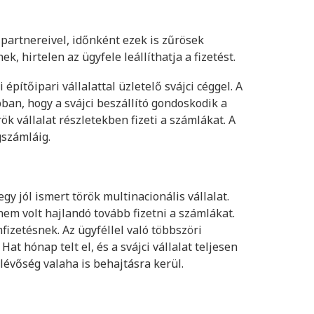
partnereivel, időnként ezek is zűrösek
k, hirtelen az ügyfele leállíthatja a fizetést.
pítőipari vállalattal üzletelő svájci céggel. A
ban, hogy a svájci beszállító gondoskodik a
k vállalat részletekben fizeti a számlákat. A
gszámláig.
gy jól ismert török multinacionális vállalat.
em volt hajlandó tovább fizetni a számlákat.
mfizetésnek. Az ügyféllel való többszöri
Hat hónap telt el, és a svájci vállalat teljesen
lévőség valaha is behajtásra kerül.