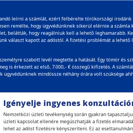
jlandó leírni a számlát, ezért felbérelte törökországi irodánk
esen remélte, hogy ügyvédünknek sikerül elérnie a számla ki
let, belátták, hogy reagálniuk kell a lehető leghamarabb. K
k választ kapott az adóstól. A fizetési problémát a lehető 
 személyre szabott levél megtette a hatását. Egy tömör és sz
eg is érkezett az első, 7.000,- € összegű kifizetés. A szám
ök ügyvédünknek mindössze néhány órára volt szüksége ahho
Igényelje ingyenes konzultáci
Nemzetközi üzleti tevékenység során gyakran tapasztaljuk,
üzleti kapcsolat ellenére megúszhatják a fizetés elmarad
lehet az adóst fizetésre kényszeríteni. Ez az esettanulmán