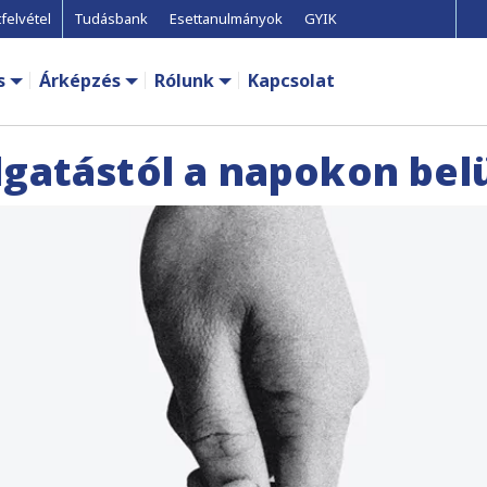
felvétel
Tudásbank
Esettanulmányok
GYIK
s
Árképzés
Rólunk
Kapcsolat
gatástól a napokon belül