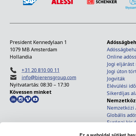
President Kennedylaan 1
Adósságbeh
1079 MB Amsterdam
Adósságbeha
Hollandia
Online adós
Jogi eljárás
+31 20 810 00 11
Jogi úton tö
info@bierensgroup.com
Jogviták
Nyitvatartás: 08:30 – 17:30
Elévülési idő
Kövessen minket
Sikerdíjas a
Nemzetközi
Nemzetközi 
Globális ad
Európai kis 
Európai fize
Ez a weboldal sütiket has