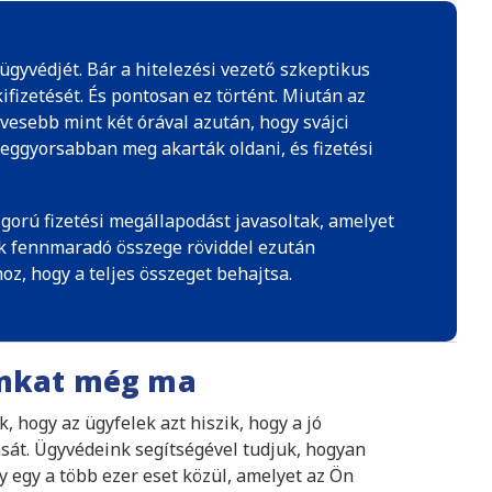
 ügyvédjét. Bár a hitelezési vezető szkeptikus
fizetését. És pontosan ez történt. Miután az
evesebb mint két órával azután, hogy svájci
leggyorsabban meg akarták oldani, és fizetési
igorú fizetési megállapodást javasoltak, amelyet
lák fennmaradó összege röviddel ezután
z, hogy a teljes összeget behajtsa.
ónkat még ma
 hogy az ügyfelek azt hiszik, hogy a jó
ását. Ügyvédeink segítségével tudjuk, hogyan
y egy a több ezer eset közül, amelyet az Ön