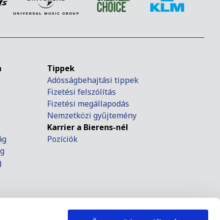
n
Tippek
Adósságbehajtási tippek
Fizetési felszólítás
Fizetési megállapodás
Nemzetközi gyűjtemény
Karrier a Bierens-nél
ág
Pozíciók
ág
g
zág