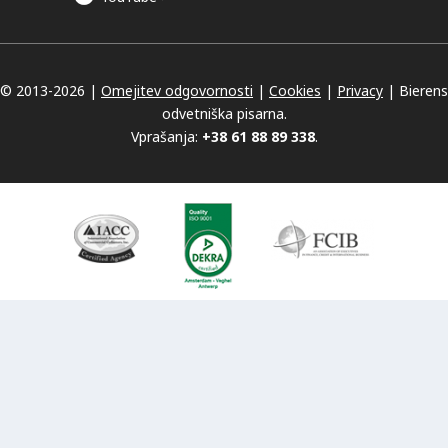
© 2013-
2026 |
Omejitev odgovornosti
|
Cookies
|
Privacy
|
Bierens
odvetniška pisarna.
Vprašanja:
+38 61 88 89 338
.