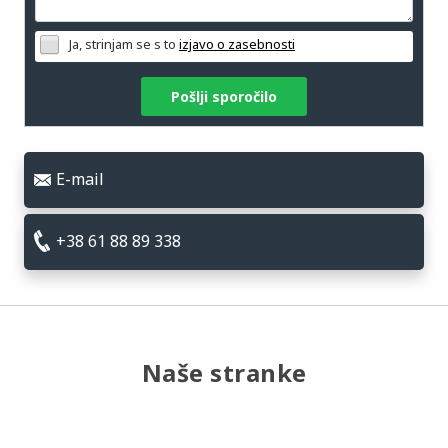
Ja, strinjam se s to
izjavo o zasebnosti
Pošlji sporočilo
E-mail
+38 61 88 89 338
Naše stranke