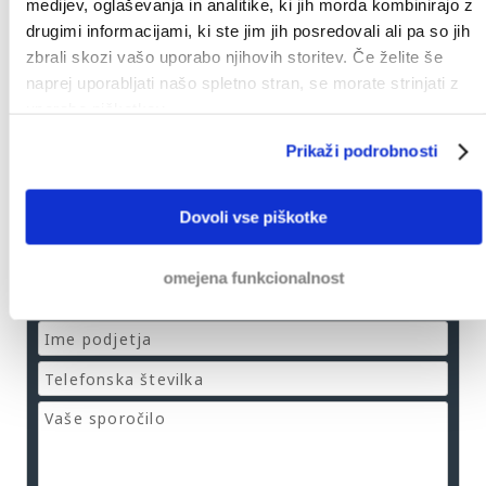
medijev, oglaševanja in analitike, ki jih morda kombinirajo z
drugimi informacijami, ki ste jim jih posredovali ali pa so jih
zbrali skozi vašo uporabo njihovih storitev. Če želite še
naprej uporabljati našo spletno stran, se morate strinjati z
uporabo piškotkov.
Prikaži podrobnosti
Nasvet brez obveznosti
Dovoli vse piškotke
omejena funkcionalnost