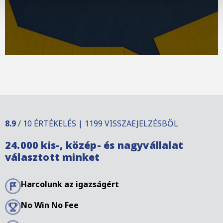
8.9
/ 10 ÉRTÉKELÉS | 1199 VISSZAEJELZÉSBŐL
24.000 kis-, közép- és nagyvállalat
választott minket
Harcolunk az igazságért
No Win No Fee