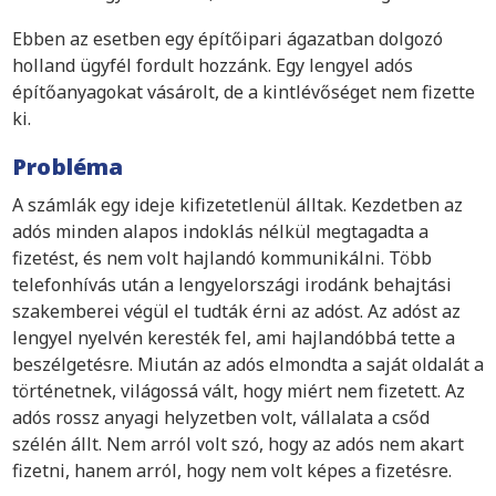
Ebben az esetben egy építőipari ágazatban dolgozó
holland ügyfél fordult hozzánk. Egy lengyel adós
építőanyagokat vásárolt, de a kintlévőséget nem fizette
ki.
Probléma
A számlák egy ideje kifizetetlenül álltak. Kezdetben az
adós minden alapos indoklás nélkül megtagadta a
fizetést, és nem volt hajlandó kommunikálni. Több
telefonhívás után a lengyelországi irodánk behajtási
szakemberei végül el tudták érni az adóst. Az adóst az
lengyel nyelvén keresték fel, ami hajlandóbbá tette a
beszélgetésre. Miután az adós elmondta a saját oldalát a
történetnek, világossá vált, hogy miért nem fizetett. Az
adós rossz anyagi helyzetben volt, vállalata a csőd
szélén állt. Nem arról volt szó, hogy az adós nem akart
fizetni, hanem arról, hogy nem volt képes a fizetésre.