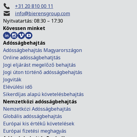
+31 20 810 00 11
info@bierensgroup.com
Nyitvatartás: 08:30 – 17:30
Kövessen minket
Adósságbehajtás
Adósságbehajtás Magyarországon
Online adósságbehatjtás
Jogi eljárást megelőző behajtás
Jogi úton történő adósságbehajtás
Jogviták
Elévülési idő
Sikerdíjas alapú követelésbehajtás
Nemzetközi adósságbehajtás
Nemzetközi Adósságbehajtás
Globális adósságbehajtás
Európai kis értékű követelések
Európai fizetési meghagyás