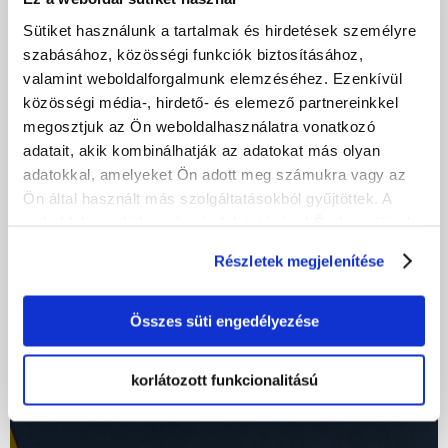
Sütiket használunk a tartalmak és hirdetések személyre
Adósságbehajtás
szabásához, közösségi funkciók biztosításához,
Lengyelországban
valamint weboldalforgalmunk elemzéséhez. Ezenkívül
közösségi média-, hirdető- és elemező partnereinkkel
megosztjuk az Ön weboldalhasználatra vonatkozó
adatait, akik kombinálhatják az adatokat más olyan
adatokkal, amelyeket Ön adott meg számukra vagy az
Ön által használt más szolgáltatásokból gyűjtöttek. A
weboldalon való böngészés folytatásával Ön hozzájárul a
sütik használatához.
Részletek megjelenítése
Összes süti engedélyezése
A kommunikáció nem mindig
korlátozott funkcionalitású
olyan egyszerű