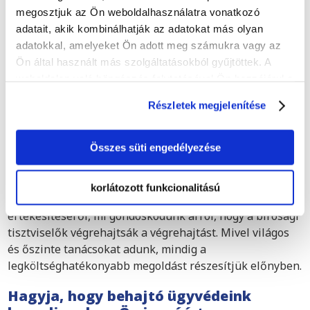
Romániá
egész területén. Adósságbehajtó ügyvédeink
megosztjuk az Ön weboldalhasználatra vonatkozó
jogi eljárásokban is segítenek Önnek Kolozsvárban:
adatait, akik kombinálhatják az adatokat más olyan
adatokkal, amelyeket Ön adott meg számukra vagy az
Kis értékű követelésekkel kapcsolatos eljárás
Ön által használt más szolgáltatásokból gyűjtöttek. A
Gyorsított eljárás
weboldalon való böngészés folytatásával Ön hozzájárul a
sütik használatához.
Többlépcsős eljárás
Részletek megjelenítése
Felszámolási kérelem
Összes süti engedélyezése
Miután megszereztük a hivatalos bírósági végzést;
gondoskodunk az ítéletnek megfelelő végrehajtásról.
Legyen szó az adós vagyonának lefoglalásáról,
korlátozott funkcionalitású
tulajdonjog fenntartásáról vagy akár áruk nyilvános
értékesítéséről, mi gondoskodunk arról, hogy a bírósági
tisztviselők végrehajtsák a végrehajtást. Mivel világos
és őszinte tanácsokat adunk, mindig a
legköltséghatékonyabb megoldást részesítjük előnyben.
Hagyja, hogy behajtó ügyvédeink