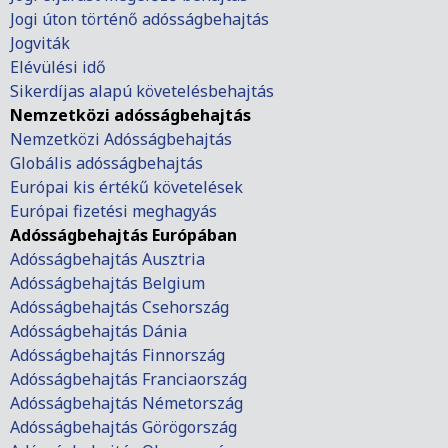
Jogi úton történő adósságbehajtás
Jogviták
Elévülési idő
Sikerdíjas alapú követelésbehajtás
Nemzetközi adósságbehajtás
Nemzetközi Adósságbehajtás
Globális adósságbehajtás
Európai kis értékű követelések
Európai fizetési meghagyás
Adósságbehajtás Európában
Adósságbehajtás Ausztria
Adósságbehajtás Belgium
Adósságbehajtás Csehország
Adósságbehajtás Dánia
Adósságbehajtás Finnország
Adósságbehajtás Franciaország
Adósságbehajtás Németország
Adósságbehajtás Görögország