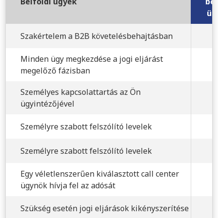
Belföldi ügyek
be
üg
Szakértelem a B2B követelésbehajtásban
Minden ügy megkezdése a jogi eljárást
megelőző fázisban
Személyes kapcsolattartás az Ön
ügyintézőjével
Személyre szabott felszólító levelek
Személyre szabott felszólító levelek
Egy véletlenszerűen kiválasztott call center
ügynök hívja fel az adósát
Szükség esetén jogi eljárások kikényszerítése