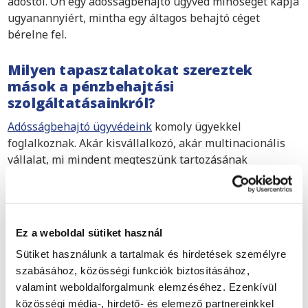
adóstól. Ön egy adósságbehajtó ügyvéd minőségét kapja
ugyanannyiért, mintha egy áltagos behajtó céget
bérelne fel.
Milyen tapasztalatokat szereztek
mások a pénzbehajtási
szolgáltatásainkról?
Adósságbehajtó ügyvédeink
komoly ügyekkel
foglalkoznak. Akár kisvállalkozó, akár multinacionális
vállalat, mi mindent megteszünk tartozásának
behajtásáért. Egyetlen cég sem maradhat kifizetés
nélkül az elvégzett munkája után.
Olvassa el itt, mit
tettünk más cégekért a múltban.
Ez a weboldal sütiket használ
Segítség nyújtás jogi adósságrendezési
eljárásokban Kolozsvárban
Sütiket használunk a tartalmak és hirdetések személyre
szabásához, közösségi funkciók biztosításához,
Mindig számíthat szolgáltatásainkra mind a bíróságon
valamint weboldalforgalmunk elemzéséhez. Ezenkívül
kívüli, mind a bírósági adósságrendezési eljárásokban
közösségi média-, hirdető- és elemező partnereinkkel