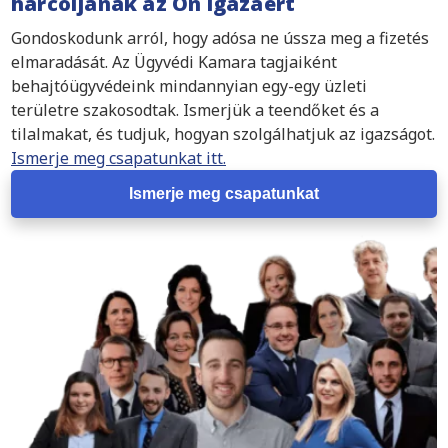
harcoljanak az Ön igazáért
Gondoskodunk arról, hogy adósa ne ússza meg a fizetés
elmaradását. Az Ügyvédi Kamara tagjaiként
behajtóügyvédeink mindannyian egy-egy üzleti
területre szakosodtak. Ismerjük a teendőket és a
tilalmakat, és tudjuk, hogyan szolgálhatjuk az igazságot.
Ismerje meg csapatunkat itt.
Ismerje meg csapatunkat