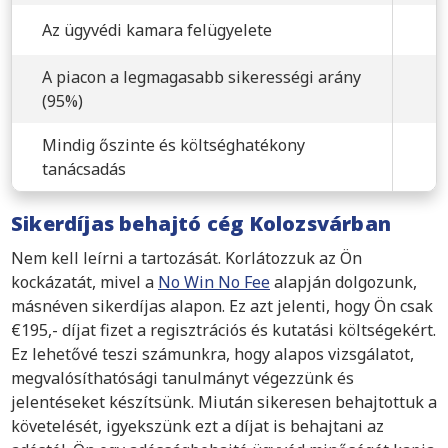
Az ügyvédi kamara felügyelete
A piacon a legmagasabb sikerességi arány
(95%)
Mindig őszinte és költséghatékony
tanácsadás
Sikerdíjas behajtó cég Kolozsvárban
Nem kell leírni a tartozását. Korlátozzuk az Ön
kockázatát, mivel a
No Win No Fee
alapján dolgozunk,
másnéven sikerdíjas alapon. Ez azt jelenti, hogy Ön csak
€195,- díjat fizet a regisztrációs és kutatási költségekért.
Ez lehetővé teszi számunkra, hogy alapos vizsgálatot,
megvalósíthatósági tanulmányt végezzünk és
jelentéseket készítsünk. Miután sikeresen behajtottuk a
követelését, igyekszünk ezt a díjat is behajtani az