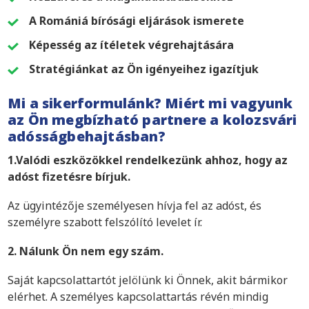
A Romániá bírósági eljárások ismerete
Képesség az ítéletek végrehajtására
Stratégiánkat az Ön igényeihez igazítjuk
Mi a sikerformulánk? Miért mi vagyunk
az Ön megbízható partnere a kolozsvári
adósságbehajtásban?
1.Valódi eszközökkel rendelkezünk ahhoz, hogy az
adóst fizetésre bírjuk.
Az ügyintézője személyesen hívja fel az adóst, és
személyre szabott felszólító levelet ír.
2. Nálunk Ön nem egy szám.
Saját kapcsolattartót jelölünk ki Önnek, akit bármikor
elérhet. A személyes kapcsolattartás révén mindig