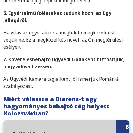
dönthetünk a jogi lépések megtételéről.
6. Egyértelmű ítéleteket tudunk hozni az ügy
jellegéről.
Ha vitás az ügye, akkor a megfelelő megközelítést
vetjük be. Ez a megközelítés növeli az Ön megtérülési
esélyeit.
7. Követelésbehajtó ügyvédi irodaként biztosítjuk,
hogy adósa fizessen.
Az Ügyvédi Kamara tagjaiként jól ismerjük Romániá
szabályozást.
Miért válassza a Bierens-t egy
hagyományos behajtó cég helyett
Kolozsvárban?
Bi