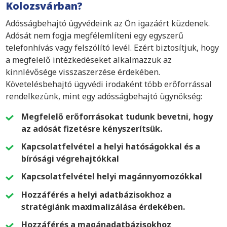
Kolozsvárban?
Adósságbehajtó ügyvédeink az Ön igazáért küzdenek.
Adósát nem fogja megfélemlíteni egy egyszerű
telefonhívás vagy felszólító levél. Ezért biztosítjuk, hogy
a megfelelő intézkedéseket alkalmazzuk az
kinnlévősége visszaszerzése érdekében.
Követelésbehajtó ügyvédi irodaként több erőforrással
rendelkezünk, mint egy adósságbehajtó ügynökség:
Megfelelő erőforrásokat tudunk bevetni, hogy
az adósát fizetésre kényszerítsük.
Kapcsolatfelvétel a helyi hatóságokkal és a
bírósági végrehajtókkal
Kapcsolatfelvétel helyi magánnyomozókkal
Hozzáférés a helyi adatbázisokhoz a
stratégiánk maximalizálása érdekében.
Hozzáférés a magánadatbázisokhoz