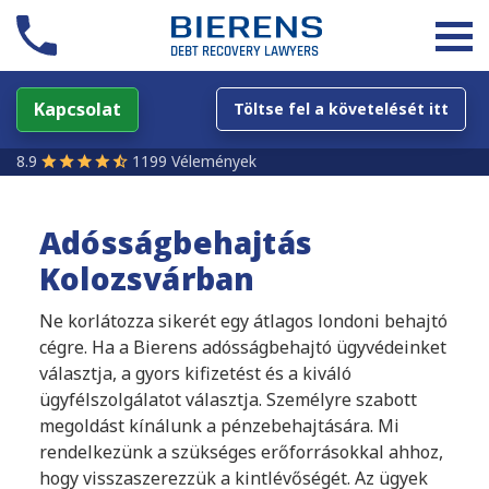
Kapcsolat
Töltse fel a követelését itt
8.9
1199 Vélemények
Adósságbehajtás
Kolozsvárban
Ne korlátozza sikerét egy átlagos londoni behajtó
cégre. Ha a Bierens adósságbehajtó ügyvédeinket
választja, a gyors kifizetést és a kiváló
ügyfélszolgálatot választja. Személyre szabott
megoldást kínálunk a pénzebehajtására. Mi
rendelkezünk a szükséges erőforrásokkal ahhoz,
hogy visszaszerezzük a kintlévőségét. Az ügyek