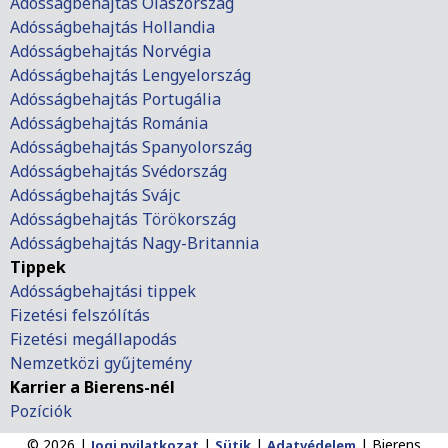
Adósságbehajtás Olaszország
Adósságbehajtás Hollandia
Adósságbehajtás Norvégia
Adósságbehajtás Lengyelország
Adósságbehajtás Portugália
Adósságbehajtás Románia
Adósságbehajtás Spanyolország
Adósságbehajtás Svédország
Adósságbehajtás Svájc
Adósságbehajtás Törökország
Adósságbehajtás Nagy-Britannia
Tippek
Adósságbehajtási tippek
Fizetési felszólítás
Fizetési megállapodás
Nemzetközi gyűjtemény
Karrier a Bierens-nél
Pozíciók
© 2026 |
|
|
|
Bierens
Jogi nyilatkozat
Sütik
Adatvédelem