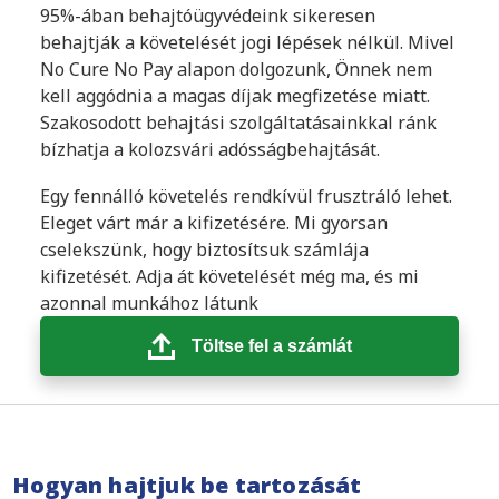
95%-ában behajtóügyvédeink sikeresen
behajtják a követelését jogi lépések nélkül. Mivel
No Cure No Pay alapon dolgozunk, Önnek nem
kell aggódnia a magas díjak megfizetése miatt.
Szakosodott behajtási szolgáltatásainkkal ránk
bízhatja a kolozsvári adósságbehajtását.
Egy fennálló követelés rendkívül frusztráló lehet.
Eleget várt már a kifizetésére. Mi gyorsan
cselekszünk, hogy biztosítsuk számlája
kifizetését. Adja át követelését még ma, és mi
azonnal munkához látunk
Töltse fel a számlát
Hogyan hajtjuk be tartozását