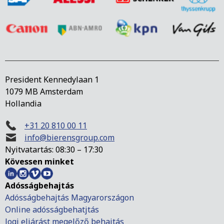
President Kennedylaan 1
1079 MB Amsterdam
Hollandia
+31 20 810 00 11
info@bierensgroup.com
Nyitvatartás: 08:30 – 17:30
Kövessen minket
Adósságbehajtás
Adósságbehajtás Magyarországon
Online adósságbehatjtás
Jogi eljárást megelőző behajtás