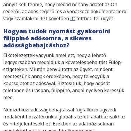
annyit kell tennie, hogy megad néhány adatot az Ön
cégéről, az adós cégéről és a vonatkozó dokumentációról
vagy számlákról. Ezt követően
itt
töltheti fel ügyét
Hogyan tudok nyomást gyakorolni
filippínó adósomra, a sikeres
adósságbehajtáshoz?
Elkötelezettek vagyunk amellett, hogy a lehető
leggyorsabban megoldjuk a követelésbehajtást Fülöp-
szigeteken. Miután benyújtotta az ügyét, mindent
megteszünk annak érdekében, hogy felvegyük a
kapcsolatot az adósával. Biztosítjuk, hogy adósát
telefonon és írásban, filippínó, angol nyelven keressük
meg.
Nemzetközi adósságbehajtással foglalkozó ügyvédi
irodaként hozzáférünk a globális üzleti adatbázisokhoz
és hiteljelentésekhez. Ezekben az adatbázisokban
megtekinthetjük az adós hitelképességét,