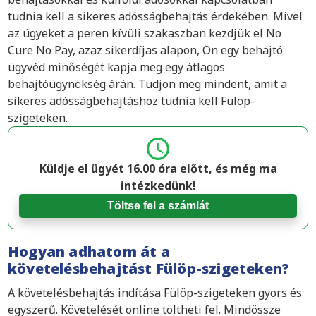
tudnia kell a sikeres adósságbehajtás érdekében. Mivel
az ügyeket a peren kívüli szakaszban kezdjük el No
Cure No Pay, azaz sikerdíjas alapon, Ön egy behajtó
ügyvéd minőségét kapja meg egy átlagos
behajtóügynökség árán. Tudjon meg mindent, amit a
sikeres adósságbehajtáshoz tudnia kell Fülöp-
szigeteken.
Küldje el ügyét 16.00 óra előtt, és még ma
intézkedünk!
Töltse fel a számlát
Hogyan adhatom át a
követelésbehajtást Fülöp-szigeteken?
A követelésbehajtás indítása Fülöp-szigeteken gyors és
egyszerű. Követelését online töltheti fel. Mindössze