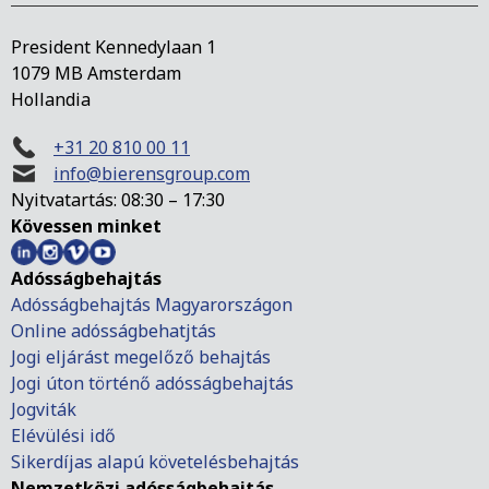
President Kennedylaan 1
1079 MB Amsterdam
Hollandia
+31 20 810 00 11
info@bierensgroup.com
Nyitvatartás: 08:30 – 17:30
Kövessen minket
Adósságbehajtás
Adósságbehajtás Magyarországon
Online adósságbehatjtás
Jogi eljárást megelőző behajtás
Jogi úton történő adósságbehajtás
Jogviták
Elévülési idő
Sikerdíjas alapú követelésbehajtás
Nemzetközi adósságbehajtás