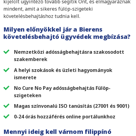
kijelölt ügyintéző tovább segítik Önt, és elmagyaráznak
mindent, amit a sikeres fülöp-szigeteki
követelésbehajtáshoz tudnia kell.
Milyen előnyökkel jár a Bierens
követelésbehajtó ügyvédek megbízása?
Nemzetközi adósságbehajtásra szakosodott
szakemberek
A helyi szokások és üzleti hagyományok
ismerete
No Cure No Pay adósságbehajtás Fülöp-
szigeteken
Magas színvonalú ISO tanúsítás (27001 és 9001)
0-24 órás hozzáférés online portálunkhoz
Mennyi ideig kell várnom filippínó