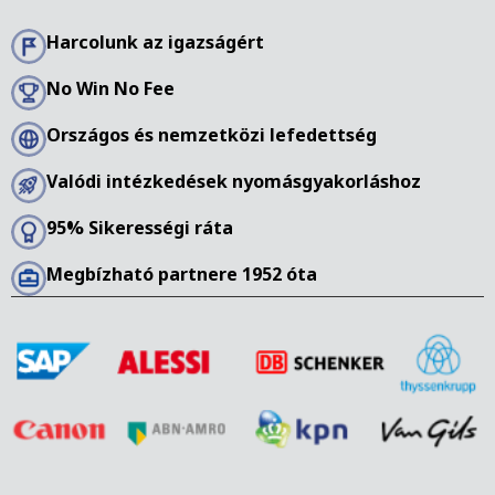
anyanyelvi szakember.
Harcolunk az igazságért
No Win No Fee
Országos és nemzetközi lefedettség
Valódi intézkedések nyomásgyakorláshoz
95% Sikerességi ráta
Megbízható partnere 1952 óta