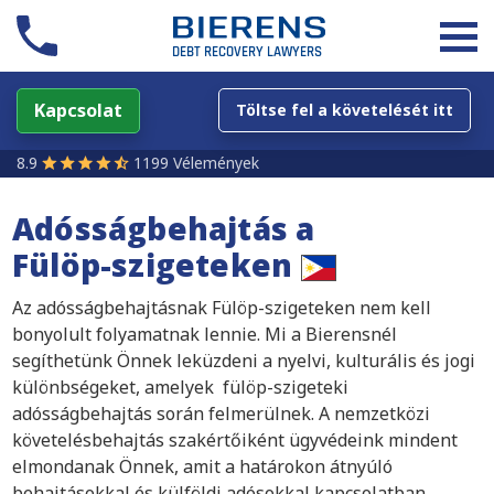
Kapcsolat
Töltse fel a követelését itt
8.9
1199 Vélemények
Adósságbehajtás a
Fülöp-szigeteken
Az adósságbehajtásnak Fülöp-szigeteken nem kell
bonyolult folyamatnak lennie. Mi a Bierensnél
segíthetünk Önnek leküzdeni a nyelvi, kulturális és jogi
különbségeket, amelyek fülöp-szigeteki
adósságbehajtás során felmerülnek. A nemzetközi
követelésbehajtás szakértőiként ügyvédeink mindent
elmondanak Önnek, amit a határokon átnyúló
behajtásokkal és külföldi adósokkal kapcsolatban