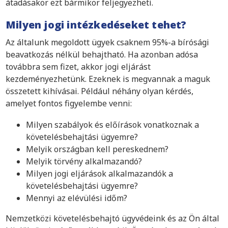
átadásakor ezt bármikor feljegyezheti.
Milyen jogi intézkedéseket tehet?
Az általunk megoldott ügyek csaknem 95%-a bírósági
beavatkozás nélkül behajtható. Ha azonban adósa
továbbra sem fizet, akkor jogi eljárást
kezdeményezhetünk. Ezeknek is megvannak a maguk
összetett kihívásai. Például néhány olyan kérdés,
amelyet fontos figyelembe venni:
Milyen szabályok és előírások vonatkoznak a
követelésbehajtási ügyemre?
Melyik országban kell pereskednem?
Melyik törvény alkalmazandó?
Milyen jogi eljárások alkalmazandók a
követelésbehajtási ügyemre?
Mennyi az elévülési időm?
Nemzetközi követelésbehajtó ügyvédeink és az Ön által