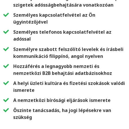
szigetek adósságbehajtására vonatkozóan
Személyes kapcsolatfelvétel az Ön
ügyintézőjével
Személyes telefonos kapcsolatfelvétel az
adóssal
Személyre szabott felszólító levelek és írásbeli
kommunikáció filippínó, angol nyelven
Hozzáférés a legnagyobb nemzeti és
nemzetközi B2B behajtási adatbázisokhoz
A helyi üzleti kultúra és fizetési szokások valódi
ismerete
A nemzetközi bírósági eljárások ismerete
Őszinte tanácsadás, ha jogi lépésekre van
szükség