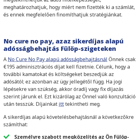
meghatározhatjuk, hogy miért nem fizették ki a számlát,
és ennek megfelelően finomíthatjuk stratégiánkat.
No cure no pay, azaz sikerdíjas alapú
adósságbehajtás Fülöp-szigeteken
A
No Cure No Pay alapú adósságbehajtásnál
Önnek csak
€195 adminisztrációs díjat kell fizetnie. Célunk, hogy a
további kamatokat és költségeket beszedjük az
adósától; ez azonban az ügy jellegétől függ. Ha jogi
lépésekre van szükség, akkor óradíj vagy fix díjazás
szerint járunk el. Ezt kizárólag az Önnel való konzultáció
után tesszük. Díjainkat
itt
tekintheti meg.
A sikerdíjas alapú követelésbehajtásnál a következőkre
számíthat:
Személyre szabott megközelítés az Ön Fülöp-