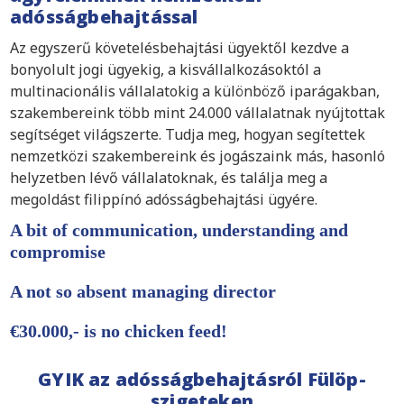
adósságbehajtással
Az egyszerű követelésbehajtási ügyektől kezdve a
bonyolult jogi ügyekig, a kisvállalkozásoktól a
multinacionális vállalatokig a különböző iparágakban,
szakembereink több mint 24.000 vállalatnak nyújtottak
segítséget világszerte. Tudja meg, hogyan segítettek
nemzetközi szakembereink és jogászaink más, hasonló
helyzetben lévő vállalatoknak, és találja meg a
megoldást filippínó adósságbehajtási ügyére.
A bit of communication, understanding and
compromise
A not so absent managing director
€30.000,- is no chicken feed!
GYIK az adósságbehajtásról Fülöp-
szigeteken