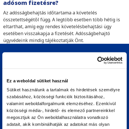
adósom fizetésre?
Az adósságbehajtás időtartama a követelés
összetettségétől függ. A legtöbb esetben több hétig is
eltarthat, amíg egy rendes követelésbehajtási ügy
esetében visszakapja a fizetését. Adósságbehajtó
ügyvédeink mindig tájékoztatják Önt.
Kezdje a követelésbehajtást Fülöp-
szigeteken egy konzultációval
Ha tartozását akarja behajtani Fülöp-szigeteken,
Ez a weboldal sütiket használ
számíthat a Bierensre. Amíg szakértőink megtalálják a
Sütiket használunk a tartalmak és hirdetések személyre
szükséges megoldást, Ön folytathatja a szokásos
szabásához, közösségi funkciók biztosításához,
üzletmenetet. A következő helyzetekben tudunk
valamint weboldalforgalmunk elemzéséhez. Ezenkívül
segíteni Önnek:
közösségi média-, hirdető- és elemező partnereinkkel
A leszállított árukat vagy szolgáltatásokat nem fizetik
megosztjuk az Ön weboldalhasználatra vonatkozó
ki
adatait, akik kombinálhatják az adatokat más olyan