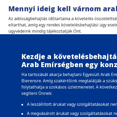
Mennyi ideig kell várnom ara
Az adósságbehajtás időtartama a követelés összetettség
eltarthat, amíg egy rendes követelésbehajtási ügy eset
ügyvédeink mindig tájékoztatják Önt.
Kezdje a követelésbehajtá
Arab Emírségben egy konz
Ha tartozását akarja behajtani Egyesült Arab Em
Bierensre. Amíg szakértőink megtalálják a szük
folytathatja a szokásos üzletmenetet. A követk
segíteni Önnek:
A leszállított árukat vagy szolgáltatásokat nem
A megvásárolt árukat vagy szolgáltatásokat ne