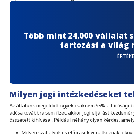
Több mint 24.000 vállalat
tartozást a világ
ÉRTÉK
Milyen jogi intézkedéseket te
Az általunk megoldott ügyek csaknem 95%-a bírósági b
adósa továbbra sem fizet, akkor jogi eljárást kezdem
összetett kihívásai. Például néhány olyan kérdés, amel
Milyen szabályok és előírások vonatkoznak a köv