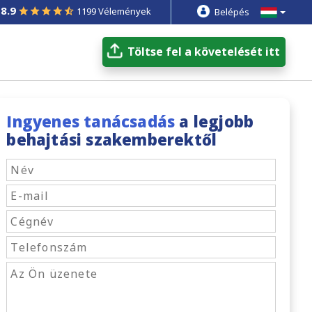
8.9
1199 Vélemények
Belépés
Töltse fel a követelését itt
Ingyenes tanácsadás
a legjobb
behajtási szakemberektől