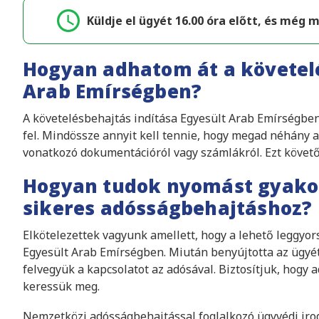
Küldje el ügyét 16.00 óra előtt, és még 
Hogyan adhatom át a követel
Arab Emírségben?
A követelésbehajtás indítása Egyesült Arab Emírségben 
fel. Mindössze annyit kell tennie, hogy megad néhány a
vonatkozó dokumentációról vagy számlákról. Ezt köve
Hogyan tudok nyomást gyakor
sikeres adósságbehajtáshoz?
Elkötelezettek vagyunk amellett, hogy a lehető leggyo
Egyesült Arab Emírségben. Miután benyújtotta az ügy
felvegyük a kapcsolatot az adósával. Biztosítjuk, hogy 
keressük meg.
Nemzetközi adósságbehajtással foglalkozó ügyvédi irod