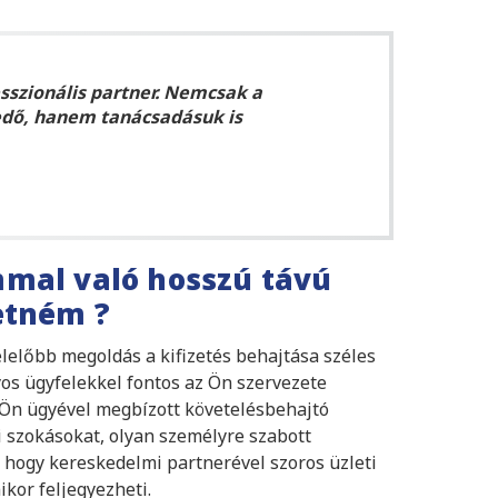
sszionális partner. Nemcsak a
edő, hanem tanácsadásuk is
mmal való hosszú távú
etném ?
lelőbb megoldás a kifizetés behajtása széles
os ügyfelekkel fontos az Ön szervezete
 Ön ügyével megbízott követelésbehajtó
i szokásokat, olyan személyre szabott
 hogy kereskedelmi partnerével szoros üzleti
kor feljegyezheti.