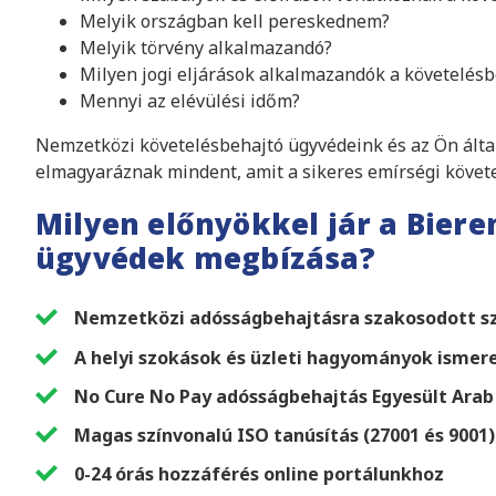
Melyik országban kell pereskednem?
Melyik törvény alkalmazandó?
Milyen jogi eljárások alkalmazandók a követelés
Mennyi az elévülési időm?
Nemzetközi követelésbehajtó ügyvédeink és az Ön által 
elmagyaráznak mindent, amit a sikeres emírségi követe
Milyen előnyökkel jár a Biere
ügyvédek megbízása?
Nemzetközi adósságbehajtásra szakosodott 
A helyi szokások és üzleti hagyományok ismer
No Cure No Pay adósságbehajtás Egyesült Ara
Magas színvonalú ISO tanúsítás (27001 és 9001)
0-24 órás hozzáférés online portálunkhoz