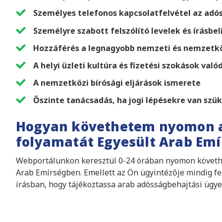
Személyes telefonos kapcsolatfelvétel az adós
Személyre szabott felszólító levelek és írásb
Hozzáférés a legnagyobb nemzeti és nemzetkö
A helyi üzleti kultúra és fizetési szokások való
A nemzetközi bírósági eljárások ismerete
Őszinte tanácsadás, ha jogi lépésekre van szü
Hogyan követhetem nyomon a
folyamatát Egyesült Arab Em
Webportálunkon keresztül 0-24 órában nyomon követheti
Arab Emírségben. Emellett az Ön ügyintézője mindig fe
írásban, hogy tájékoztassa arab adósságbehajtási ügye