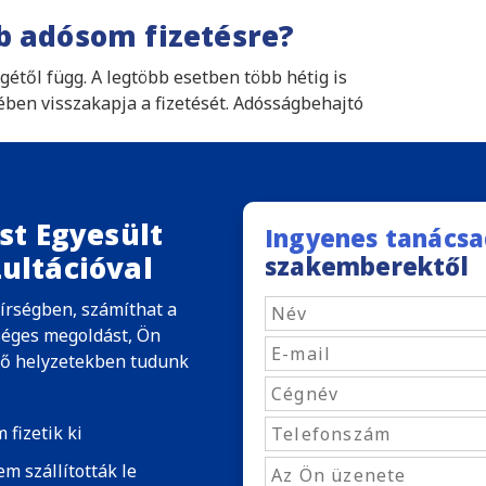
b adósom fizetésre?
étől függ. A legtöbb esetben több hétig is
ében visszakapja a fizetését. Adósságbehajtó
st Egyesült
Ingyenes tanácsa
ultációval
szakemberektől
írségben, számíthat a
séges megoldást, Ön
ező helyzetekben tudunk
 fizetik ki
m szállították le