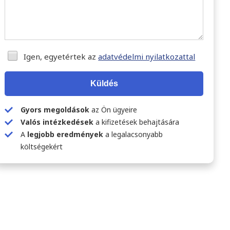
Igen, egyetértek az
adatvédelmi nyilatkozattal
Küldés
Gyors megoldások
az Ön ügyeire
Valós intézkedések
a kifizetések behajtására
A
legjobb eredmények
a legalacsonyabb
költségekért