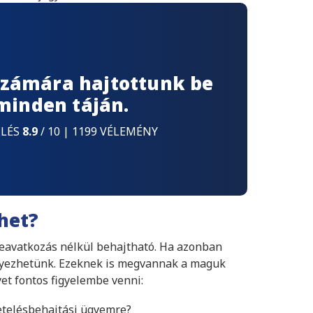
 számára hajtottunk be
 minden táján.
ELÉS
8.9
/ 10 | 1199 VÉLEMÉNY
het?
eavatkozás nélkül behajtható. Ha azonban
ényezhetünk. Ezeknek is megvannak a maguk
yet fontos figyelembe venni:
etelésbehajtási ügyemre?