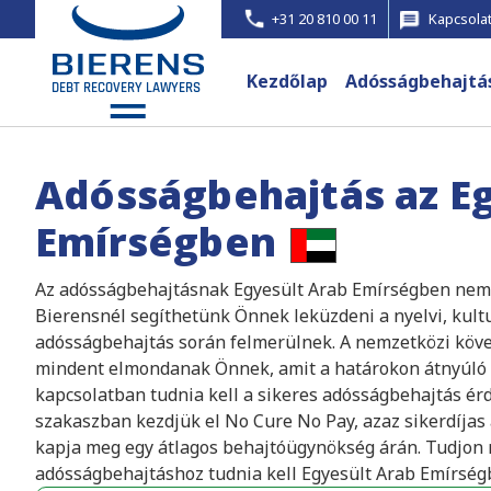
+31 20 810 00 11
Kapcsolat
Kezdőlap
Adósságbehajtá
Adósságbehajtás az E
Emírségben
Az adósságbehajtásnak Egyesült Arab Emírségben nem k
Bierensnél segíthetünk Önnek leküzdeni a nyelvi, kult
adósságbehajtás során felmerülnek. A nemzetközi köv
mindent elmondanak Önnek, amit a határokon átnyúló b
kapcsolatban tudnia kell a sikeres adósságbehajtás érd
szakaszban kezdjük el No Cure No Pay, azaz sikerdíja
kapja meg egy átlagos behajtóügynökség árán. Tudjon 
adósságbehajtáshoz tudnia kell Egyesült Arab Emírség