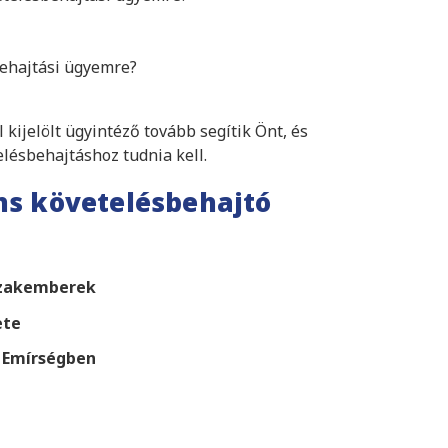
behajtási ügyemre?
kijelölt ügyintéző tovább segítik Önt, és
lésbehajtáshoz tudnia kell.
ns követelésbehajtó
szakemberek
ete
b Emírségben