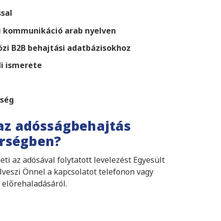
sal
eli kommunikáció arab nyelven
zi B2B behajtási adatbázisokhoz
di ismerete
kség
z adósságbehajtás
írségben?
 az adósával folytatott levelezést Egyesült
lveszi Önnel a kapcsolatot telefonon vagy
 előrehaladásáról.