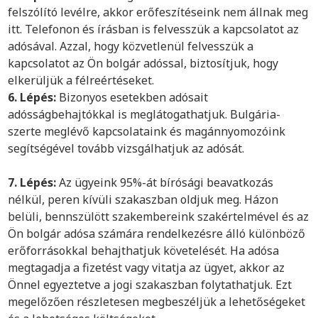
felszólító levélre, akkor erőfeszítéseink nem állnak meg
itt. Telefonon és írásban is felvesszük a kapcsolatot az
adósával. Azzal, hogy közvetlenül felvesszük a
kapcsolatot az Ön bolgár adóssal, biztosítjuk, hogy
elkerüljük a félreértéseket.
6. Lépés:
Bizonyos esetekben adósait
adósságbehajtókkal is meglátogathatjuk. Bulgária-
szerte meglévő kapcsolataink és magánnyomozóink
segítségével tovább vizsgálhatjuk az adósát.
7. Lépés:
Az ügyeink 95%-át bírósági beavatkozás
nélkül, peren kívüli szakaszban oldjuk meg. Házon
belüli, bennszülött szakembereink szakértelmével és az
Ön bolgár adósa számára rendelkezésre álló különböző
erőforrásokkal behajthatjuk követelését. Ha adósa
megtagadja a fizetést vagy vitatja az ügyet, akkor az
Önnel egyeztetve a jogi szakaszban folytathatjuk. Ezt
megelőzően részletesen megbeszéljük a lehetőségeket