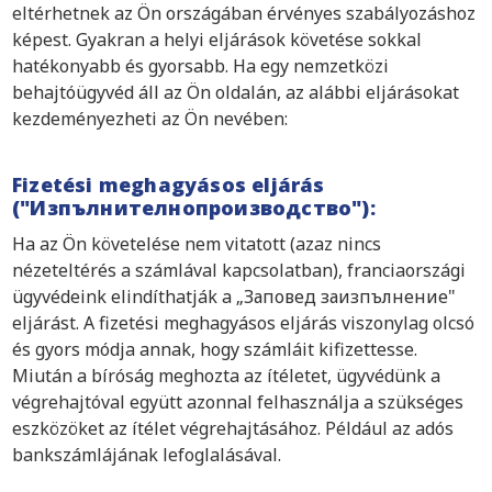
eltérhetnek az Ön országában érvényes szabályozáshoz
képest. Gyakran a helyi eljárások követése sokkal
hatékonyabb és gyorsabb. Ha egy nemzetközi
behajtóügyvéd áll az Ön oldalán, az alábbi eljárásokat
kezdeményezheti az Ön nevében:
Fizetési meghagyásos eljárás
("Изпълнителнопроизводство"):
Ha az Ön követelése nem vitatott (azaz nincs
nézeteltérés a számlával kapcsolatban), franciaországi
ügyvédeink elindíthatják a „Заповед заизпълнение"
eljárást. A fizetési meghagyásos eljárás viszonylag olcsó
és gyors módja annak, hogy számláit kifizettesse.
Miután a bíróság meghozta az ítéletet, ügyvédünk a
végrehajtóval együtt azonnal felhasználja a szükséges
eszközöket az ítélet végrehajtásához. Például az adós
bankszámlájának lefoglalásával.