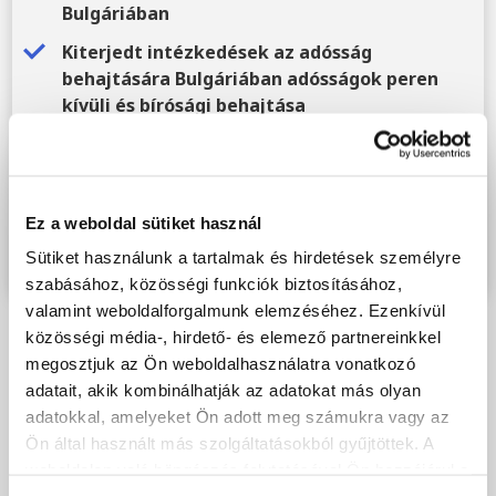
Bulgáriában
Kiterjedt intézkedések az adósság
behajtására Bulgáriában adósságok peren
kívüli és bírósági behajtása
No Cure No Pay adósságbehajtás Bulgáriában
Azonnali intézkedés az ügy feltöltése után
Tudja meg, hogyan segítettünk másoknak a
Ez a weboldal sütiket használ
bulgáriai adósságbehajtásban
Sütiket használunk a tartalmak és hirdetések személyre
szabásához, közösségi funkciók biztosításához,
valamint weboldalforgalmunk elemzéséhez. Ezenkívül
közösségi média-, hirdető- és elemező partnereinkkel
megosztjuk az Ön weboldalhasználatra vonatkozó
adatait, akik kombinálhatják az adatokat más olyan
adatokkal, amelyeket Ön adott meg számukra vagy az
Tudta, hogy Bulgáriában a vitás
Ön által használt más szolgáltatásokból gyűjtöttek. A
behajtási eseteknél ügyvédeink a
weboldalon való böngészés folytatásával Ön hozzájárul a
Искова молба eljárással beperelhetik