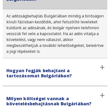
Az adósságbehajtás Bulgáriában mindig a bíróságon
kívüli fázisban kezdődik, ahol felszólító leveleket
küldünk az adósának, és bolgár nyelven telefonon
vesszük fel vele a kapcsolatot. Ha az adós vitatja a
követelést, vagy nem válaszol, akkor
megbeszélhetjük a további lehetőségeket, beleértve
a jogi lépéseket is.
Hogyan fogják behajtani a
tartozásomat Bulgáriában?
Adósságbehajtási stratégiánk először a bírósági
Milyen költségei vannak a
beavatkozás nélküli békés szakaszban kezdődik,
követelésbehajtásnak Bulgáriában?
majd az Ön kérésére jogi lépéseket teszünk.