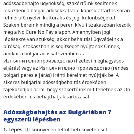
adósságbehajtó ügynökség, szakértőink segítenek
leküzdeni a bolgár adósokkal való kapcsolattartás során
felmerülő nyelvi, kulturális és jogi különbségeket.
Szakembereink mindig a peren kívüli szakaszban kezdik
meg a No Cure No Pay alapon. Amennyiben jogi
lépésekre van szükség, akkor behajtási ügyvédeink a
bírósági szakaszban is segítséget nyújtanak Önnek,
amikor a bolgár adóssal szemben az
Изпълнителнопроизводство (fizetési meghagyásos
eljárás) vagy az Изпълнително производство (rendes
polgári peres eljárás) iránti kérelmet nyújtják be. A
sikeres bulgáriai adósságbehajtás érdekében
tájékozódjon arról, hogy szakértőink mit tehetnek az Ön
érdekében, és behajthatják tartozását.
Adósságbehajtás az Bulgáriában 7
egyszerű lépésben
1. Lépés:
Itt
könnyedén feltöltheti követelését.