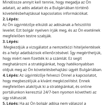
Mindössze annyit kell tennie, hogy megadja az Ön
adatait, az adós adatait és a Bulgáriában történő
követelésbehajtással kapcsolatos információkat.
2. Lépés:
Az Ön ügyintézője elküldi az adósának a felszólító
levelet. Ezt bolgár nyelven írják meg, és az Ön esetének
megfelelően testre szabják.
3. Lépés:
Megkezdjük a vizsgálatot a nemzetközi hiteljelentések
és a helyi adatbázisok ellenőrzésével. Így megérthetjük,
hogy miért nem fizették ki a számlát. Ez segít
meghatározni a stratégiánkat, hogy hatékonyabban
oldjuk meg az Ön követelésbehajtási ügyét Bulgáriában.
4. Lépés:
Az ügyintézője felveszi Önnel a kapcsolatot,
hogy megbeszéljük a kívánt megközelítést. Ennek
megfelelően alakítjuk ki a stratégiánkat, és online
portálunkon keresztül 24/7-ben nyomon követheti az
ügy státuszát.
5. Lépés:
Ha az Ön bolgár adósa nem válaszol a