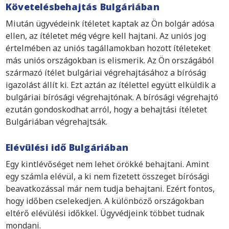
Követelésbehajtás Bulgáriában
Miután ügyvédeink ítéletet kaptak az Ön bolgár adósa
ellen, az ítéletet még végre kell hajtani. Az uniós jog
értelmében az uniós tagállamokban hozott ítéleteket
más uniós országokban is elismerik. Az Ön országából
származó ítélet bulgáriai végrehajtásához a bíróság
igazolást állít ki. Ezt aztán az ítélettel együtt elküldik a
bulgáriai bírósági végrehajtónak. A bírósági végrehajtó
ezután gondoskodhat arról, hogy a behajtási ítéletet
Bulgáriában végrehajtsák.
Elévülési idő Bulgáriában
Egy kintlévőséget nem lehet örökké behajtani. Amint
egy számla elévül, a ki nem fizetett összeget bírósági
beavatkozással már nem tudja behajtani. Ezért fontos,
hogy időben cselekedjen. A különböző országokban
eltérő elévülési időkkel. Ügyvédjeink többet tudnak
mondani.