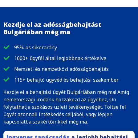
Kezdje el az adósságbehajtást
Bulgáriában még ma
95%-os sikerarány
1000+ ügyfél által legjobbnak értékelve
Nemzeti és nemzetközi adósságbehajtás
115+ behajtó ügyvéd és behajtási szakember
Kezdje el a behajtási ügyét Bulgáriában még ma! Amíg
németországi irodánk hozzákezd az ügyéhez, Ön
folytathatja szokásos üzleti tevékenységét. Töltse fel
ügyét azonnali intézkedés céljából, vagy lépjen
kapcsolatba szakértőinkkel még ma.
Ingyenes tanácsadás
a legjobb behajtási