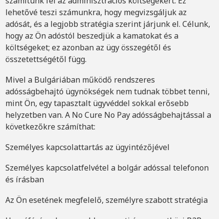
számítunk fel az adminisztrációs költségekért. Ez
lehetővé teszi számunkra, hogy megvizsgáljuk az
adósát, és a legjobb stratégia szerint járjunk el. Célunk,
hogy az Ön adóstól beszedjük a kamatokat és a
költségeket; ez azonban az ügy összegétől és
összetettségétől függ.
Mivel a Bulgáriában működő rendszeres
adósságbehajtó ügynökségek nem tudnak többet tenni,
mint Ön, egy tapasztalt ügyvéddel sokkal erősebb
helyzetben van. A No Cure No Pay adósságbehajtással a
következőkre számíthat:
Személyes kapcsolattartás az ügyintézőjével
Személyes kapcsolatfelvétel a bolgár adóssal telefonon
és írásban
Az Ön esetének megfelelő, személyre szabott stratégia