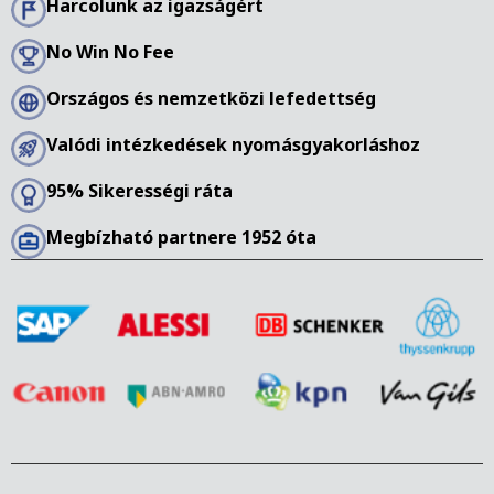
Harcolunk az igazságért
No Win No Fee
Országos és nemzetközi lefedettség
Valódi intézkedések nyomásgyakorláshoz
95% Sikerességi ráta
Megbízható partnere 1952 óta