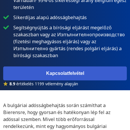
Várnában? 95%-os sikerességi arány Belgium egész
területén
Sikerdíjas alapú adósságbehajtás
Segítségnyújtás a bírósági eljárást megelőző
szakaszban vagy az Изпълнителнопроизводство
(fizetési meghagyásos eljárás) vagy az
Изпълнително gyártás (rendes polgári eljárás) a
bírósági szakaszban
Kapcsolatfelvétel
8.9
értékelés 1199 vélemény alapján
A bulgáriai adósságbehajtás során számíthat a
Bierensre, hogy gyorsan és hatékonyan lép fel az
adóssal szemben. Mivel több erőforrással
rendelkezünk, mint egy hagyományos bulgáriai