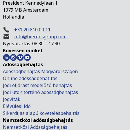
President Kennedylaan 1
1079 MB Amsterdam
Hollandia
+31 20 810 00 11
info@bierensgroup.com
Nyitvatartás: 08:30 – 17:30
Kövessen minket
Adósságbehajtás
Adósságbehajtás Magyarországon
Online adósságbehatjtás
Jogi eljárást megelőző behajtás
Jogi úton történő adósságbehajtás
Jogviták
Elévülési idő
Sikerdíjas alapú követelésbehajtás
Nemzetközi adósságbehajtás
Nemzetközi Adósságbehajtás