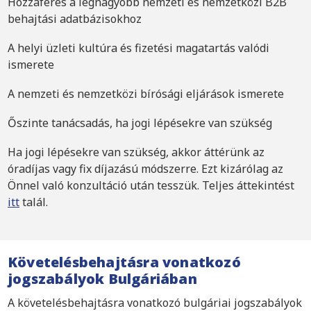
Hozzáférés a legnagyobb nemzeti és nemzetközi B2B
behajtási adatbázisokhoz
A helyi üzleti kultúra és fizetési magatartás valódi
ismerete
A nemzeti és nemzetközi bírósági eljárások ismerete
Őszinte tanácsadás, ha jogi lépésekre van szükség
Ha jogi lépésekre van szükség, akkor áttérünk az
óradíjas vagy fix díjazású módszerre. Ezt kizárólag az
Önnel való konzultáció után tesszük. Teljes áttekintést
itt
talál.
Követelésbehajtásra vonatkozó
jogszabályok Bulgáriában
A követelésbehajtásra vonatkozó bulgáriai jogszabályok