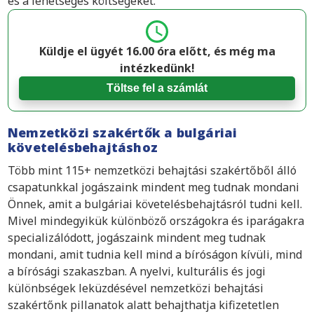
és a lehetséges költségeket.
Küldje el ügyét 16.00 óra előtt, és még ma
intézkedünk!
Töltse fel a számlát
Nemzetközi szakértők a bulgáriai
követelésbehajtáshoz
Több mint 115+ nemzetközi behajtási szakértőből álló
csapatunkkal jogászaink mindent meg tudnak mondani
Önnek, amit a bulgáriai követelésbehajtásról tudni kell.
Mivel mindegyikük különböző országokra és iparágakra
specializálódott, jogászaink mindent meg tudnak
mondani, amit tudnia kell mind a bíróságon kívüli, mind
a bírósági szakaszban. A nyelvi, kulturális és jogi
különbségek leküzdésével nemzetközi behajtási
szakértőnk pillanatok alatt behajthatja kifizetetlen