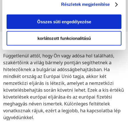
sütik használatához.
az adóst?
Részletek megjelenítése
Összes süti engedélyezése
korlátozott funkcionalitású
Nemzetközi adósságbehajtási
jogszabályok
Függetlenül attól, hogy Ön vagy adósa hol található,
szakértőink a világ bármely pontján segíthetnek a
hitelezőknek a bulgáriai adósságbehajtásban. Ha
mindkét ország az Európai Unió tagja, akkor két
nemzetközi eljárás is létezik, amelyet a nemzetközi
követelésbehajtás során követni lehet. Ezek a kis értékű
követelések európai eljárása és az európai fizetési
meghagyás néven ismertek. Különleges feltételek
vonatkoznak rájuk, ezért a legjobb, ha kapcsolatba lép
ügyvédünkkel.