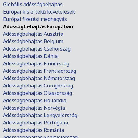
Globális adósságbehajtás
Európai kis értékű követelések
Európai fizetési meghagyás
Adósságbehajtás Európában
Adósságbehajtás Ausztria
Adósságbehajtás Belgium
Adósságbehajtás Csehország
Adósságbehajtás Dánia
Adósságbehajtás Finnország
Adósságbehajtás Franciaország
Adósságbehajtás Németország
Adósságbehajtás Görögország
Adósságbehajtás Olaszország
Adósságbehajtás Hollandia
Adósságbehajtás Norvégia
Adósságbehajtás Lengyelország
Adósságbehajtás Portugália
Adósságbehajtás Románia
Adósságbehajtás Spanyolország