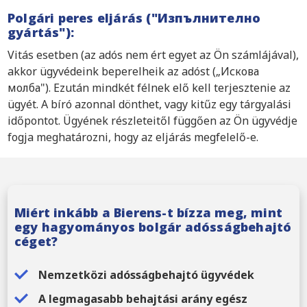
Polgári peres eljárás ("Изпълнително
gyártás"):
Vitás esetben (az adós nem ért egyet az Ön számlájával),
akkor ügyvédeink beperelheik az adóst („Искова
молба"). Ezután mindkét félnek elő kell terjesztenie az
ügyét. A bíró azonnal dönthet, vagy kitűz egy tárgyalási
időpontot. Ügyének részleteitől függően az Ön ügyvédje
fogja meghatározni, hogy az eljárás megfelelő-e.
Miért inkább a Bierens-t bízza meg, mint
egy hagyományos bolgár adósságbehajtó
céget?
Nemzetközi adósságbehajtó ügyvédek
A legmagasabb behajtási arány egész