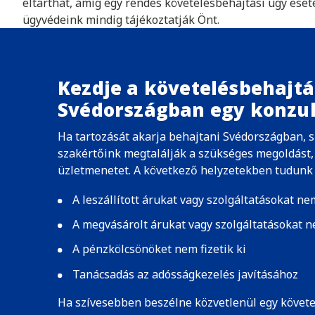
eltarthat, amíg egy rendes követelésbehajtási ügy eset
ügyvédeink mindig tájékoztatják Önt.
Kezdje a követelésbehajtá
Svédországban egy konzul
Ha tartozását akarja behajtani Svédországban, 
szakértőink megtalálják a szükséges megoldást, 
üzletmenetet. A következő helyzetekben tudunk 
A leszállított árukat vagy szolgáltatásokat nem
A megvásárolt árukat vagy szolgáltatásokat ne
A pénzkölcsönöket nem fizetik ki
Tanácsadás az adósságkezelés javításához
Ha szívesebben beszélne közvetlenül egy követ