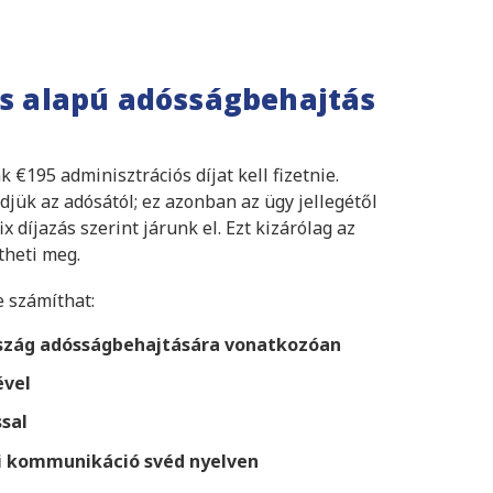
as alapú adósságbehajtás
 €195 adminisztrációs díjat kell fizetnie.
jük az adósától; ez azonban az ügy jellegétől
x díjazás szerint járunk el. Ezt kizárólag az
theti meg.
e számíthat:
szág adósságbehajtására vonatkozóan
ével
sal
eli kommunikáció svéd nyelven