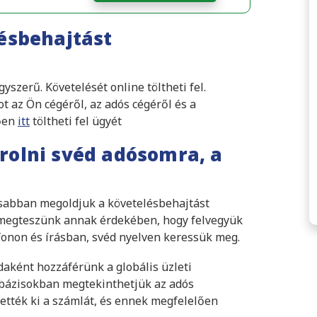
ésbehajtást
szerű. Követelését online töltheti fel.
 az Ön cégéről, az adós cégéről és a
tően
itt
töltheti fel ügyét
olni svéd adósomra, a
rsabban megoldjuk a követelésbehajtást
 megteszünk annak érdekében, hogy felvegyük
efonon és írásban, svéd nyelven keressük meg.
aként hozzáférünk a globális üzleti
tbázisokban megtekinthetjük az adós
ették ki a számlát, és ennek megfelelően