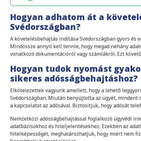
Hogyan adhatom át a követel
Svédországban?
A követelésbehajtás indítása Svédországban gyors és egy
Mindössze annyit kell tennie, hogy megad néhány adatot
vonatkozó dokumentációról vagy számlákról. Ezt köve
Hogyan tudok nyomást gyakor
sikeres adósságbehajtáshoz?
Elkötelezettek vagyunk amellett, hogy a lehető leggyo
Svédországban. Miután benyújtotta az ügyét, mindent
a kapcsolatot az adósával. Biztosítjuk, hogy adósát tel
Nemzetközi adósságbehajtással foglalkozó ügyvédi irod
adatbázisokhoz és hiteljelentésekhez. Ezekben az ada
hitelképességét, meghatározhatjuk, hogy miért nem fiz