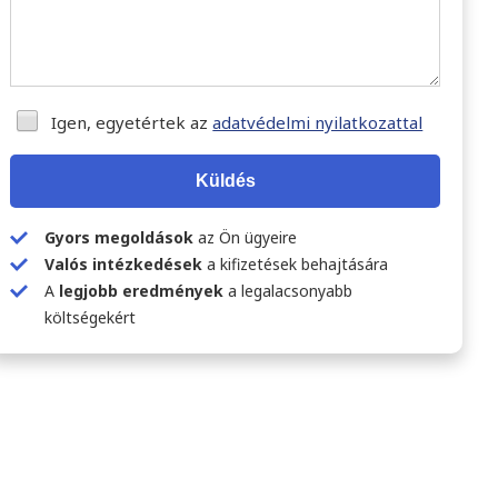
Igen, egyetértek az
adatvédelmi nyilatkozattal
Küldés
Gyors megoldások
az Ön ügyeire
Valós intézkedések
a kifizetések behajtására
A
legjobb eredmények
a legalacsonyabb
költségekért