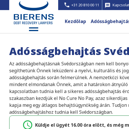
+31 20 810 00 11
Kapcsolat
Kezdőlap
Adósságbehajtá
Adósságbehajtás
Svéd
Az adósságbehajtásnak Svédországban nem kell bonyolu
segíthetünk Önnek leküzdeni a nyelvi, kulturális és j
adósságbehajtás során felmerülnek. A nemzetközi köv
mindent elmondanak Önnek, amit a határokon átnyúló b
kapcsolatban tudnia kell a sikeres adósságbehajtás érd
szakaszban kezdjük el No Cure No Pay, azaz sikerdíja
kapja meg egy átlagos behajtóügynökség árán. Tudjon 
adósságbehajtáshoz tudnia kell Svédországban.
Küldje el ügyét 16.00 óra előtt, és még 