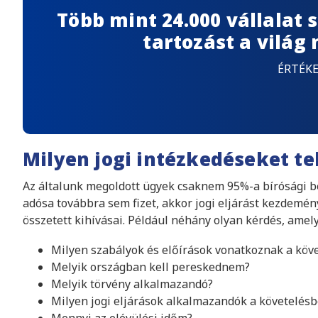
Több mint 24.000 vállalat
tartozást a világ
ÉRTÉK
Milyen jogi intézkedéseket te
Az általunk megoldott ügyek csaknem 95%-a bírósági b
adósa továbbra sem fizet, akkor jogi eljárást kezdem
összetett kihívásai. Például néhány olyan kérdés, amel
Milyen szabályok és előírások vonatkoznak a köv
Melyik országban kell pereskednem?
Melyik törvény alkalmazandó?
Milyen jogi eljárások alkalmazandók a követelés