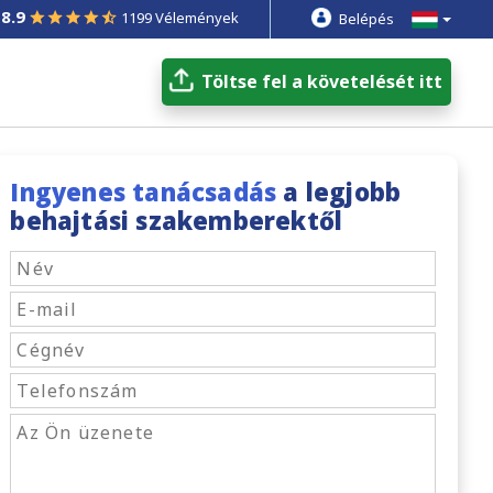
8.9
1199 Vélemények
Belépés
Töltse fel a követelését itt
Ingyenes tanácsadás
a legjobb
behajtási szakemberektől