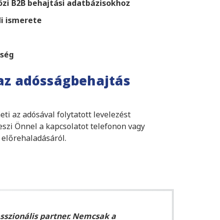
zi B2B behajtási adatbázisokhoz
di ismerete
kség
z adósságbehajtás
 az adósával folytatott levelezést
eszi Önnel a kapcsolatot telefonon vagy
 előrehaladásáról.
sszionális partner. Nemcsak a