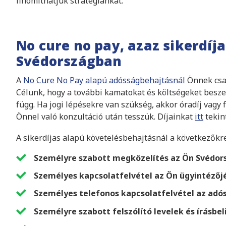
finomíthatjuk stratégiánkat.
No cure no pay, azaz sikerdíj
Svédországban
A
No Cure No Pay alapú adósságbehajtásnál
Önnek csak
Célunk, hogy a további kamatokat és költségeket beszed
függ. Ha jogi lépésekre van szükség, akkor óradíj vagy fi
Önnel való konzultáció után tesszük. Díjainkat
itt
tekin
A sikerdíjas alapú követelésbehajtásnál a következőkr
Személyre szabott megközelítés az Ön Svédor
Személyes kapcsolatfelvétel az Ön ügyintézőj
Személyes telefonos kapcsolatfelvétel az adós
Személyre szabott felszólító levelek és írásb