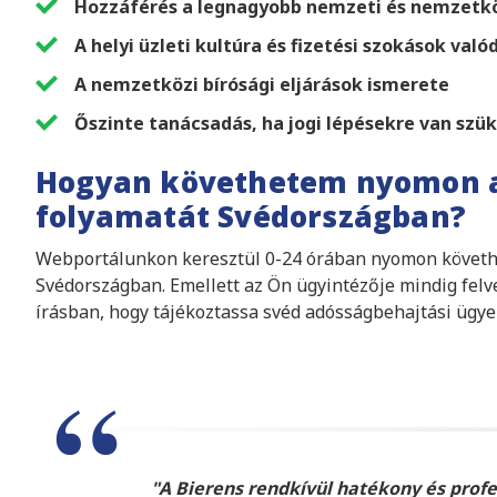
Hozzáférés a legnagyobb nemzeti és nemzetkö
A helyi üzleti kultúra és fizetési szokások való
A nemzetközi bírósági eljárások ismerete
Őszinte tanácsadás, ha jogi lépésekre van szü
Hogyan követhetem nyomon a
folyamatát Svédországban?
Webportálunkon keresztül 0-24 órában nyomon követheti
Svédországban. Emellett az Ön ügyintézője mindig felv
írásban, hogy tájékoztassa svéd adósságbehajtási ügye
A Bierens rendkívül hatékony és profe