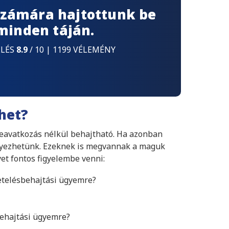
 számára hajtottunk be
 minden táján.
ELÉS
8.9
/ 10 | 1199 VÉLEMÉNY
het?
eavatkozás nélkül behajtható. Ha azonban
ényezhetünk. Ezeknek is megvannak a maguk
yet fontos figyelembe venni:
etelésbehajtási ügyemre?
behajtási ügyemre?