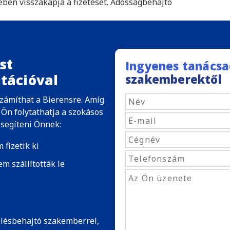
ében visszakapja a fizetését. Adósságbehajtó
st
Ingyenes tanácsa
tációval
szakemberektől
számíthat a Bierensre. Amíg
Ön folytathatja a szokásos
segíteni Önnek:
 fizetik ki
m szállították le
elésbehajtó szakemberrel,