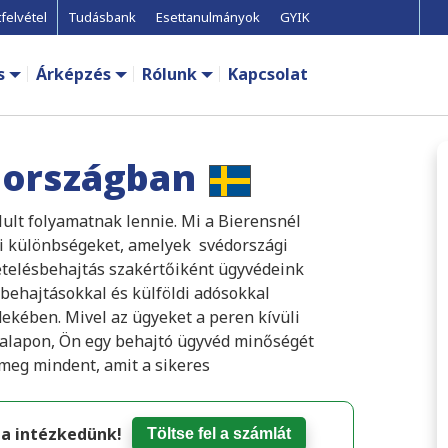
felvétel
Tudásbank
Esettanulmányok
GYIK
s
Árképzés
Rólunk
Kapcsolat
országban
lt folyamatnak lennie. Mi a Bierensnél
ogi különbségeket, amelyek svédországi
etelésbehajtás szakértőiként ügyvédeink
ehajtásokkal és külföldi adósokkal
ekében. Mivel az ügyeket a peren kívüli
s alapon, Ön egy behajtó ügyvéd minőségét
meg mindent, amit a sikeres
ma intézkedünk!
Töltse fel a számlát