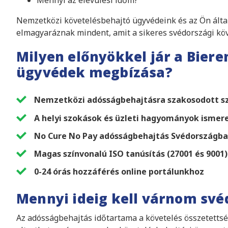
Mennyi az elévülési időm?
Nemzetközi követelésbehajtó ügyvédeink és az Ön által 
elmagyaráznak mindent, amit a sikeres svédországi köv
Milyen előnyökkel jár a Biere
ügyvédek megbízása?
Nemzetközi adósságbehajtásra szakosodott 
A helyi szokások és üzleti hagyományok ismer
No Cure No Pay adósságbehajtás Svédországb
Magas színvonalú ISO tanúsítás (27001 és 9001)
0-24 órás hozzáférés online portálunkhoz
Mennyi ideig kell várnom své
Az adósságbehajtás időtartama a követelés összetettség