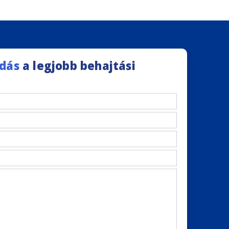
dás
a legjobb behajtási