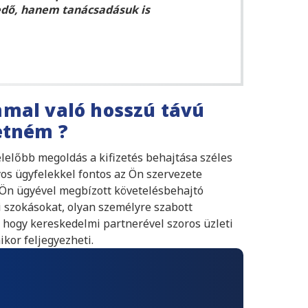
edő, hanem tanácsadásuk is
mmal való hosszú távú
etném ?
lelőbb megoldás a kifizetés behajtása széles
os ügyfelekkel fontos az Ön szervezete
 Ön ügyével megbízott követelésbehajtó
i szokásokat, olyan személyre szabott
 hogy kereskedelmi partnerével szoros üzleti
kor feljegyezheti.