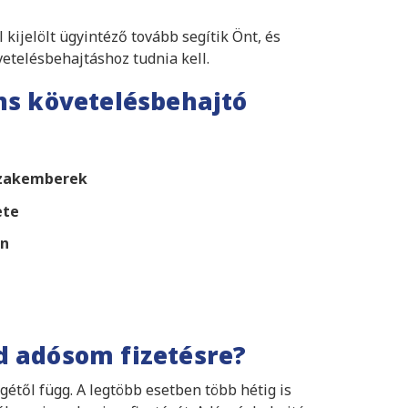
kijelölt ügyintéző tovább segítik Önt, és
etelésbehajtáshoz tudnia kell.
ns követelésbehajtó
szakemberek
ete
an
d adósom fizetésre?
étől függ. A legtöbb esetben több hétig is