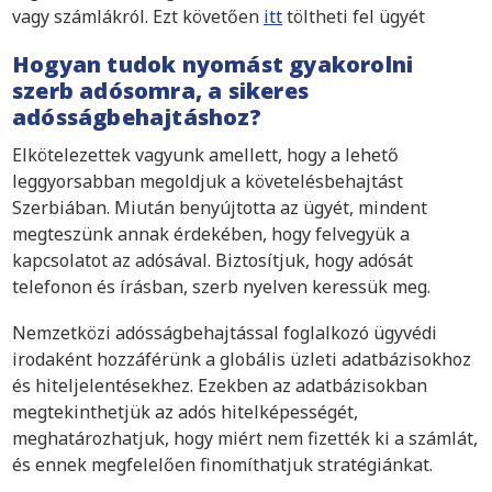
vagy számlákról. Ezt követően
itt
töltheti fel ügyét
Hogyan tudok nyomást gyakorolni
szerb adósomra, a sikeres
adósságbehajtáshoz?
Elkötelezettek vagyunk amellett, hogy a lehető
leggyorsabban megoldjuk a követelésbehajtást
Szerbiában. Miután benyújtotta az ügyét, mindent
megteszünk annak érdekében, hogy felvegyük a
kapcsolatot az adósával. Biztosítjuk, hogy adósát
telefonon és írásban, szerb nyelven keressük meg.
Nemzetközi adósságbehajtással foglalkozó ügyvédi
irodaként hozzáférünk a globális üzleti adatbázisokhoz
és hiteljelentésekhez. Ezekben az adatbázisokban
megtekinthetjük az adós hitelképességét,
meghatározhatjuk, hogy miért nem fizették ki a számlát,
és ennek megfelelően finomíthatjuk stratégiánkat.