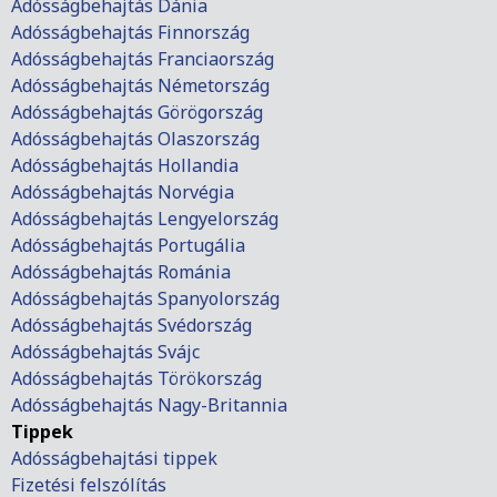
Adósságbehajtás Dánia
Adósságbehajtás Finnország
Adósságbehajtás Franciaország
Adósságbehajtás Németország
Adósságbehajtás Görögország
Adósságbehajtás Olaszország
Adósságbehajtás Hollandia
Adósságbehajtás Norvégia
Adósságbehajtás Lengyelország
Adósságbehajtás Portugália
Adósságbehajtás Románia
Adósságbehajtás Spanyolország
Adósságbehajtás Svédország
Adósságbehajtás Svájc
Adósságbehajtás Törökország
Adósságbehajtás Nagy-Britannia
Tippek
Adósságbehajtási tippek
Fizetési felszólítás