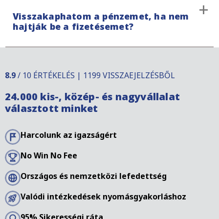
Szerbiában a fizetési követelések elévülési ideje
Visszakaphatom a pénzemet, ha nem
más országokhoz képest eltérő lehet. Ezek bizonyos
hajtják be a fizetésemet?
módon meg is szakíthatók. További információkért
lépjen kapcsolatba szakembereinkkel.
Ha az adós nem fizeti ki a fennálló követelést, akkor
€195 alapdíjat kell fizetnie. Ezekkel a költségekkel
8.9
/ 10 ÉRTÉKELÉS | 1199 VISSZAEJELZÉSBŐL
fedezzük az adminisztratív költségeket, a jelentést
24.000 kis-, közép- és nagyvállalat
és a vizsgálatot. Adósát írásbeli kommunikációval és
választott minket
telefonos kapcsolattartással keresi meg egy
anyanyelvi szakember.
Harcolunk az igazságért
No Win No Fee
Országos és nemzetközi lefedettség
Valódi intézkedések nyomásgyakorláshoz
95% Sikerességi ráta