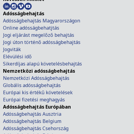
Adósságbehajtás
Adósságbehajtás Magyarországon
Online adósságbehatjtás
Jogi eljárást megelőző behajtás
Jogi úton történő adósságbehajtás
Jogviták
Elévülési idő
Sikerdíjas alapú követelésbehajtás
Nemzetközi adósságbehajtás
Nemzetközi Adósságbehajtás
Globális adósságbehajtás
Európai kis értékű követelések
Európai fizetési meghagyás
Adósságbehajtás Európában
Adósságbehajtás Ausztria
Adósságbehajtás Belgium
Adósságbehajtás Csehország