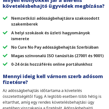
Milyen előnyökkel jár a Bierens
követelésbehajtó ügyvédek megbízása?
Nemzetközi adósságbehajtásra szakosodott
szakemberek
A helyi szokások és üzleti hagyományok
ismerete
No Cure No Pay adósságbehajtás Szerbiában
Magas színvonalú ISO tanúsítás (27001 és 9001)
0-24 órás hozzáférés online portálunkhoz
Mennyi ideig kell várnom szerb adósom
fizetésre?
Az adósságbehajtás időtartama a követelés
összetettségétől függ. A legtöbb esetben több hétig is
eltarthat, amíg egy rendes követelésbehajtási ügy
esetében visszakapja a fizetését. Adósságbehajtó