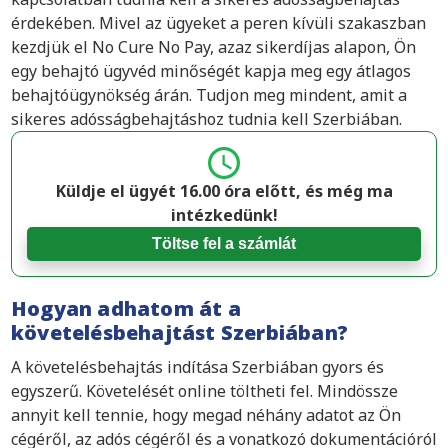
érdekében. Mivel az ügyeket a peren kívüli szakaszban
kezdjük el No Cure No Pay, azaz sikerdíjas alapon, Ön
egy behajtó ügyvéd minőségét kapja meg egy átlagos
behajtóügynökség árán. Tudjon meg mindent, amit a
sikeres adósságbehajtáshoz tudnia kell Szerbiában.
Küldje el ügyét 16.00 óra előtt, és még ma
intézkedünk!
Töltse fel a számlát
Hogyan adhatom át a
követelésbehajtást Szerbiában?
A követelésbehajtás indítása Szerbiában gyors és
egyszerű. Követelését online töltheti fel. Mindössze
annyit kell tennie, hogy megad néhány adatot az Ön
cégéről, az adós cégéről és a vonatkozó dokumentációról