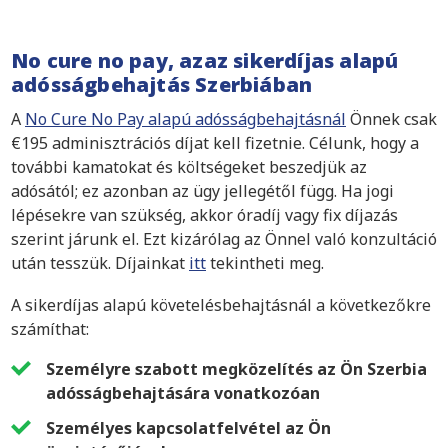
No cure no pay, azaz sikerdíjas alapú
adósságbehajtás Szerbiában
A
No Cure No Pay alapú adósságbehajtásnál
Önnek csak
€195 adminisztrációs díjat kell fizetnie. Célunk, hogy a
további kamatokat és költségeket beszedjük az
adósától; ez azonban az ügy jellegétől függ. Ha jogi
lépésekre van szükség, akkor óradíj vagy fix díjazás
szerint járunk el. Ezt kizárólag az Önnel való konzultáció
után tesszük. Díjainkat
itt
tekintheti meg.
A sikerdíjas alapú követelésbehajtásnál a következőkre
számíthat:
Személyre szabott megközelítés az Ön Szerbia
adósságbehajtására vonatkozóan
Személyes kapcsolatfelvétel az Ön