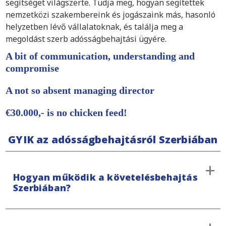
segítséget világszerte. Tudja meg, hogyan segítettek
nemzetközi szakembereink és jogászaink más, hasonló
helyzetben lévő vállalatoknak, és találja meg a
megoldást szerb adósságbehajtási ügyére.
A bit of communication, understanding and
compromise
A not so absent managing director
€30.000,- is no chicken feed!
GYIK az adósságbehajtásról Szerbiában
Hogyan működik a követelésbehajtás
Szerbiában?
A követelésbehajtás Szerbiában mindig a bíróságon