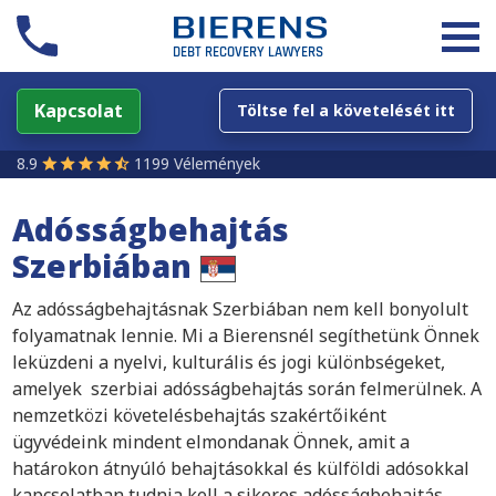
Kapcsolat
Töltse fel a követelését itt
8.9
1199 Vélemények
Adósságbehajtás
Szerbiában
Az adósságbehajtásnak Szerbiában nem kell bonyolult
folyamatnak lennie. Mi a Bierensnél segíthetünk Önnek
leküzdeni a nyelvi, kulturális és jogi különbségeket,
amelyek szerbiai adósságbehajtás során felmerülnek. A
nemzetközi követelésbehajtás szakértőiként
ügyvédeink mindent elmondanak Önnek, amit a
határokon átnyúló behajtásokkal és külföldi adósokkal
kapcsolatban tudnia kell a sikeres adósságbehajtás