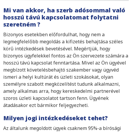
Mi van akkor, ha szerb adósommal való
hosszú távú kapcsolatomat folytatni
szeretném ?
Bizonyos esetekben előfordulhat, hogy nem a
legmegfelelőbb megoldás a kifizetés behajtása széles
körű intézkedések bevetésével. Megértjük, hogy
bizonyos ügyfelekkel fontos az Ön szervezete számára a
hosszú távú kapcsolat fenntartása. Mivel az Ön ügyével
megbízott követelésbehajtó szakember vagy ügyvéd
ismeri a helyi kultúrát és üzleti szokásokat, olyan
személyre szabott megközelítést tudunk alkalmazni,
amely alkalmas arra, hogy kereskedelmi partnerével
szoros üzleti kapcsolatot tartson fenn. Ügyének
átadásakor ezt bármikor feljegyezheti.
Milyen jogi intézkedéseket tehet?
Az általunk megoldott ügyek csaknem 95%-a bírósági