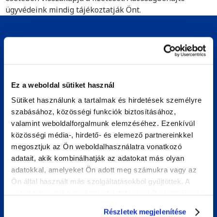
ügyvédeink mindig tájékoztatják Önt.
Kezdje a követelésbehajtást Szerbiában
egy konzultációval
Ha tartozását akarja behajtani Szerbiában, számíthat a
Bierensre. Amíg szakértőink megtalálják a szükséges
Ez a weboldal sütiket használ
megoldást, Ön folytathatja a szokásos üzletmenetet. A
Sütiket használunk a tartalmak és hirdetések személyre
következő helyzetekben tudunk segíteni Önnek:
szabásához, közösségi funkciók biztosításához,
valamint weboldalforgalmunk elemzéséhez. Ezenkívül
A leszállított árukat vagy szolgáltatásokat nem fizetik
közösségi média-, hirdető- és elemező partnereinkkel
ki
megosztjuk az Ön weboldalhasználatra vonatkozó
A megvásárolt árukat vagy szolgáltatásokat nem
adatait, akik kombinálhatják az adatokat más olyan
szállították le
adatokkal, amelyeket Ön adott meg számukra vagy az
Ön által használt más szolgáltatásokból gyűjtöttek. A
A pénzkölcsönöket nem fizetik ki
weboldalon való böngészés folytatásával Ön hozzájárul a
Tanácsadás az adósságkezelés javításához
sütik használatához.
Részletek megjelenítése