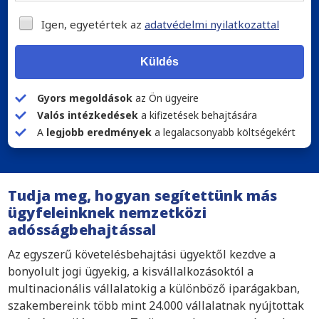
Igen, egyetértek az
adatvédelmi nyilatkozattal
Küldés
Gyors megoldások
az Ön ügyeire
Valós intézkedések
a kifizetések behajtására
A
legjobb eredmények
a legalacsonyabb költségekért
Tudja meg, hogyan segítettünk más
ügyfeleinknek nemzetközi
adósságbehajtással
Az egyszerű követelésbehajtási ügyektől kezdve a
bonyolult jogi ügyekig, a kisvállalkozásoktól a
multinacionális vállalatokig a különböző iparágakban,
szakembereink több mint 24.000 vállalatnak nyújtottak