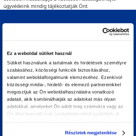
ügyvédeink mindig tájékoztatják Önt.
Kezdje a követelésbehajtást Thaiföldön
egy konzultációval
Ha tartozását akarja behajtani Thaiföldön, számíthat a
Bierensre. Amíg szakértőink megtalálják a szükséges
Ez a weboldal sütiket használ
megoldást, Ön folytathatja a szokásos üzletmenetet. A
Sütiket használunk a tartalmak és hirdetések személyre
következő helyzetekben tudunk segíteni Önnek:
szabásához, közösségi funkciók biztosításához,
valamint weboldalforgalmunk elemzéséhez. Ezenkívül
A leszállított árukat vagy szolgáltatásokat nem fizetik
közösségi média-, hirdető- és elemező partnereinkkel
ki
megosztjuk az Ön weboldalhasználatra vonatkozó
A megvásárolt árukat vagy szolgáltatásokat nem
adatait, akik kombinálhatják az adatokat más olyan
szállították le
adatokkal, amelyeket Ön adott meg számukra vagy az
Ön által használt más szolgáltatásokból gyűjtöttek. A
A pénzkölcsönöket nem fizetik ki
weboldalon való böngészés folytatásával Ön hozzájárul a
Tanácsadás az adósságkezelés javításához
sütik használatához.
Részletek megjelenítése