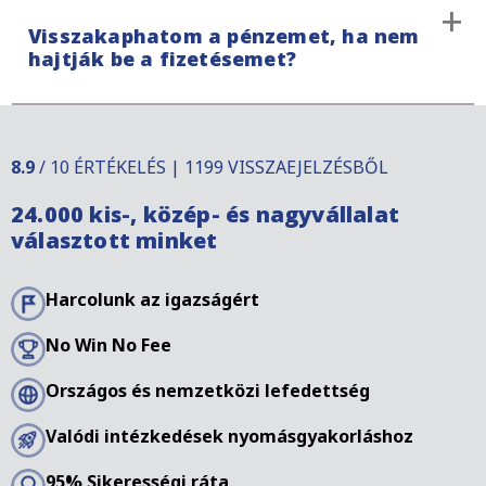
Thaiföldön a fizetési követelések elévülési ideje
Visszakaphatom a pénzemet, ha nem
más országokhoz képest eltérő lehet. Ezek bizonyos
hajtják be a fizetésemet?
módon meg is szakíthatók. További információkért
lépjen kapcsolatba szakembereinkkel.
Ha az adós nem fizeti ki a fennálló követelést, akkor
€195 alapdíjat kell fizetnie. Ezekkel a költségekkel
8.9
/ 10 ÉRTÉKELÉS | 1199 VISSZAEJELZÉSBŐL
fedezzük az adminisztratív költségeket, a jelentést
24.000 kis-, közép- és nagyvállalat
és a vizsgálatot. Adósát írásbeli kommunikációval és
választott minket
telefonos kapcsolattartással keresi meg egy
anyanyelvi szakember.
Harcolunk az igazságért
No Win No Fee
Országos és nemzetközi lefedettség
Valódi intézkedések nyomásgyakorláshoz
95% Sikerességi ráta