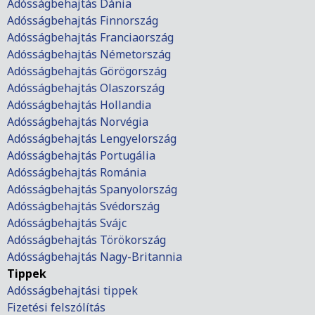
Adósságbehajtás Dánia
Adósságbehajtás Finnország
Adósságbehajtás Franciaország
Adósságbehajtás Németország
Adósságbehajtás Görögország
Adósságbehajtás Olaszország
Adósságbehajtás Hollandia
Adósságbehajtás Norvégia
Adósságbehajtás Lengyelország
Adósságbehajtás Portugália
Adósságbehajtás Románia
Adósságbehajtás Spanyolország
Adósságbehajtás Svédország
Adósságbehajtás Svájc
Adósságbehajtás Törökország
Adósságbehajtás Nagy-Britannia
Tippek
Adósságbehajtási tippek
Fizetési felszólítás