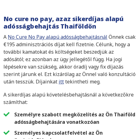
No cure no pay, azaz sikerdíjas alapú
adósságbehajtás Thaiföldön
A
No Cure No Pay alapú adósságbehajtásnál
Önnek csak
€195 adminisztrációs díjat kell fizetnie. Célunk, hogy a
további kamatokat és költségeket beszedjük az
adósától; ez azonban az ügy jellegétől függ. Ha jogi
lépésekre van szükség, akkor óradíj vagy fix díjazás
szerint járunk el. Ezt kizárólag az Önnel való konzultáció
után tesszük. Díjainkat
itt
tekintheti meg.
A sikerdíjas alapú követelésbehajtásnál a következőkre
számíthat:
Személyre szabott megközelítés az Ön Thaiföld
adósságbehajtására vonatkozóan
Személyes kapcsolatfelvétel az Ön