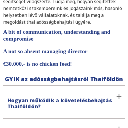
segítséget világszerte. Tudja meg, hogyan segítettek
nemzetközi szakembereink és jogászaink más, hasonló
helyzetben lévő vállalatoknak, és találja meg a
megoldást thai adósságbehajtási ügyére.
A bit of communication, understanding and
compromise
A not so absent managing director
€30.000,- is no chicken feed!
GYIK az adósságbehajtásról Thaiföldön
Hogyan működik a követelésbehajtás
Thaiföldön?
A követelésbehajtás Thaiföldön mindig a bíróságon