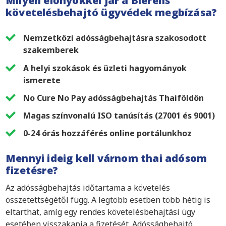
Milyen előnyökkel jár a Bierens
követelésbehajtó ügyvédek megbízása?
Nemzetközi adósságbehajtásra szakosodott
szakemberek
A helyi szokások és üzleti hagyományok
ismerete
No Cure No Pay adósságbehajtás Thaiföldön
Magas színvonalú ISO tanúsítás (27001 és 9001)
0-24 órás hozzáférés online portálunkhoz
Mennyi ideig kell várnom thai adósom
fizetésre?
Az adósságbehajtás időtartama a követelés
összetettségétől függ. A legtöbb esetben több hétig is
eltarthat, amíg egy rendes követelésbehajtási ügy
esetében visszakapja a fizetését. Adósságbehajtó