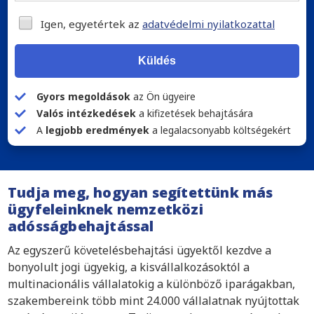
Igen, egyetértek az
adatvédelmi nyilatkozattal
Küldés
Gyors megoldások
az Ön ügyeire
Valós intézkedések
a kifizetések behajtására
A
legjobb eredmények
a legalacsonyabb költségekért
Tudja meg, hogyan segítettünk más
ügyfeleinknek nemzetközi
adósságbehajtással
Az egyszerű követelésbehajtási ügyektől kezdve a
bonyolult jogi ügyekig, a kisvállalkozásoktól a
multinacionális vállalatokig a különböző iparágakban,
szakembereink több mint 24.000 vállalatnak nyújtottak