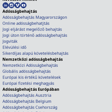
Adósságbehajtás
Adósságbehajtás Magyarországon
Online adósságbehatjtás
Jogi eljárást megelőző behajtás
Jogi úton történő adósságbehajtás
Jogviták
Elévülési idő
Sikerdíjas alapú követelésbehajtás
Nemzetközi adósságbehajtás
Nemzetközi Adósságbehajtás
Globális adósságbehajtás
Európai kis értékű követelések
Európai fizetési meghagyás
Adósságbehajtás Európában
Adósságbehajtás Ausztria
Adósságbehajtás Belgium
Adósságbehajtás Csehország