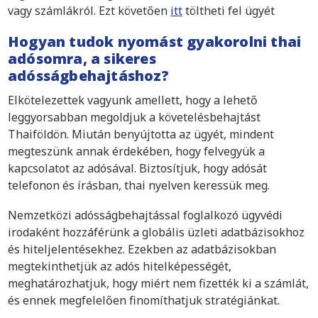
vagy számlákról. Ezt követően
itt
töltheti fel ügyét
Hogyan tudok nyomást gyakorolni thai
adósomra, a sikeres
adósságbehajtáshoz?
Elkötelezettek vagyunk amellett, hogy a lehető
leggyorsabban megoldjuk a követelésbehajtást
Thaiföldön. Miután benyújtotta az ügyét, mindent
megteszünk annak érdekében, hogy felvegyük a
kapcsolatot az adósával. Biztosítjuk, hogy adósát
telefonon és írásban, thai nyelven keressük meg.
Nemzetközi adósságbehajtással foglalkozó ügyvédi
irodaként hozzáférünk a globális üzleti adatbázisokhoz
és hiteljelentésekhez. Ezekben az adatbázisokban
megtekinthetjük az adós hitelképességét,
meghatározhatjuk, hogy miért nem fizették ki a számlát,
és ennek megfelelően finomíthatjuk stratégiánkat.