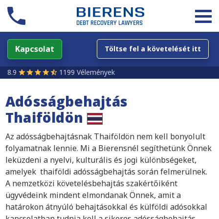
Kapcsolat
Töltse fel a követelését itt
8.9
1199 Vélemények
Adósságbehajtás
Thaiföldön
Az adósságbehajtásnak Thaiföldön nem kell bonyolult
folyamatnak lennie. Mi a Bierensnél segíthetünk Önnek
leküzdeni a nyelvi, kulturális és jogi különbségeket,
amelyek thaiföldi adósságbehajtás során felmerülnek.
A nemzetközi követelésbehajtás szakértőiként
ügyvédeink mindent elmondanak Önnek, amit a
határokon átnyúló behajtásokkal és külföldi adósokkal
kapcsolatban tudnia kell a sikeres adósságbehajtás