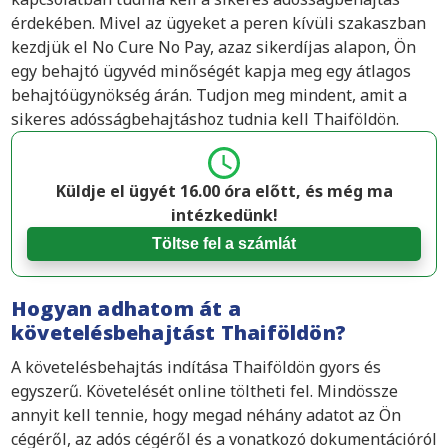
érdekében. Mivel az ügyeket a peren kívüli szakaszban
kezdjük el No Cure No Pay, azaz sikerdíjas alapon, Ön
egy behajtó ügyvéd minőségét kapja meg egy átlagos
behajtóügynökség árán. Tudjon meg mindent, amit a
sikeres adósságbehajtáshoz tudnia kell Thaiföldön.
Küldje el ügyét 16.00 óra előtt, és még ma
intézkedünk!
Töltse fel a számlát
Hogyan adhatom át a
követelésbehajtást Thaiföldön?
A követelésbehajtás indítása Thaiföldön gyors és
egyszerű. Követelését online töltheti fel. Mindössze
annyit kell tennie, hogy megad néhány adatot az Ön
cégéről, az adós cégéről és a vonatkozó dokumentációról