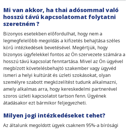
Mi van akkor, ha thai adósommal való
hosszú távú kapcsolatomat folytatni
szeretném ?
Bizonyos esetekben előfordulhat, hogy nem a
legmegfelelőbb megoldás a kifizetés behajtása széles
körű intézkedések bevetésével. Megértjük, hogy
bizonyos ügyfelekkel fontos az Ön szervezete számára a
hosszú távú kapcsolat fenntartása. Mivel az Ön ügyével
megbízott követelésbehajtó szakember vagy ügyvéd
ismeri a helyi kultúrát és üzleti szokásokat, olyan
személyre szabott megközelítést tudunk alkalmazni,
amely alkalmas arra, hogy kereskedelmi partnerével
szoros üzleti kapcsolatot tartson fenn. Ügyének
átadásakor ezt bármikor feljegyezheti.
Milyen jogi intézkedéseket tehet?
Az általunk megoldott ügyek csaknem 95%-a bírósági