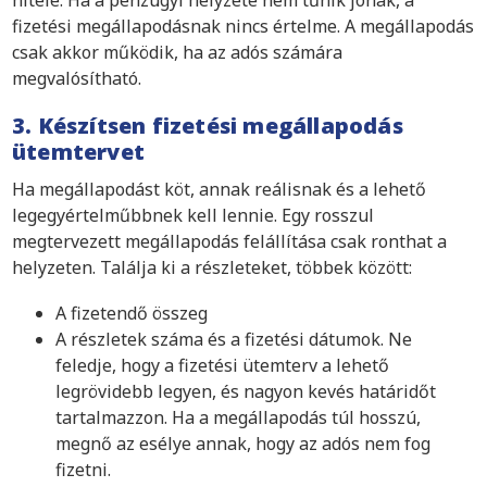
hitele. Ha a pénzügyi helyzete nem tűnik jónak, a
fizetési megállapodásnak nincs értelme. A megállapodás
csak akkor működik, ha az adós számára
megvalósítható.
3. Készítsen fizetési megállapodás
ütemtervet
Ha megállapodást köt, annak reálisnak és a lehető
legegyértelműbbnek kell lennie. Egy rosszul
megtervezett megállapodás felállítása csak ronthat a
helyzeten. Találja ki a részleteket, többek között:
A fizetendő összeg
A részletek száma és a fizetési dátumok. Ne
feledje, hogy a fizetési ütemterv a lehető
legrövidebb legyen, és nagyon kevés határidőt
tartalmazzon. Ha a megállapodás túl hosszú,
megnő az esélye annak, hogy az adós nem fog
fizetni.