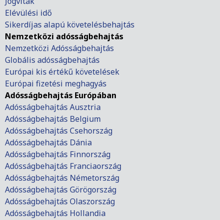
Jogviták
Elévülési idő
Sikerdíjas alapú követelésbehajtás
Nemzetközi adósságbehajtás
Nemzetközi Adósságbehajtás
Globális adósságbehajtás
Európai kis értékű követelések
Európai fizetési meghagyás
Adósságbehajtás Európában
Adósságbehajtás Ausztria
Adósságbehajtás Belgium
Adósságbehajtás Csehország
Adósságbehajtás Dánia
Adósságbehajtás Finnország
Adósságbehajtás Franciaország
Adósságbehajtás Németország
Adósságbehajtás Görögország
Adósságbehajtás Olaszország
Adósságbehajtás Hollandia