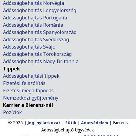
Adósságbehajtás Norvégia
Adósságbehajtás Lengyelország
Adósságbehajtás Portugália
Adósságbehajtás Románia
Adósságbehajtás Spanyolország
Adósságbehajtás Svédország
Adósságbehajtás Svájc
Adósságbehajtás Törökország
Adósságbehajtás Nagy-Britannia
Tippek
Adósságbehajtási tippek
Fizetési felszólítás
Fizetési megállapodás
Nemzetközi gyűjtemény
Karrier a Bierens-nél
Pozíciók
© 2026 |
|
|
|
Bierens
Jogi nyilatkozat
Sütik
Adatvédelem
Adósságbehajtó Ügyvédek.