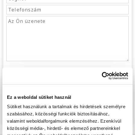
Igen, egyetértek az
adatvédelmi nyilatkozattal
Küldés
Ez a weboldal sütiket használ
Gyors megoldások
az Ön ügyeire
Sütiket használunk a tartalmak és hirdetések személyre
Valós intézkedések
a kifizetések behajtására
szabásához, közösségi funkciók biztosításához,
A
legjobb eredmények
a legalacsonyabb költségekért
valamint weboldalforgalmunk elemzéséhez. Ezenkívül
közösségi média-, hirdető- és elemező partnereinkkel