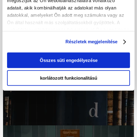
megosztjuk az Ön weboldalhasználatra vonatkozó
adatait, akik kombinálhatják az adatokat más olyan
Kapcsolódó cikkek
adatokkal, amelyeket Ön adott meg számukra vagy az
Ön által használt más szolgáltatásokból gyűjtöttek. A
weboldalon való böngészés folytatásával Ön hozzájárul a
sütik használatához.
Részletek megjelenítése
Összes süti engedélyezése
Tudásbank
korlátozott funkcionalitású