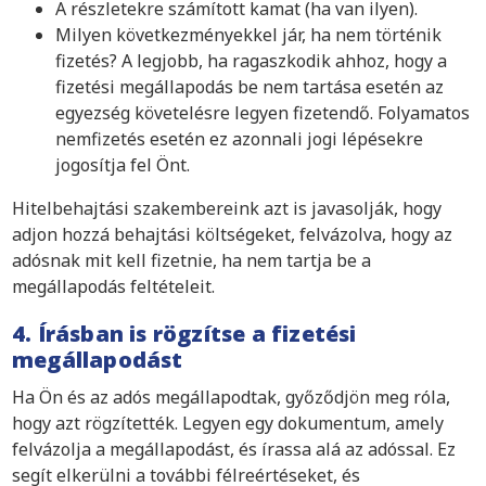
A részletekre számított kamat (ha van ilyen).
Milyen következményekkel jár, ha nem történik
fizetés? A legjobb, ha ragaszkodik ahhoz, hogy a
fizetési megállapodás be nem tartása esetén az
egyezség követelésre legyen fizetendő. Folyamatos
nemfizetés esetén ez azonnali jogi lépésekre
jogosítja fel Önt.
Hitelbehajtási szakembereink azt is javasolják, hogy
adjon hozzá behajtási költségeket, felvázolva, hogy az
adósnak mit kell fizetnie, ha nem tartja be a
megállapodás feltételeit.
4. Írásban is rögzítse a fizetési
megállapodást
Ha Ön és az adós megállapodtak, győződjön meg róla,
hogy azt rögzítették. Legyen egy dokumentum, amely
felvázolja a megállapodást, és írassa alá az adóssal. Ez
segít elkerülni a további félreértéseket, és