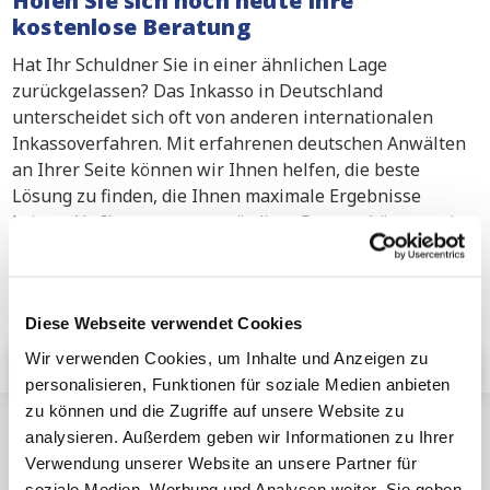
Holen Sie sich noch heute Ihre
kostenlose Beratung
Hat Ihr Schuldner Sie in einer ähnlichen Lage
zurückgelassen? Das Inkasso in Deutschland
unterscheidet sich oft von anderen internationalen
Inkassoverfahren. Mit erfahrenen deutschen Anwälten
an Ihrer Seite können wir Ihnen helfen, die beste
Lösung zu finden, die Ihnen maximale Ergebnisse
bringt. Als Ihr vertrauenswürdiger Partner können wir
Ihre Forderung ohne gerichtliche Beteiligung eintreiben
oder in Ihrem Namen ein Gerichtsverfahren anstrengen.
Kontaktieren Sie uns noch heute für eine kostenlose
Diese Webseite verwendet Cookies
Beratung.
Wir verwenden Cookies, um Inhalte und Anzeigen zu
Erhalten Sie Ihre kostenlose Beratung
personalisieren, Funktionen für soziale Medien anbieten
zu können und die Zugriffe auf unsere Website zu
Ähnliche Artikel
analysieren. Außerdem geben wir Informationen zu Ihrer
Verwendung unserer Website an unsere Partner für
soziale Medien, Werbung und Analysen weiter. Sie geben