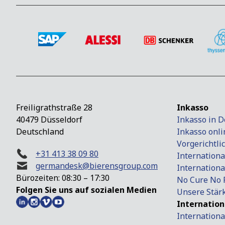
Freiligrathstraße 28
Inkasso
40479 Düsseldorf
Inkasso in 
Deutschland
Inkasso onli
Vorgerichtli
+31 413 38 09 80
Internationa
germandesk@bierensgroup.com
Internationa
Bürozeiten: 08:30 – 17:30
No Cure No 
Folgen Sie uns auf sozialen Medien
Unsere Stär
Internation
Internationa