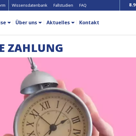
8.9
orm
Wissensdatenbank
Fallstudien
FAQ
ise
Über uns
Aktuelles
Kontakt
TE ZAHLUNG