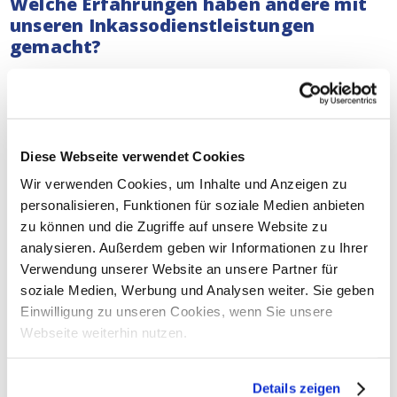
Welche Erfahrungen haben andere mit
unseren Inkassodienstleistungen
gemacht?
Unsere
Inkasso-Anwälte
befassen sich mit ernsten
Fällen. Ganz gleich, ob Sie ein Kleinunternehmer oder
ein multinationales Unternehmen sind, wir tun unser
Möglichstes, um Ihre Forderung einzutreiben. Kein
Diese Webseite verwendet Cookies
Unternehmen sollte mit leeren Händen dastehen, wenn
es hart gearbeitet hat.
Lesen Sie hier, was wir in der
Wir verwenden Cookies, um Inhalte und Anzeigen zu
Vergangenheit für andere Unternehmen getan haben.
personalisieren, Funktionen für soziale Medien anbieten
zu können und die Zugriffe auf unsere Website zu
Unterstützung bei gerichtlichen
analysieren. Außerdem geben wir Informationen zu Ihrer
Inkassoverfahren in Baden-Baden
Verwendung unserer Website an unsere Partner für
soziale Medien, Werbung und Analysen weiter. Sie geben
Sowohl bei außergerichtlichen als auch bei
Einwilligung zu unseren Cookies, wenn Sie unsere
gerichtlichen Inkassoverfahren im gesamten
Webseite weiterhin nutzen.
Deutschland
können Sie sich jederzeit auf unsere
Dienste verlassen. Unsere Inkasso-Anwälte können
Ihnen auch bei gerichtlichen Verfahren in Baden-Baden
Details zeigen