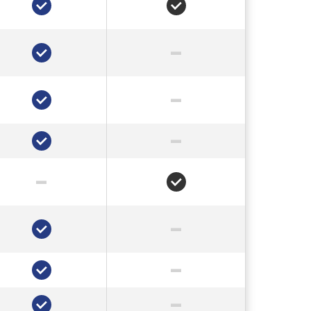
✔
✔
–
✔
–
✔
–
✔
–
✔
–
✔
–
✔
–
✔