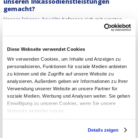
unseren Inkassodienstleistungen
gemacht?
Unsere
Inkasso-Anwälte
befassen sich mit ernsten
Fällen. Ganz gleich, ob Sie ein Kleinunternehmer oder
ein multinationales Unternehmen sind, wir tun unser
Möglichstes, um Ihre Forderung einzutreiben. Kein
Unternehmen sollte mit leeren Händen dastehen, wenn
Diese Webseite verwendet Cookies
es hart gearbeitet hat.
Lesen Sie hier, was wir in der
Wir verwenden Cookies, um Inhalte und Anzeigen zu
Vergangenheit für andere Unternehmen getan haben.
personalisieren, Funktionen für soziale Medien anbieten
zu können und die Zugriffe auf unsere Website zu
Unterstützung bei gerichtlichen
analysieren. Außerdem geben wir Informationen zu Ihrer
Inkassoverfahren in Hannover
Verwendung unserer Website an unsere Partner für
Sowohl bei außergerichtlichen als auch bei
soziale Medien, Werbung und Analysen weiter. Sie geben
gerichtlichen Inkassoverfahren im gesamten
Einwilligung zu unseren Cookies, wenn Sie unsere
Deutschland
können Sie sich jederzeit auf unsere
Webseite weiterhin nutzen.
Dienste verlassen. Unsere Inkasso-Anwälte können
Ihnen auch bei gerichtlichen Verfahren in Hannover
Details zeigen
helfen: