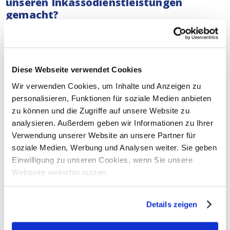
unseren Inkassodienstleistungen
gemacht?
Unsere
Inkasso-Anwälte
befassen sich mit ernsten
Fällen. Ganz gleich, ob Sie ein Kleinunternehmer oder
ein multinationales Unternehmen sind, wir tun unser
Möglichstes, um Ihre Forderung einzutreiben. Kein
Diese Webseite verwendet Cookies
Unternehmen sollte mit leeren Händen dastehen, wenn
Wir verwenden Cookies, um Inhalte und Anzeigen zu
es hart gearbeitet hat.
Lesen Sie hier, was wir in der
personalisieren, Funktionen für soziale Medien anbieten
Vergangenheit für andere Unternehmen getan haben.
zu können und die Zugriffe auf unsere Website zu
analysieren. Außerdem geben wir Informationen zu Ihrer
Unterstützung bei gerichtlichen
Verwendung unserer Website an unsere Partner für
Inkassoverfahren in Kiel
soziale Medien, Werbung und Analysen weiter. Sie geben
Sowohl bei außergerichtlichen als auch bei
Einwilligung zu unseren Cookies, wenn Sie unsere
gerichtlichen Inkassoverfahren im gesamten
Webseite weiterhin nutzen.
Deutschland
können Sie sich jederzeit auf unsere
Dienste verlassen. Unsere Inkasso-Anwälte können
Details zeigen
Ihnen auch bei gerichtlichen Verfahren in Kiel helfen:
Verfahren für geringfügige Forderungen