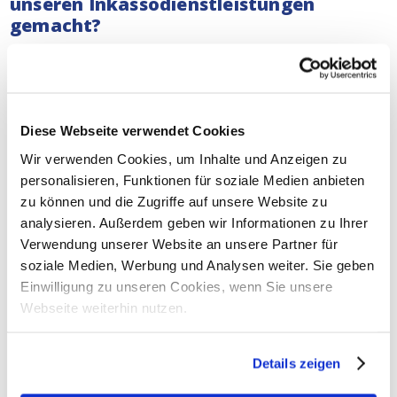
unseren Inkassodienstleistungen
gemacht?
Unsere
Inkasso-Anwälte
befassen sich mit ernsten
Fällen. Ganz gleich, ob Sie ein Kleinunternehmer oder
ein multinationales Unternehmen sind, wir tun unser
Möglichstes, um Ihre Forderung einzutreiben. Kein
Diese Webseite verwendet Cookies
Unternehmen sollte mit leeren Händen dastehen, wenn
Wir verwenden Cookies, um Inhalte und Anzeigen zu
es hart gearbeitet hat.
Lesen Sie hier, was wir in der
personalisieren, Funktionen für soziale Medien anbieten
Vergangenheit für andere Unternehmen getan haben.
zu können und die Zugriffe auf unsere Website zu
Unterstützung bei gerichtlichen
analysieren. Außerdem geben wir Informationen zu Ihrer
Inkassoverfahren in Lausanne
Verwendung unserer Website an unsere Partner für
soziale Medien, Werbung und Analysen weiter. Sie geben
Sowohl bei außergerichtlichen als auch bei
Einwilligung zu unseren Cookies, wenn Sie unsere
gerichtlichen Inkassoverfahren im gesamten
der
Webseite weiterhin nutzen.
Schweiz
können Sie sich jederzeit auf unsere Dienste
verlassen. Unsere Inkasso-Anwälte können Ihnen auch
bei gerichtlichen Verfahren in Lausanne helfen:
Details zeigen
Verfahren für geringfügige Forderungen