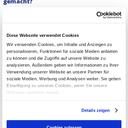
gemacht?
Unsere
Inkasso-Anwälte
befassen sich mit ernsten
Fällen. Ganz gleich, ob Sie ein Kleinunternehmer oder
ein multinationales Unternehmen sind, wir tun unser
Möglichstes, um Ihre Forderung einzutreiben. Kein
Diese Webseite verwendet Cookies
Unternehmen sollte mit leeren Händen dastehen, wenn
Wir verwenden Cookies, um Inhalte und Anzeigen zu
es hart gearbeitet hat.
Lesen Sie hier, was wir in der
personalisieren, Funktionen für soziale Medien anbieten
Vergangenheit für andere Unternehmen getan haben.
zu können und die Zugriffe auf unsere Website zu
Unterstützung bei gerichtlichen
analysieren. Außerdem geben wir Informationen zu Ihrer
Inkassoverfahren in Madrid
Verwendung unserer Website an unsere Partner für
soziale Medien, Werbung und Analysen weiter. Sie geben
Sowohl bei außergerichtlichen als auch bei
Einwilligung zu unseren Cookies, wenn Sie unsere
gerichtlichen Inkassoverfahren im gesamten
Spanien
Webseite weiterhin nutzen.
können Sie sich jederzeit auf unsere Dienste verlassen.
Unsere Inkasso-Anwälte können Ihnen auch bei
gerichtlichen Verfahren in Madrid helfen:
Details zeigen
Verfahren für geringfügige Forderungen
Cookies zulassen