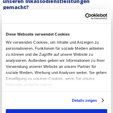
unseren Inkassodienstleistungen
gemacht?
Unsere
Inkasso-Anwälte
befassen sich mit ernsten
Fällen. Ganz gleich, ob Sie ein Kleinunternehmer oder
ein multinationales Unternehmen sind, wir tun unser
Möglichstes, um Ihre Forderung einzutreiben. Kein
Diese Webseite verwendet Cookies
Unternehmen sollte mit leeren Händen dastehen, wenn
Wir verwenden Cookies, um Inhalte und Anzeigen zu
es hart gearbeitet hat.
Lesen Sie hier, was wir in der
personalisieren, Funktionen für soziale Medien anbieten
Vergangenheit für andere Unternehmen getan haben.
zu können und die Zugriffe auf unsere Website zu
analysieren. Außerdem geben wir Informationen zu Ihrer
Unterstützung bei gerichtlichen
Verwendung unserer Website an unsere Partner für
Inkassoverfahren in Salzburg
soziale Medien, Werbung und Analysen weiter. Sie geben
Sowohl bei außergerichtlichen als auch bei
Einwilligung zu unseren Cookies, wenn Sie unsere
gerichtlichen Inkassoverfahren im gesamten
Österreich
Webseite weiterhin nutzen.
können Sie sich jederzeit auf unsere Dienste verlassen.
Unsere Inkasso-Anwälte können Ihnen auch bei
Details zeigen
gerichtlichen Verfahren in Salzburg helfen:
Verfahren für geringfügige Forderungen