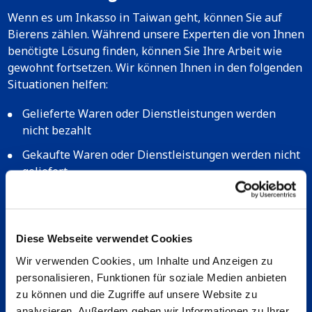
Wenn es um Inkasso in Taiwan geht, können Sie auf
Bierens zählen. Während unsere Experten die von Ihnen
benötigte Lösung finden, können Sie Ihre Arbeit wie
gewohnt fortsetzen. Wir können Ihnen in den folgenden
Situationen helfen:
Gelieferte Waren oder Dienstleistungen werden
nicht bezahlt
Gekaufte Waren oder Dienstleistungen werden nicht
geliefert
Nichtbezahlung von Gelddarlehen
Beratung zur Verbesserung Ihres
Debitorenmanagements
Diese Webseite verwendet Cookies
Wir verwenden Cookies, um Inhalte und Anzeigen zu
Wenn Sie es vorziehen, direkt mit einem
personalisieren, Funktionen für soziale Medien anbieten
Inkassospezialisten zu sprechen, können Sie uns gerne
zu können und die Zugriffe auf unsere Website zu
telefonisch unter
+31 413 38 09 80
kontaktieren.
analysieren. Außerdem geben wir Informationen zu Ihrer