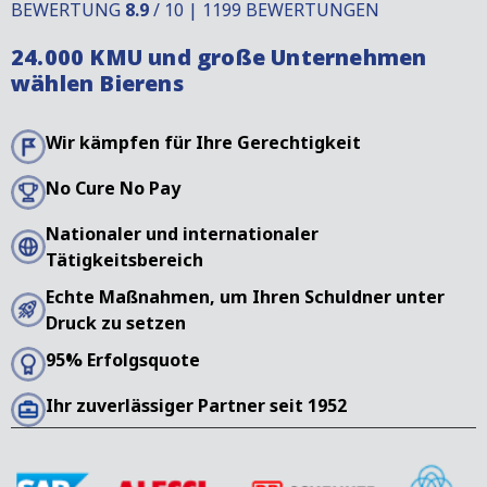
begleicht, wird Ihnen die Grundgebühr ab 195 € in
BEWERTUNG
8.9
/ 10 | 1199 BEWERTUNGEN
Rechnung gestellt. Mit diesen Kosten decken wir
24.000 KMU und große Unternehmen
den Verwaltungsaufwand, den Bericht und die
wählen Bierens
Ermittlungen ab. Ihr Schuldner wird von einem
einheimischen Spezialisten schriftlich und
telefonisch kontaktiert.
Wir kämpfen für Ihre Gerechtigkeit
No Cure No Pay
Nationaler und internationaler
Tätigkeitsbereich
Echte Maßnahmen, um Ihren Schuldner unter
Druck zu setzen
95% Erfolgsquote
Ihr zuverlässiger Partner seit 1952