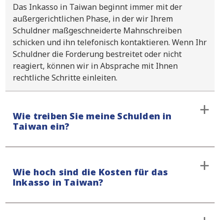
Das Inkasso in Taiwan beginnt immer mit der
außergerichtlichen Phase, in der wir Ihrem
Schuldner maßgeschneiderte Mahnschreiben
schicken und ihn telefonisch kontaktieren. Wenn Ihr
Schuldner die Forderung bestreitet oder nicht
reagiert, können wir in Absprache mit Ihnen
rechtliche Schritte einleiten.
Wie treiben Sie meine Schulden in
Taiwan ein?
Wir werden Ihren Schuldner immer mit einem
Wie hoch sind die Kosten für das
ersten Mahnschreiben und einem Telefonanruf
Inkasso in Taiwan?
kontaktieren. Auf diese Weise vermeiden wir jede
Form von Missverständnissen. Unser Vorgehen ist
stets entschlossen und respektvoll, und Sie werden
Wir bearbeiten alle außergerichtlichen Fälle auf
stets über den Stand Ihres Falles informiert.