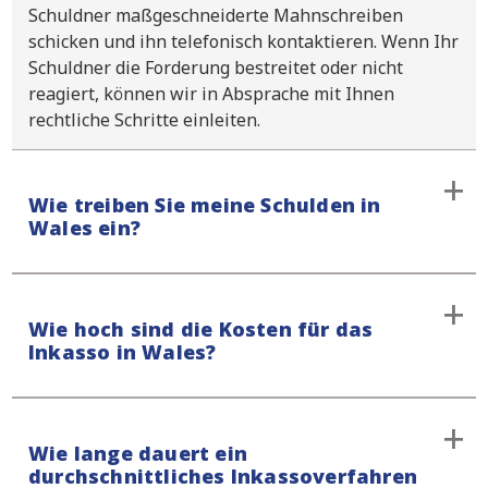
Schuldner maßgeschneiderte Mahnschreiben
schicken und ihn telefonisch kontaktieren. Wenn Ihr
Schuldner die Forderung bestreitet oder nicht
reagiert, können wir in Absprache mit Ihnen
rechtliche Schritte einleiten.
Wie treiben Sie meine Schulden in
Wales ein?
Wir werden Ihren Schuldner immer mit einem
Wie hoch sind die Kosten für das
ersten Mahnschreiben und einem Telefonanruf
Inkasso in Wales?
kontaktieren. Auf diese Weise vermeiden wir jede
Form von Missverständnissen. Unser Vorgehen ist
stets entschlossen und respektvoll, und Sie werden
Wir bearbeiten alle außergerichtlichen Fälle auf
stets über den Stand Ihres Falles informiert.
Wie lange dauert ein
No-Cure-No-Pay-Basis, auch für die
durchschnittliches Inkassoverfahren
Forderungsbeitreibung in Wales. Die Startgebühr