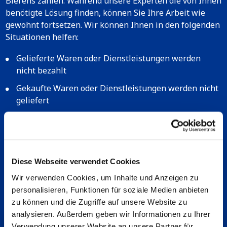
Bierens zählen. Während unsere Experten die von Ihnen
benötigte Lösung finden, können Sie Ihre Arbeit wie
gewohnt fortsetzen. Wir können Ihnen in den folgenden
Situationen helfen:
Gelieferte Waren oder Dienstleistungen werden
nicht bezahlt
Gekaufte Waren oder Dienstleistungen werden nicht
geliefert
Nichtbezahlung von Gelddarlehen
Beratung zur Verbesserung Ihres
Debitorenmanagements
Diese Webseite verwendet Cookies
Wenn Sie es vorziehen, direkt mit einem
Wir verwenden Cookies, um Inhalte und Anzeigen zu
Inkassospezialisten zu sprechen, können Sie uns gerne
personalisieren, Funktionen für soziale Medien anbieten
telefonisch unter
+31 413 38 09 80
kontaktieren.
zu können und die Zugriffe auf unsere Website zu
analysieren. Außerdem geben wir Informationen zu Ihrer
Kostenlose Beratung
durch die besten
Verwendung unserer Website an unsere Partner für