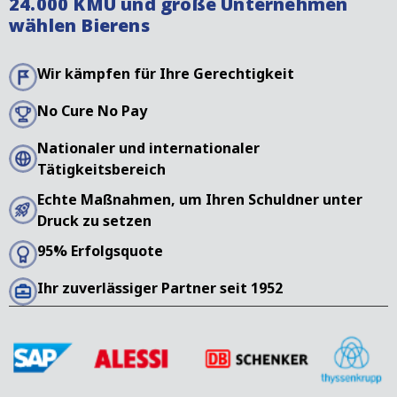
24.000 KMU und große Unternehmen
den Verwaltungsaufwand, den Bericht und die
wählen Bierens
Ermittlungen ab. Ihr Schuldner wird von einem
einheimischen Spezialisten schriftlich und
telefonisch kontaktiert.
Wir kämpfen für Ihre Gerechtigkeit
No Cure No Pay
Nationaler und internationaler
Tätigkeitsbereich
Echte Maßnahmen, um Ihren Schuldner unter
Druck zu setzen
95% Erfolgsquote
Ihr zuverlässiger Partner seit 1952