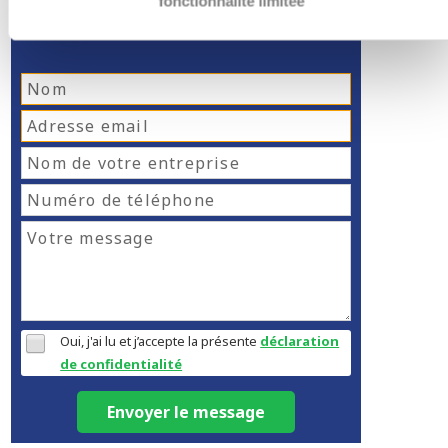
NOTRE AVIS SANS
fonctionnalité limitée
ENGAGEMENT
Oui, j'ai lu et j’accepte la présente
déclaration
de confidentialité
Envoyer le message