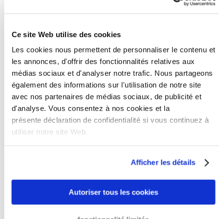
qu’après votre consentement par écrit et explicite. De
plus, votre créance doit être étayée par les documents
adéquats. Si ces deux conditions ont été remplies, nous
Ce site Web utilise des cookies
pouvons inscrire le débiteur sur la liste d’ASNEF, la liste
Les cookies nous permettent de personnaliser le contenu et
de débiteurs la plus importante en Espagne.
les annonces, d'offrir des fonctionnalités relatives aux
médias sociaux et d'analyser notre trafic. Nous partageons
Toutefois, nous prévoyons le plus grand effet de
également des informations sur l'utilisation de notre site
l’annonce de cette inscription au débiteur avant
avec nos partenaires de médias sociaux, de publicité et
l’inscription elle-même. Les frais de l’inscription de la
d'analyse. Vous consentez à nos cookies et la
présente déclaration de confidentialité si vous continuez à
créances sur la liste ASNEF sont réduits. Nous vous
utiliser notre site Web.
facturerons un montant de 75,00 € HT pour chaque
inscription. Si vous désirez avoir de plus amples
renseignements, nous vous prions de nous contacter.
Afficher les détails
Autoriser tous les cookies