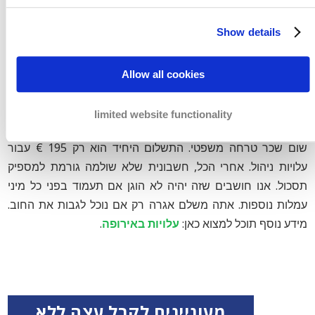
Show details
Allow all cookies
אנו עושים את מירב המאמצים להבטיח שהחוב יגבה ושהתשלום
יבוצע על ידי בעל החוב. בשלב החוץ-משפטי אנו עובדים על בסיס
limited website functionality
עקרון של
תשלום על בסיס הצלחה
. אם איננו גובים, אינך משלם
שום שכר טרחה משפטי. התשלום היחיד הוא רק 195 € עבור
עלויות ניהול. אחרי הכל, חשבונית שלא שולמה גורמת למספיק
תסכול. אנו חושבים שזה יהיה לא הוגן אם תעמוד בפני כל מיני
עמלות נוספות. אתה משלם אגרה רק אם נוכל לגבות את החוב.
מידע נוסף תוכל למצוא כאן:
עלויות באירופה
.
מעוניינים לקבל עצה ללא