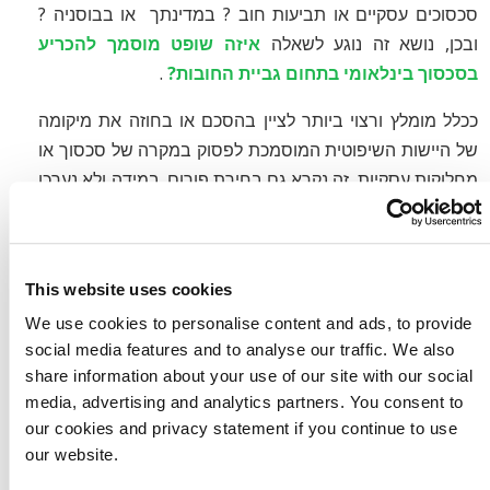
סכסוכים עסקיים או תביעות חוב ? במדינתך או בבוסניה ?
ובכן, נושא זה נוגע לשאלה
איזה שופט מוסמך להכריע
בסכסוך בינלאומי בתחום גביית החובות?
.
ככלל מומלץ ורצוי ביותר לציין בהסכם או בחוזה את מיקומה
של היישות השיפוטית המוסמכת לפסוק במקרה של סכסוך או
מחלוקות עסקיות. זה נקרא גם בחירת פורום. במידה ולא נערכו
הסכמים או חוזים? אז הכלל הוא שבמקרה שנתגלו
מחלוקות עסקיות, בית המשפט במדינתו של החייב הינו
הסמכות השיפוטית על פי חוק.
This website uses cookies
We use cookies to personalise content and ads, to provide
עלויות גביית חובות בבוסניה-
social media features and to analyse our traffic. We also
share information about your use of our site with our social
תשלום על בסיס הצלחה
media, advertising and analytics partners. You consent to
our cookies and privacy statement if you continue to use
our website.