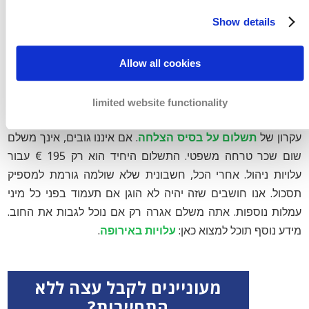
Show details
Allow all cookies
אנו עושים את מירב המאמצים להבטיח שהחוב יגבה ושהתשלום
limited website functionality
יבוצע על ידי בעל החוב. בשלב החוץ-משפטי אנו עובדים על בסיס
עקרון של
תשלום על בסיס הצלחה
. אם איננו גובים, אינך משלם
שום שכר טרחה משפטי. התשלום היחיד הוא רק 195 € עבור
עלויות ניהול. אחרי הכל, חשבונית שלא שולמה גורמת למספיק
תסכול. אנו חושבים שזה יהיה לא הוגן אם תעמוד בפני כל מיני
עמלות נוספות. אתה משלם אגרה רק אם נוכל לגבות את החוב.
מידע נוסף תוכל למצוא כאן:
עלויות באירופה
.
מעוניינים לקבל עצה ללא
התחייבות?