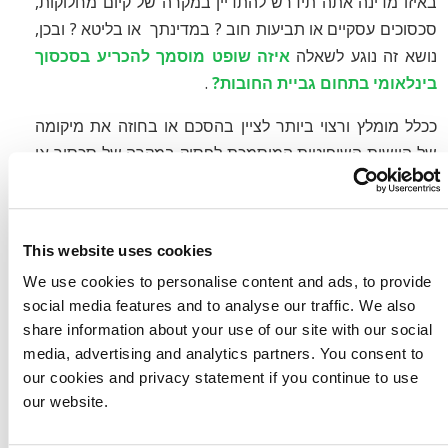
באיזו מדינה אתה תידרש להתדיין במקרה של קיום מחלוקות,
סכסוכים עסקיים או תביעות חוב ? במדינתך או בליטא ? ובכן,
נושא זה נוגע לשאלה
איזה שופט מוסמך להכריע בסכסוך
בינלאומי בתחום גביית החובות?
.
ככלל מומלץ ורצוי ביותר לציין בהסכם או בחוזה את מיקומה
של היישות השיפוטית המוסמכת לפסוק במקרה של סכסוך או
מחלוקות עסקיות. זה נקרא גם בחירת פורום. במידה ולא נערכו
הסכמים או חוזים? אז הכלל הוא שבמקרה שנתגלו
מחלוקות עסקיות, בית המשפט במדינתו של החייב הינו
This website uses cookies
הסמכות השיפוטית על פי חוק.
We use cookies to personalise content and ads, to provide
social media features and to analyse our traffic. We also
share information about your use of our site with our social
עלויות גביית חובות בליטא- תשלום
media, advertising and analytics partners. You consent to
על בסיס הצלחה
our cookies and privacy statement if you continue to use
our website.