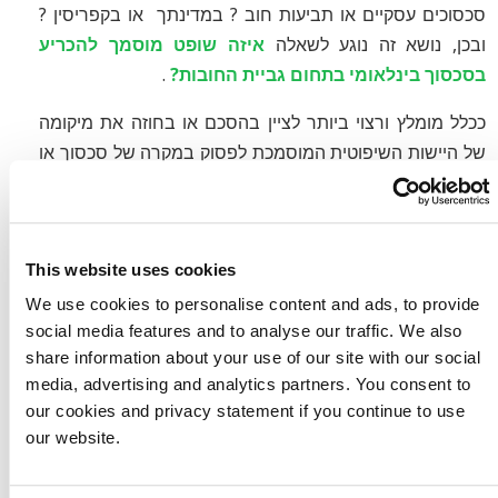
סכסוכים עסקיים או תביעות חוב ? במדינתך או בקפריסין ?
ובכן, נושא זה נוגע לשאלה
איזה שופט מוסמך להכריע
בסכסוך בינלאומי בתחום גביית החובות?
.
ככלל מומלץ ורצוי ביותר לציין בהסכם או בחוזה את מיקומה
של היישות השיפוטית המוסמכת לפסוק במקרה של סכסוך או
מחלוקות עסקיות. זה נקרא גם בחירת פורום. במידה ולא נערכו
הסכמים או חוזים? אז הכלל הוא שבמקרה שנתגלו
מחלוקות עסקיות, בית המשפט במדינתו של החייב הינו
This website uses cookies
הסמכות השיפוטית על פי חוק.
We use cookies to personalise content and ads, to provide
social media features and to analyse our traffic. We also
עלויות גביית חובות בקפריסין-
share information about your use of our site with our social
media, advertising and analytics partners. You consent to
תשלום על בסיס הצלחה
our cookies and privacy statement if you continue to use
our website.