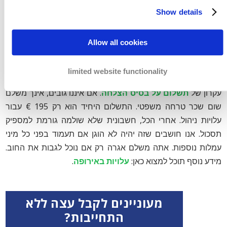
Show details
Allow all cookies
אנו עושים את מירב המאמצים להבטיח שהחוב יגבה ושהתשלום
limited website functionality
יבוצע על ידי בעל החוב. בשלב החוץ-משפטי אנו עובדים על בסיס
עקרון של
תשלום על בסיס הצלחה
. אם איננו גובים, אינך משלם
שום שכר טרחה משפטי. התשלום היחיד הוא רק 195 € עבור
עלויות ניהול. אחרי הכל, חשבונית שלא שולמה גורמת למספיק
תסכול. אנו חושבים שזה יהיה לא הוגן אם תעמוד בפני כל מיני
עמלות נוספות. אתה משלם אגרה רק אם נוכל לגבות את החוב.
מידע נוסף תוכל למצוא כאן:
עלויות באירופה
.
מעוניינים לקבל עצה ללא
התחייבות?