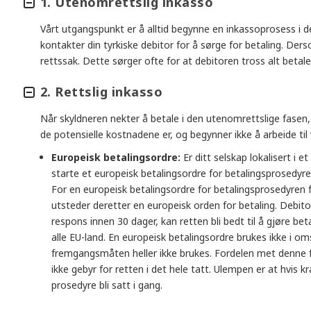
1. Utenomrettslig inkasso
Vårt utgangspunkt er å alltid begynne en inkassoprosess i d
kontakter din tyrkiske debitor for å sørge for betaling. Ders
rettssak. Dette sørger ofte for at debitoren tross alt betale
2. Rettslig inkasso
Når skyldneren nekter å betale i den utenomrettslige fasen,
de potensielle kostnadene er, og begynner ikke å arbeide til vi
Europeisk betalingsordre:
Er ditt selskap lokalisert i 
starte et europeisk betalingsordre for betalingsprosedy
For en europeisk betalingsordre for betalingsprosedyren f
utsteder deretter en europeisk orden for betaling. Debito
respons innen 30 dager, kan retten bli bedt til å gjøre bet
alle EU-land. En europeisk betalingsordre brukes ikke i oms
fremgangsmåten heller ikke brukes. Fordelen met denne
ikke gebyr for retten i det hele tatt. Ulempen er at hvis 
prosedyre bli satt i gang.