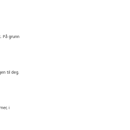
k. På grunn
en til deg.
mer, i