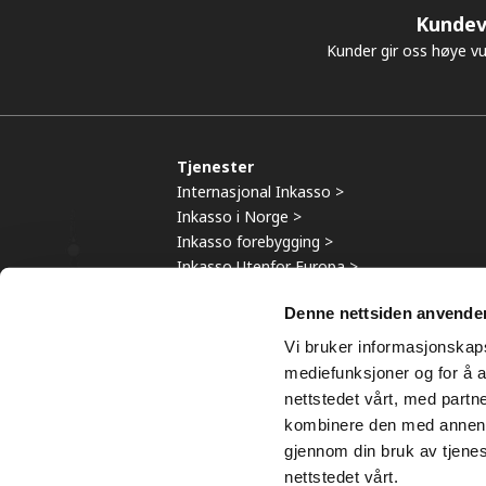
Kundev
Kunder gir oss høye vu
Tjenester
Internasjonal Inkasso >
Inkasso i Norge >
Inkasso forebygging >
Inkasso Utenfor Europa >
Denne nettsiden anvende
Vi bruker informasjonskapsl
© 2013
mediefunksjoner og for å a
nettstedet vårt, med part
kombinere den med annen in
gjennom din bruk av tjene
nettstedet vårt.