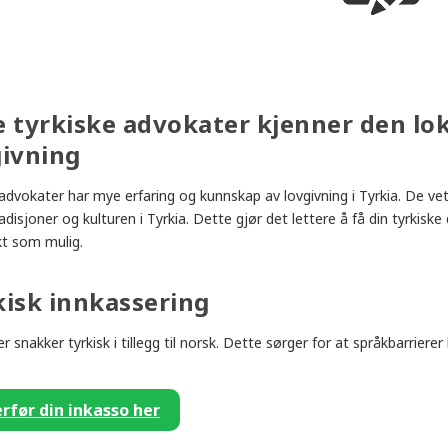
e tyrkiske advokater kjenner den lo
givning
 advokater har mye erfaring og kunnskap av lovgivning i Tyrkia. De vet
isjoner og kulturen i Tyrkia. Dette gjør det lettere å få din tyrkiske d
kt som mulig.
kisk innkassering
 snakker tyrkisk i tillegg til norsk. Dette sørger for at språkbarrierer k
rfør din inkasso her