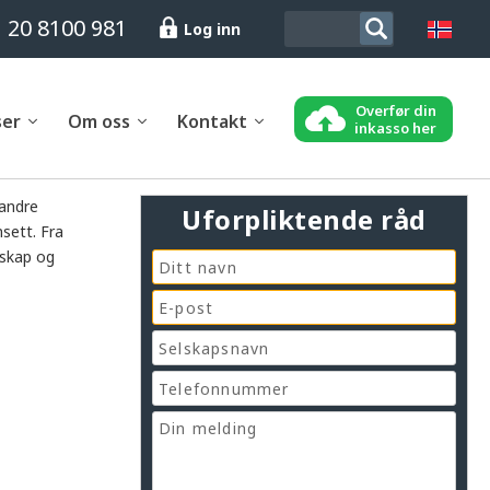
 20 8100 981
Log inn
Overfør din
ser
Om oss
Kontakt
inkasso her
 andre
Uforpliktende råd
nsett. Fra
nskap og