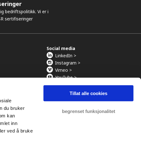
seringer
g bedriftspolitikk. Vi er i
R sertifiseringer
Social media
LinkedIn >
Instagram >
Vimeo >
YouTube >
Tillat alle cookies
osiale
vokater.
n du bruker
begrenset funksjonalitet
som kan
mlet inn
ler ved å bruke