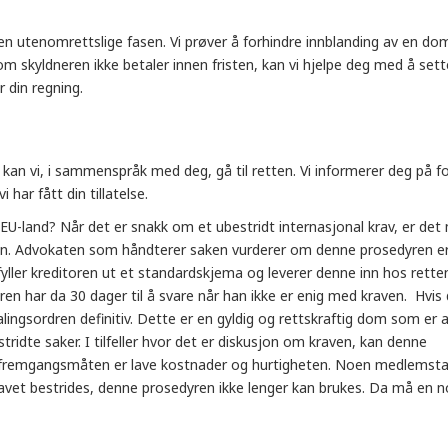
en utenomrettslige fasen. Vi prøver å forhindre innblanding av en dom
om skyldneren ikke betaler innen fristen, kan vi hjelpe deg med å sett
r din regning.
 kan vi, i sammenspråk med deg, gå til retten. Vi informerer deg på 
 har fått din tillatelse.
et EU-land? Når det er snakk om et ubestridt internasjonal krav, er det 
ren. Advokaten som håndterer saken vurderer om denne prosedyren er
yller kreditoren ut et standardskjema og leverer denne inn hos rette
ren har da 30 dager til å svare når han ikke er enig med kraven. Hvis 
alingsordren definitiv. Dette er en gyldig og rettskraftig dom som er a
tridte saker. I tilfeller hvor det er diskusjon om kraven, kan denne
 fremgangsmåten er lave kostnader og hurtigheten. Noen medlemsta
kravet bestrides, denne prosedyren ikke lenger kan brukes. Da må en no