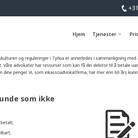
+31
Hjem
Tjenester
Pri
skulturen og reguleringer i Tyrkia er annerledes i sammenligning med
t. Våre advokater har ressurser som kan få din debitor til å betale ua
le inn dine penger. Vi, som inkassoadvokatfirma, har mer enn 60 års kun
kunde som ikke
betalt;
lbart;