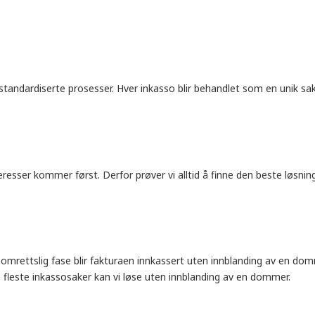
standardiserte prosesser. Hver inkasso blir behandlet som en unik sa
teresser kommer først. Derfor prøver vi alltid å finne den beste løsning
.
nomrettslig fase blir fakturaen innkassert uten innblanding av en dom
De fleste inkassosaker kan vi løse uten innblanding av en dommer.