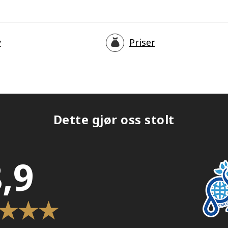
y
Priser
Dette gjør oss stolt
,9