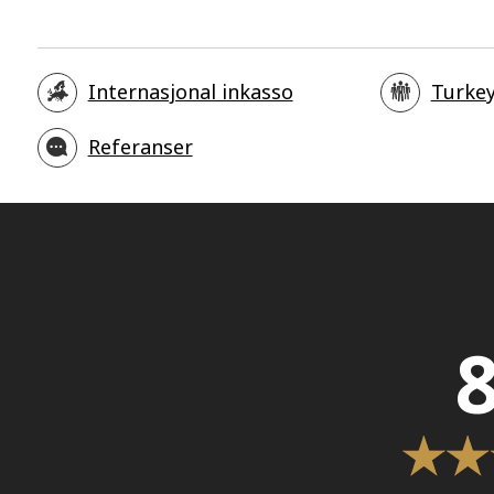
Internasjonal inkasso
Turke
Referanser
8