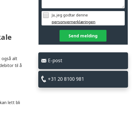
Ja, jeg godtar denne
personvernerklæringen
kale
Send melding
 også alt
E-post
ebitor til å
+31 20 8100 981
an lett bli