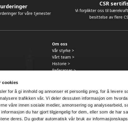
CSR sertifi
urderinger
Vi forplikter oss til bærekrafti
rderinger for våre tjenester
besittelse av flere CS
Om oss
Vår styrke >
Vårt team >
Historie >
Referanser >
r cookies
er for å gi innhold og annonser et personlig preg, for å levere s
-
2026 |
Ansvarsfraskrivelse
|
Cookies
|
Privacy
|
Bierens Inkasso Ad
nalysere trafikken vår. Vi deler dessuten informasjon om hvorda
Spørsmål:
+31 20 8100 981
.
nerne våre innen sosiale medier, annonsering og analysearbeid, 
formasjon du har gjort tilgjengelig for dem, eller som de har sa
stene deres. Du godtar automatisk vår bruk av informasjonskaps