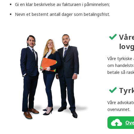
Gi en klar beskrivelse av fakturaen i påminnelsen;
Nevn et bestemt antall dager som betalingsfrist.
Vår
lov
Våre tyrkiske
om handelstrad
betale så ras
Tyr
Våre advokater
overvunnet.
Ove