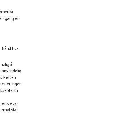
mer. Vi
e i gang en
forhånd hva
mulig å
 anvendelig.
n. Retten
det er ingen
kseptert i
ter krever
rmal sivil