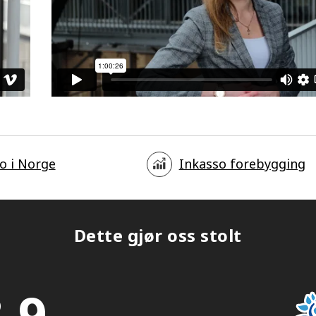
o i Norge
Inkasso forebygging
Dette gjør oss stolt
,9