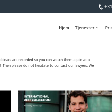
+31
Hjem
Tjenester
Pri
 webinars are recorded so you can watch them again at a
r? Then please do not hesitate to contact our lawyers. We