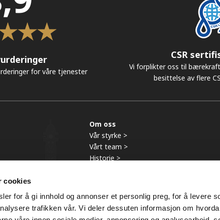
CSR sertifi
urderinger
Vi forplikter oss til bærekrafti
rderinger for våre tjenester
besittelse av flere CS
Om oss
Vår styrke >
Vårt team >
Historie >
Referanser >
r cookies
er for å gi innhold og annonser et personlig preg, for å levere s
nalysere trafikken vår. Vi deler dessuten informasjon om hvorda
-
2026 |
Ansvarsfraskrivelse
|
Cookies
|
Privacy
|
Bierens Inkasso Ad
nerne våre innen sosiale medier, annonsering og analysearbeid, 