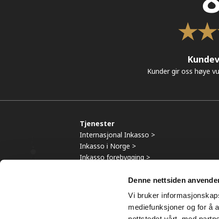
Kundev
Kunder gir oss høye vu
Tjenester
Internasjonal Inkasso >
Inkasso i Norge >
Inkasso forebygging >
Inkasso Utenfor Europa >
Denne nettsiden anvende
Vi bruker informasjonskapsl
mediefunksjoner og for å a
© 2013
nettstedet vårt, med part