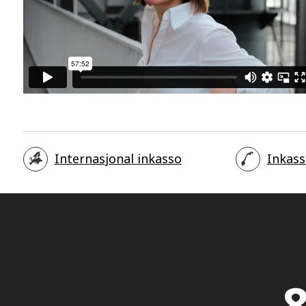
Internasjonal inkasso
Inkass
8