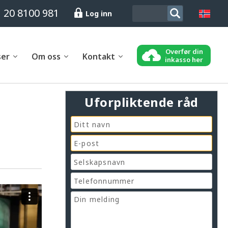
 20 8100 981
Log inn
Overfør din
ser
Om oss
Kontakt
inkasso her
Uforpliktende råd