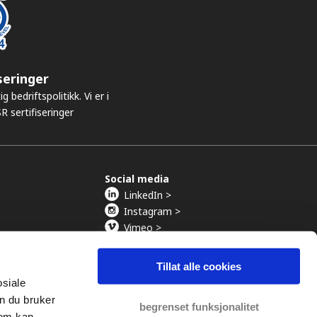
seringer
g bedriftspolitikk. Vi er i
R sertifiseringer
Social media
LinkedIn >
Instagram >
Vimeo >
YouTube >
Tillat alle cookies
osiale
n du bruker
begrenset funksjonalitet
vokater.
som kan