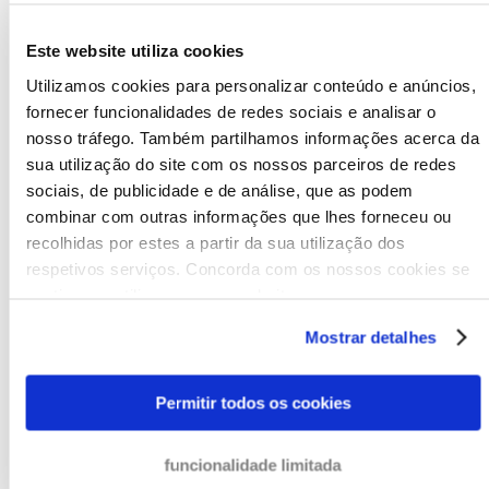
+
59
Este website utiliza cookies
Utilizamos cookies para personalizar conteúdo e anúncios,
anos de experiência
fornecer funcionalidades de redes sociais e analisar o
nosso tráfego. Também partilhamos informações acerca da
sua utilização do site com os nossos parceiros de redes
sociais, de publicidade e de análise, que as podem
+
98
combinar com outras informações que lhes forneceu ou
recolhidas por estes a partir da sua utilização dos
funcionários internacionais
respetivos serviços. Concorda com os nossos cookies se
continuar a utilizar o nosso website.
Mostrar detalhes
O PROCESSO DE RECUPERAÇÃO
Permitir todos os cookies
DE CRÉDITO NA ESLOVÊNIA
funcionalidade limitada
Quando lidamos com uma cobrança na Eslovênia, o