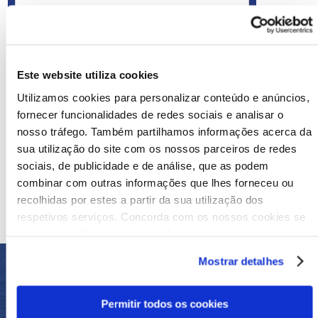
Sim, eu concordo com esta
Declaração de
Este website utiliza cookies
Privacidade.
Utilizamos cookies para personalizar conteúdo e anúncios,
Enviar mensagem
fornecer funcionalidades de redes sociais e analisar o
nosso tráfego. Também partilhamos informações acerca da
sua utilização do site com os nossos parceiros de redes
E-mail
sociais, de publicidade e de análise, que as podem
combinar com outras informações que lhes forneceu ou
+31 20 810 00 11
recolhidas por estes a partir da sua utilização dos
respetivos serviços. Concorda com os nossos cookies se
continuar a utilizar o nosso website.
Mostrar detalhes
NOSSAS
CONQUISTAS
Permitir todos os cookies