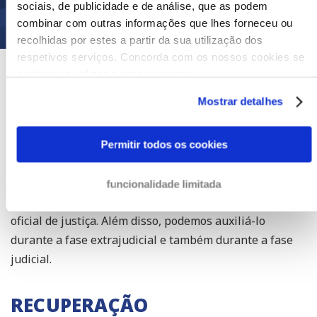
Enviar uma cobrança
sociais, de publicidade e de análise, que as podem
combinar com outras informações que lhes forneceu ou
recolhidas por estes a partir da sua utilização dos
respetivos serviços. Concorda com os nossos cookies se
continuar a utilizar o nosso website.
A SUA POSIÇÃO FICA MAIS
Mostrar detalhes
FORTE COM UM ADVOGADO DE
RECUPERAÇÃO DE DÍVIDAS
Permitir todos os cookies
Advogados de recuperação de dívidas possuem mais
recursos para pressionar o seu devedor do que, por
funcionalidade limitada
exemplo, uma agência de cobrança de dívidas ou um
oficial de justiça. Além disso, podemos auxiliá-lo
durante a fase extrajudicial e também durante a fase
judicial.
RECUPERAÇÃO