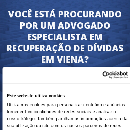
VOCÊ ESTÁ PROCURANDO
POR UM ADVOGADO
ESPECIALISTA EM
RECUPERAÇÃO DE DÍVIDAS
EM VIENA?
Nós garantiremos que você receberá
àquilo a que você tem direito rapidamente,
ou seja, o pagamento de suas faturas.
Este website utiliza cookies
Transfira o seu caso de cobrança de dívidas
hoje e nós começaremos imediatamente o
Utilizamos cookies para personalizar conteúdo e anúncios,
processo de recuperação de dívidas.
fornecer funcionalidades de redes sociais e analisar o
nosso tráfego. Também partilhamos informações acerca da
sua utilização do site com os nossos parceiros de redes