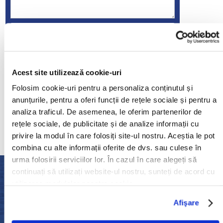
Da, sunt de acord cu
Conditiile de
Confidentialitate
Trimite
Acest site utilizează cookie-uri
Folosim cookie-uri pentru a personaliza conținutul și
Adresa de E-mail
anunțurile, pentru a oferi funcții de rețele sociale și pentru a
analiza traficul. De asemenea, le oferim partenerilor de
+40 316 300 840
rețele sociale, de publicitate și de analize informații cu
privire la modul în care folosiți site-ul nostru. Aceștia le pot
combina cu alte informații oferite de dvs. sau culese în
urma folosirii serviciilor lor. În cazul în care alegeți să
continuați să utilizați website-ul nostru, sunteți de acord cu
Ne mandrim cu calitatea
utilizarea modulelor noastre cookie.
serviciilor noastre
Afişare