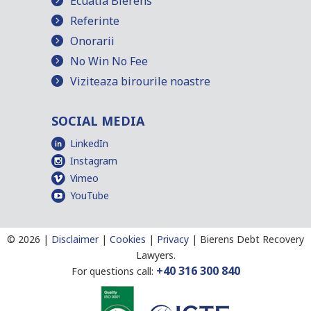
Ecuatia Bierens
Referinte
Onorarii
No Win No Fee
Viziteaza birourile noastre
SOCIAL MEDIA
LinkedIn
Instagram
Vimeo
YouTube
©
2026 |
Disclaimer
|
Cookies
|
Privacy
|
Bierens Debt Recovery
Lawyers.
+40 316 300 840
For questions call: