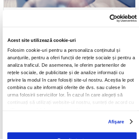
22-01-2019 | Bierens
TOP 10 SCUZE ALE DEBITORILOR
Acest site utilizează cookie-uri
Amenintari, refuzul platii precum si alte trucuri
folosite de debitori. Avocatii nostri se confrunta in
Folosim cookie-uri pentru a personaliza conținutul și
mod regulat cu creativitatea debitorilor in gasirea
anunțurile, pentru a oferi funcții de rețele sociale și pentru a
unor cai noi pentru a evita plata facturilor restante.
analiza traficul. De asemenea, le oferim partenerilor de
Cu toate ca unele pot fi considerate ca fiind
rețele sociale, de publicitate și de analize informații cu
amuzante, majoritatea sunt pur si simplu frustrante.
privire la modul în care folosiți site-ul nostru. Aceștia le pot
Va prezentam : Top 10 scuze.
combina cu alte informații oferite de dvs. sau culese în
urma folosirii serviciilor lor. În cazul în care alegeți să
Citeste mai mult
continuați să utilizați website-ul nostru, sunteți de acord cu
utilizarea modulelor noastre cookie.
Afişare