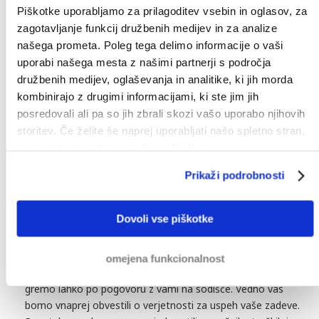
Piškotke uporabljamo za prilagoditev vsebin in oglasov, za
postregli z informacijami o možnosti za uspeh vaše zadeve. Prav
zagotavljanje funkcij družbenih medijev in za analize
tako vas bomo vnaprej obvestili o možnih stroških in nadaljevali
našega prometa. Poleg tega delimo informacije o vaši
le z vašim dovoljenjem.
uporabi našega mesta z našimi partnerji s področja
družbenih medijev, oglaševanja in analitike, ki jih morda
1. Izvensodna izterjava
kombinirajo z drugimi informacijami, ki ste jim jih
posredovali ali pa so jih zbrali skozi vašo uporabo njihovih
Načeloma izterjavo dolga vedno začnemo z izvensodno fazo.
storitev. Če želite še naprej uporabljati našo spletno stran,
Tu se poskušamo izogniti vključitvi sodišča, saj je to lahko
drago. Vašega dolžnika bomo kontaktirali in zahtevali plačilo.
se morate strinjati z uporabo piškotkov.
Če dolžnik ne bo plačal v določenem roku, lahko začnemo
Prikaži podrobnosti
pravne postopke, če se seveda vi s tem strinjate. Napoved
sodnih postopkov pogosto prepriča vašega dolžnika, da
poplača dolg.
Dovoli vse piškotke
2. Sodni postopek izterjave dolga
omejena funkcionalnost
Če vaš dolžnik noče plačati med izvensodnim postopkom,
gremo lahko po pogovoru z vami na sodišče. Vedno vas
bomo vnaprej obvestili o verjetnosti za uspeh vaše zadeve.