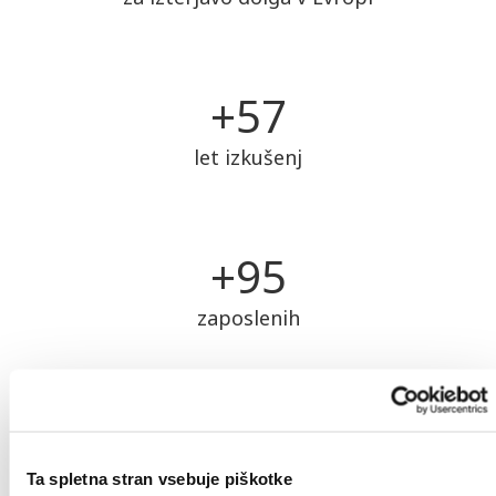
+
58
let izkušenj
+
97
zaposlenih
Sodni postopek izterjave dolga
Če vaš dolžnik noče plačati med izvensodnim postopkom, gremo
Ta spletna stran vsebuje piškotke
lahko po pogovoru z vami na sodišče. Vedno vam bomo vnaprej