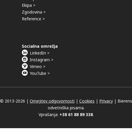
Ekipa >
Zgodovina >
Reference >
Socialna omrežja
LinkedIn >
Instagram >
Vimeo >
YouTube >
© 2013-
2026 |
Omejitev odgovornosti
|
Cookies
|
Privacy
|
Bierens
odvetniška pisarna.
Vprašanja:
+38 61 88 89 338
.