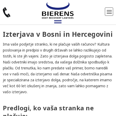
Izterjava v Bosni in Hercegovini
Ima vaše podjetje stranko, ki ne plačuje vaših računov? Kultura
poslovanja in predpisi v drugih državah se lahko razlikujejo od
tistih, ki ste jih vajeni. Zato je izterjava dolga pogosto zapletena.
Naši odvetniki imajo sredstva, da vašega dolžnika spodbudijo k
plačilu. Od trenutka, ko nam predate vaš primer, bomo naredili
vse v naši moči, da izterjamo vaš denar. Naša odvetniška pisarna
je specializirana za izterjavo dolga, področje, na katerem imamo
več kot 60 let izkušenj in znanja, zato vam lahko pomagamo z
vašo izterjavo.
Predlogi, ko vaša stranka ne
plačuje: