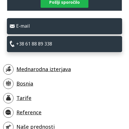
Pošlji sporočilo
E-mail
+38 61 88 89 338
Mednarodna izterjava
Bosnia
Tarife
Reference
Naše prednosti