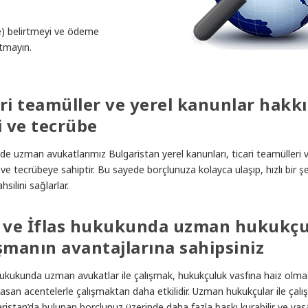
de) belirtmeyi ve ödeme
utmayın.
ari teamüller ve yerel kanunlar hakk
i ve tecrübe
de uzman avukatlarımız Bulgaristan yerel kanunları, ticari teamülleri ve
 ve tecrübeye sahiptir. Bu sayede borçlunuza kolayca ulaşıp, hızlı bir şe
hsilini sağlarlar.
a ve İflas hukukunda uzman hukukçu
şmanın avantajlarına sahipsiniz
 hukukunda uzman avukatlar ile çalışmak, hukukçuluk vasfına haiz olm
ğrasan acentelerle çalışmaktan daha etkilidir. Uzman hukukçular ile çalış
ristan’da bulunan borçlunuz üzerinde daha fazla baskı kurabilir ve yas