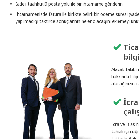
İadeli taahhütlü posta yolu ile bir ihtarname gönderin.
İhtarnamenizde fatura ile birlikte belirli bir ödeme süresi (va
yapılmadığı taktirde sonuçlarının neler olacağını eklemeyi un
Tic
bilg
Alacak takibin
hakkında bilgi
alacağınızın ta
İcr
çalı
İcra ve İflas
tahsili için u
taktirde Bulga