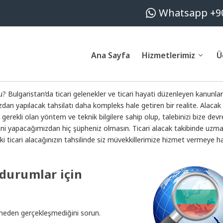
Whatsapp +90
Ana Sayfa
Hizmetlerimiz
Ü
Bulgaristan’da ticari gelenekler ve ticari hayati düzenleyen kanunlar s
dan yapılacak tahsilatı daha kompleks hale getiren bir realite. Alacak 
erekli olan yöntem ve teknik bilgilere sahip olup, talebinizi bize devre
yisini yapacağımızdan hiç şüpheniz olmasın. Ticari alacak takibinde uzm
aki ticari alacağınızın tahsilinde siz müvekkillerimize hizmet vermeye ha
durumlar için
eden gerçekleşmediğini sorun.