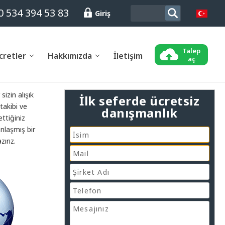
 534 394 53 83
Giriş
Talep
cretler
Hakkımızda
İletişim
aç
izin alışık
İlk seferde ücretsiz
takibi ve
danışmanlık
ttiğiniz
anlaşmış bir
zırız.