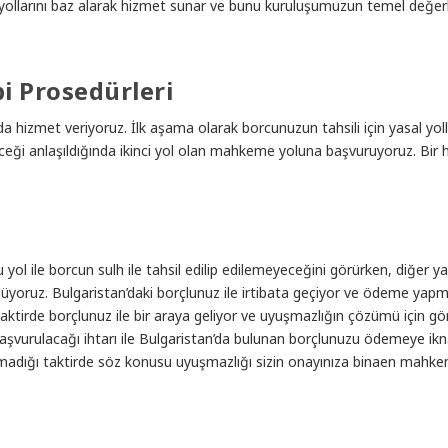
at yollarını baz alarak hizmet sunar ve bunu kuruluşumuzun temel değerl
i Prosedürleri
da hizmet veriyoruz. İlk aşama olarak borcunuzun tahsili için yasal yol
ceği anlaşıldığında ikinci yol olan mahkeme yoluna başvuruyoruz. Bir
u yol ile borcun sulh ile tahsil edilip edilemeyeceğini görürken, diğer 
ruz. Bulgaristan’daki borçlunuz ile irtibata geçiyor ve ödeme yapm
 taktirde borçlunuz ile bir araya geliyor ve uyuşmazlığın çözümü için 
şvurulacağı ihtarı ile Bulgaristan’da bulunan borçlunuzu ödemeye ik
dığı taktirde söz konusu uyuşmazlığı sizin onayınıza binaen mahk