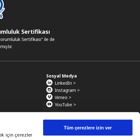
mluluk Sertifikası
umluluk Sertifikası” ile de
mıştır.
Sosyal Medya
LinkedIn >
Instagram >
Vimeo >
YouTube >
Tüm çerezlere izin ver
ek için çerezler