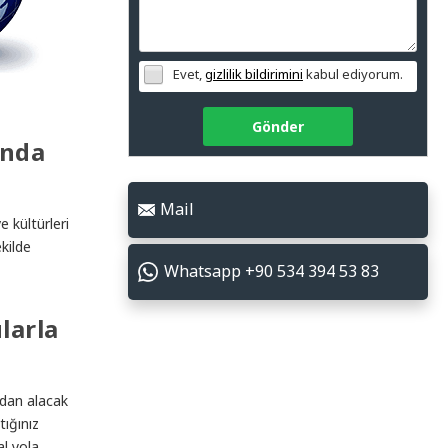
Evet,
gizlilik bildirimini
kabul ediyorum.
Gönder
ında
Mail
 kültürleri
kilde
Whatsapp +90 534 394 53 83
larla
adan alacak
tığınız
al yola