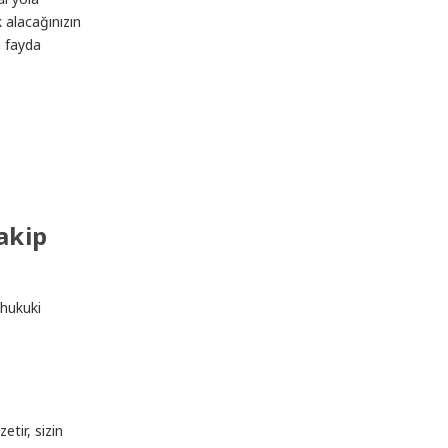
 alacağınızın
n fayda
akip
 hukuki
etir, sizin