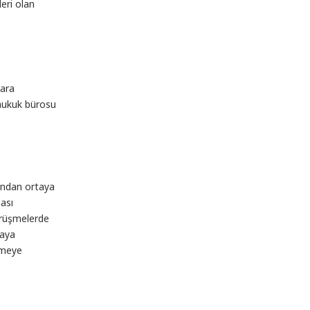
eri olan
lara
 hukuk bürosu
yandan ortaya
ası
görüşmelerde
naya
emeye