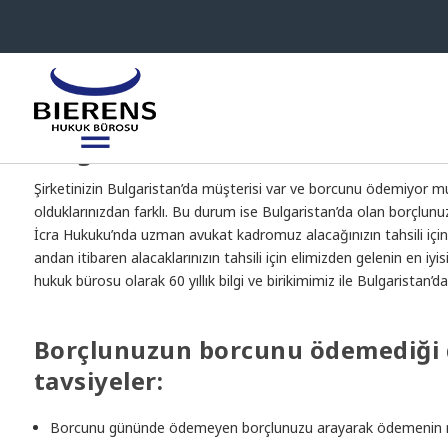
Bulgaristan’da Alacak Takibi
Şirketinizin Bulgaristan’da müşterisi var ve borcunu ödemiyor mu? 
olduklarınızdan farklı. Bu durum ise Bulgaristan’da olan borçlunuz
İcra Hukuku’nda uzman avukat kadromuz alacağınızın tahsili için g
andan itibaren alacaklarınızın tahsili için elimizden gelenin en i
hukuk bürosu olarak 60 yıllık bilgi ve birikimimiz ile Bulgaristan’d
Borçlunuzun borcunu ödemediği 
tavsiyeler:
Borcunu gününde ödemeyen borçlunuzu arayarak ödemenin n