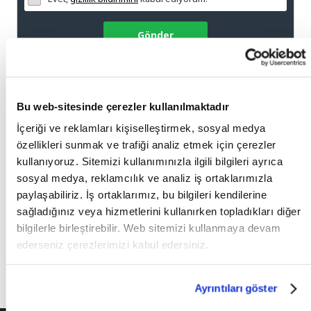
Gönder
Mail
Bu web-sitesinde çerezler kullanılmaktadır
İçeriği ve reklamları kişiselleştirmek, sosyal medya
Whatsapp +90 534 394 53 83
özellikleri sunmak ve trafiği analiz etmek için çerezler
kullanıyoruz. Sitemizi kullanımınızla ilgili bilgileri ayrıca
sosyal medya, reklamcılık ve analiz iş ortaklarımızla
Uluslararası Alacak Takibi
paylaşabiliriz. İş ortaklarımız, bu bilgileri kendilerine
sağladığınız veya hizmetlerini kullanırken topladıkları diğer
bilgilerle birleştirebilir. Web sitemizi kullanmaya devam
Türkiye’de Alacak Takibi
ederseniz çerezlerimizi kabul edersiniz.
Kredi Risk Yönetim Danışmanlığı
Ayrıntıları göster