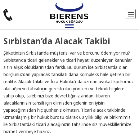
Sırbistan’da Alacak Takibi
Şirketinizin Sırbistan’da müşterisi var ve borcunu ödemiyor mu?
Sırbistan’da ticari gelenekler ve ticari hayati düzenleyen kanunlar
sizin alışık olduklarınızdan farklı. Bu durum ise Sırbistan’da olan
borçlunuzdan yapılacak tahsilatı daha kompleks hale getiren bir
realite. Alacak takibi ve İcra Hukuku’nda uzman avukat kadromuz
alacağınızın tahsili için gerekli olan yöntem ve teknik bilgilere
sahip olup, talebinizi bize devrettiğiniz andan itibaren
alacaklarınızın tahsili için elimizden gelenin en iyisini
yapacağımızdan hiç şüpheniz olmasın. Ticari alacak takibinde
uzmanlaşmış bir hukuk bürosu olarak 60 yıllık bilgi ve birikimimiz
ile Sırbistan’daki ticari alacağınızın tahsilinde siz müvekkillerimize
hizmet vermeye hazırız.