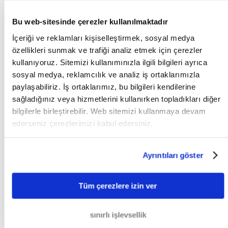
1. Yasal Yola Başvurmaksızın
Bu web-sitesinde çerezler kullanılmaktadır
Prensip olarak tüm alacak takiplerine bu yol ile başlıyoruz. Bu
İçeriği ve reklamları kişiselleştirmek, sosyal medya
yol ile borcun sulh ile tahsil edilip edilemeyeceğini görürken,
özellikleri sunmak ve trafiği analiz etmek için çerezler
diğer yandan ortaya çıkacak muhtemel mahkeme
kullanıyoruz. Sitemizi kullanımınızla ilgili bilgileri ayrıca
masraflarını önleme amacı güdüyoruz. Sırbistan’daki
sosyal medya, reklamcılık ve analiz iş ortaklarımızla
borçlunuz ile irtibata geçiyor ve ödeme yapması gerektiğini
paylaşabiliriz. İş ortaklarımız, bu bilgileri kendilerine
kendisine bildiriyoruz. Özel durumlarda gerektiği taktirde
sağladığınız veya hizmetlerini kullanırken topladıkları diğer
borçlunuz ile bir araya geliyor ve uyuşmazlığın çözümü için
bilgilerle birleştirebilir. Web sitemizi kullanmaya devam
görüşmelerde bulunuyoruz. Borçlunuza yapacak olduğumuz
ederseniz çerezlerimizi kabul edersiniz.
yasal yollara başvurulacağı ihtarı ile Sırbistan’da bulunan
borçlunuzu ödemeye iknaya çalışıyoruz. Buna rağmen
borçlunuz ödeme yapmaya yanaşmadığı taktirde söz konusu
Ayrıntıları göster
uyuşmazlığı sizin onayınıza binaen mahkemeye taşıyoruz.
2. Yasal Yollara Başvurulması
Tüm çerezlere izin ver
Şayet Sırbistan’daki borçlunuzun ilk aşamadaki tüm
sınırlı işlevsellik
çabalarımıza rağmen ödemeye hala yanaşmaması