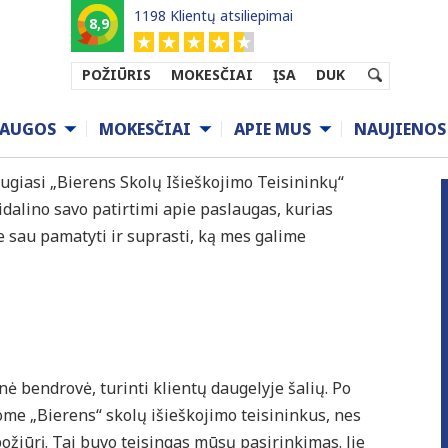
1198 Klientų atsiliepimai
8,9
POŽIŪRIS
MOKESČIAI
ĮSA
DUK
LAUGOS
MOKESČIAI
APIE MUS
NAUJIENOS
augiasi „Bierens Skolų Išieškojimo Teisininkų“
dalino savo patirtimi apie paslaugas, kurias
te sau pamatyti ir suprasti, ką mes galime
ė bendrovė, turinti klientų daugelyje šalių. Po
me „Bierens“ skolų išieškojimo teisininkus, nes
 požiūrį. Tai buvo teisingas mūsų pasirinkimas. Jie