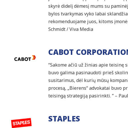
skyrė didelį dėmesį mums su paminėji
bylos tvarkymas vyko labai sklandžiai
rekomenduojame juos, kitoms įmonėms,
Schmidt / Viva Media
CABOT CORPORATIO
“Sakome ačiū už žinias apie teisinę s
buvo galima pasinaudoti prieš skolini
susitarimus, dėl kurių mūsų kompanij
procesą, „Bierens“ advokatai buvo pr
teisingą strategiją pasirinkti. ” – P
STAPLES