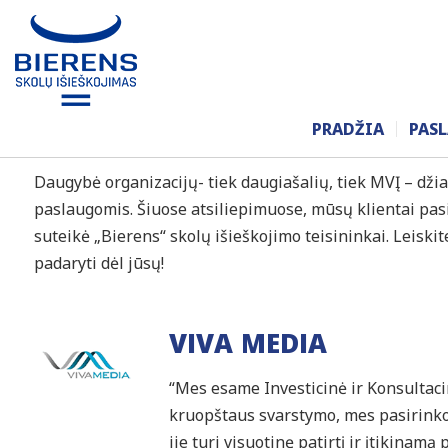
ATSILIEPIMAI
PRADŽIA
PAS
Daugybė organizacijų- tiek daugiašalių, tiek MVĮ – dži
paslaugomis. Šiuose atsiliepimuose, mūsų klientai pasi
suteikė „Bierens“ skolų išieškojimo teisininkai. Leiski
padaryti dėl jūsų!
VIVA MEDIA
“Mes esame Investicinė ir Konsultacin
kruopštaus svarstymo, mes pasirinko
jie turi visuotinę patirtį ir įtikinamą