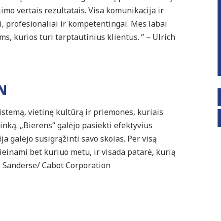
mo vertais rezultatais. Visa komunikacija ir
, profesionaliai ir kompetentingai. Mes labai
 kurios turi tarptautinius klientus. ” – Ulrich
N
istemą, vietinę kultūrą ir priemones, kuriais
nką. „Bierens“ galėjo pasiekti efektyvius
a galėjo susigrąžinti savo skolas. Per visą
ieinami bet kuriuo metu, ir visada patarė, kurią
aul Sanderse/ Cabot Corporation