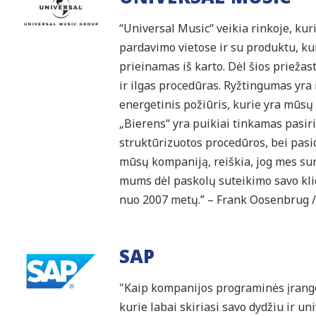
“Universal Music“ veikia rinkoje, kur
pardavimo vietose ir su produktu, kuri
prieinamas iš karto. Dėl šios priežast
ir ilgas procedūras. Ryžtingumas yra i
energetinis požiūris, kurie yra mūsų
„Bierens“ yra puikiai tinkamas pasir
struktūrizuotos procedūros, bei pasid
mūsų kompaniją, reiškia, jog mes su
mums dėl paskolų suteikimo savo k
nuo 2007 metų.” – Frank Oosenbrug /
SAP
"Kaip kompanijos programinės įrangos
kurie labai skiriasi savo dydžiu ir u