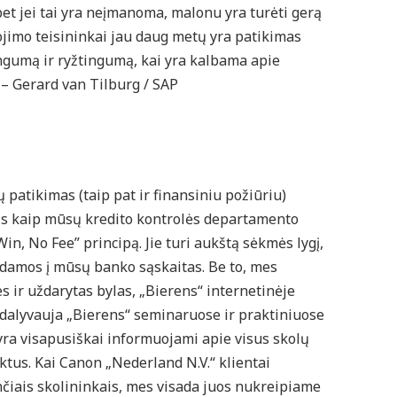
bet jei tai yra neįmanoma, malonu yra turėti gerą
ojimo teisininkai jau daug metų yra patikimas
ingumą ir ryžtingumą, kai yra kalbama apie
" – Gerard van Tilburg / SAP
patikimas (taip pat ir finansiniu požiūriu)
tis kaip mūsų kredito kontrolės departamento
n, No Fee” principą. Jie turi aukštą sėkmės lygį,
odamos į mūsų banko sąskaitas. Be to, mes
s ir uždarytas bylas, „Bierens“ internetinėje
 dalyvauja „Bierens“ seminaruose ir praktiniuose
a visapusiškai informuojami apie visus skolų
ektus. Kai Canon „Nederland N.V.“ klientai
čiais skolininkais, mes visada juos nukreipiame