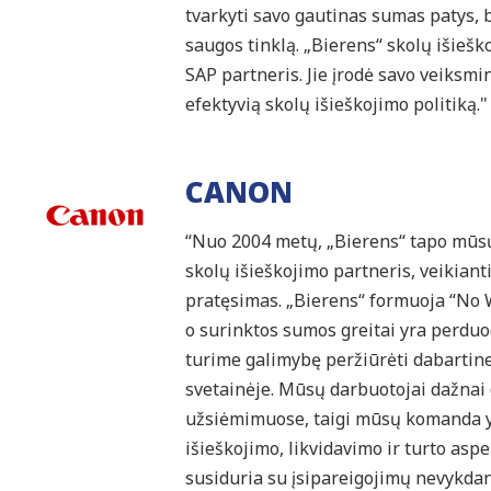
tvarkyti savo gautinas sumas patys, 
saugos tinklą. „Bierens“ skolų išiešk
SAP partneris. Jie įrodė savo veiksm
efektyvią skolų išieškojimo politiką.
CANON
“Nuo 2004 metų, „Bierens“ tapo mūsų 
skolų išieškojimo partneris, veikian
pratęsimas. „Bierens“ formuoja “No Wi
o surinktos sumos greitai yra perdu
turime galimybę peržiūrėti dabartine
svetainėje. Mūsų darbuotojai dažnai
užsiėmimuose, taigi mūsų komanda yr
išieškojimo, likvidavimo ir turto asp
susiduria su įsipareigojimų nevykdan