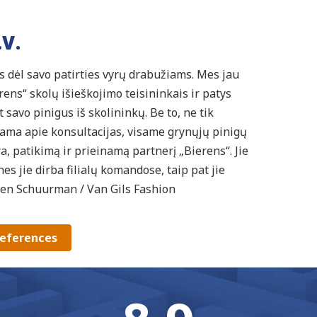
V.
 dėl savo patirties vyrų drabužiams. Mes jau
ns“ skolų išieškojimo teisininkais ir patys
 savo pinigus iš skolininkų. Be to, ne tik
albama apie konsultacijas, visame grynųjų pinigų
 patikimą ir prieinamą partnerį „Bierens“. Jie
s jie dirba filialų komandose, taip pat jie
rjen Schuurman / Van Gils Fashion
eferences