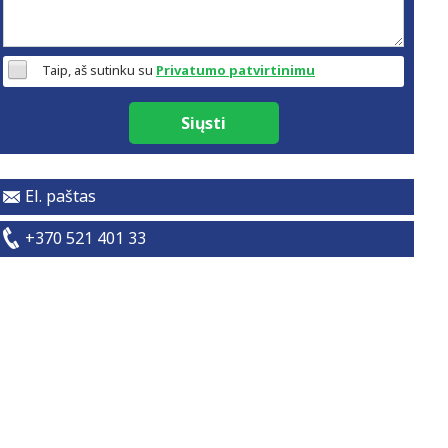
Taip, aš sutinku su
Privatumo patvirtinimu
Siųsti
El. paštas
+370 521 401 33