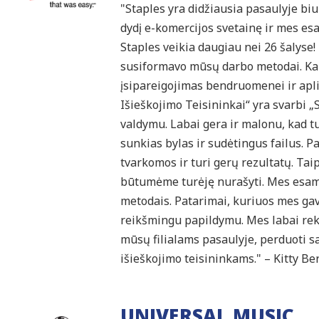
"Staples yra didžiausia pasaulyje b
dydį e-komercijos svetainę ir mes es
Staples veikia daugiau nei 26 šalyse
susiformavo mūsų darbo metodai. Ka
įsipareigojimas bendruomenei ir apli
Išieškojimo Teisininkai“ yra svarbi „
valdymu. Labai gera ir malonu, kad t
sunkias bylas ir sudėtingus failus. Pa
tvarkomos ir turi gerų rezultatų. Tai
būtumėme turėję nurašyti. Mes esame
metodais. Patarimai, kuriuos mes ga
reikšmingu papildymu. Mes labai re
mūsų filialams pasaulyje, perduoti sa
išieškojimo teisininkams." – Kitty Be
UNIVERSAL MUSIC