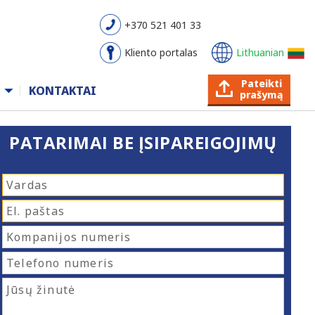
+370 521 401 33
Kliento portalas
Lithuanian
Pateikti
KONTAKTAI
prašymą
PATARIMAI BE ĮSIPAREIGOJIMŲ