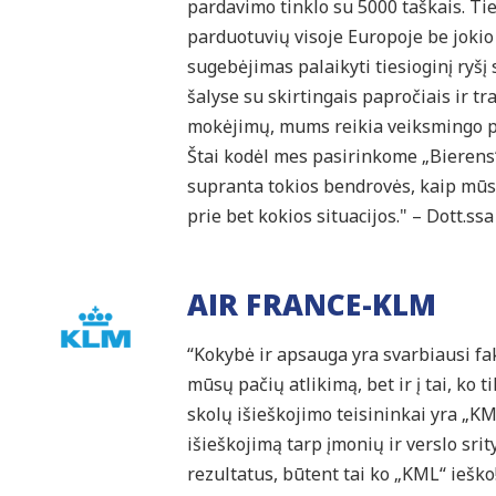
pardavimo tinklo su 5000 taškais. Tie
parduotuvių visoje Europoje be jokio 
sugebėjimas palaikyti tiesioginį ryšį s
šalyse su skirtingais papročiais ir t
mokėjimų, mums reikia veiksmingo pa
Štai kodėl mes pasirinkome „Bierens“
supranta tokios bendrovės, kaip mūsų,
prie bet kokios situacijos." – Dott.ss
AIR FRANCE-KLM
“Kokybė ir apsauga yra svarbiausi fak
mūsų pačių atlikimą, bet ir į tai, ko 
skolų išieškojimo teisininkai yra „KML
išieškojimą tarp įmonių ir verslo srity
rezultatus, būtent tai ko „KML“ ieško