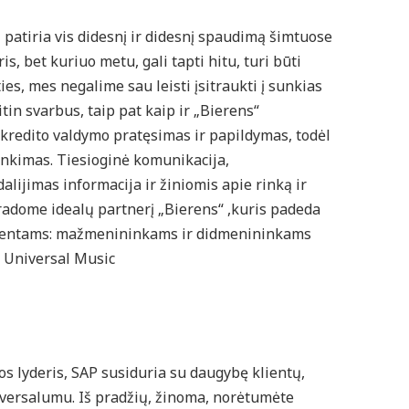
i patiria vis didesnį ir didesnį spaudimą šimtuose
s, bet kuriuo metu, gali tapti hitu, turi būti
ies, mes negalime sau leisti įsitraukti į sunkias
tin svarbus, taip pat kaip ir „Bierens“
 kredito valdymo pratęsimas ir papildymas, todėl
inkimas. Tiesioginė komunikacija,
alijimas informacija ir žiniomis apie rinką ir
radome idealų partnerį „Bierens“ ,kuris padeda
lientams: mažmenininkams ir didmenininkams
 Universal Music
 lyderis, SAP susiduria su daugybę klientų,
niversalumu. Iš pradžių, žinoma, norėtumėte