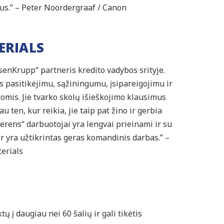
tus.” – Peter Noordergraaf / Canon
ERIALS
enKrupp“ partneris kredito vadybos srityje.
s pasitikėjimu, sąžiningumu, įsipareigojimu ir
mis. Jie tvarko skolų išieškojimo klausimus
au ten, kur reikia, jie taip pat žino ir gerbia
erens“ darbuotojai yra lengvai prieinami ir su
p ir yra užtikrintas geras komandinis darbas.” –
erials
 į daugiau nei 60 šalių ir gali tikėtis