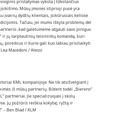
sioginis pristatymas vyksta į tūkstančius
įsikišimo. Mūsų įmonės stiprioji pusė yra
u įvairių dydžių klientais, įsikūrusiais keliose
radicijomis. Tačiau, jei mums iškyla problemų dėl
rtnerio ,kad galėtumėme atgauti savo pinigus.
 ir jų tarptautinių teisininkų komandą, kuri
 poreikius ir kurie gali kuo labiau prisitaikyti
a Lea Macedoni / Alessi
toriai KML kompanijoje. Ne tik atsižvelgiant į
tikimės iš mūsų partnerių. Būtent todėl „Bierens“
“ partneriai. Jie specializuojasi į skolų
se. Jų požiūris reiškia kokybę, ryžtą ir
!” – Ben Blad / KLM