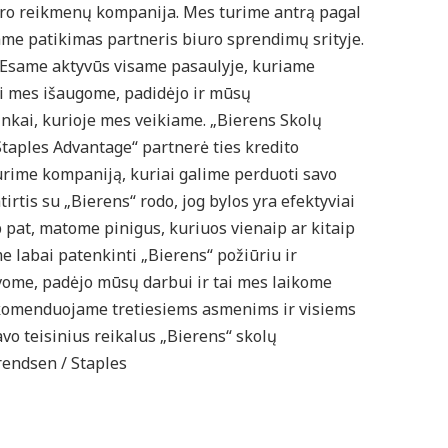
iuro reikmenų kompanija. Mes turime antrą pagal
ame patikimas partneris biuro sprendimų srityje.
! Esame aktyvūs visame pasaulyje, kuriame
i mes išaugome, padidėjo ir mūsų
nkai, kurioje mes veikiame. „Bierens Skolų
Staples Advantage“ partnerė ties kredito
urime kompaniją, kuriai galime perduoti savo
tirtis su „Bierens“ rodo, jog bylos yra efektyviai
p pat, matome pinigus, kuriuos vienaip ar kitaip
 labai patenkinti „Bierens“ požiūriu ir
vome, padėjo mūsų darbui ir tai mes laikome
komenduojame tretiesiems asmenims ir visiems
vo teisinius reikalus „Bierens“ skolų
rendsen / Staples