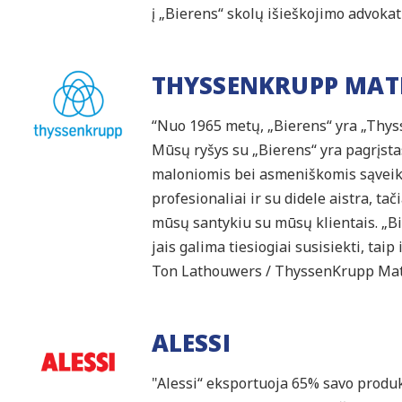
į „Bierens“ skolų išieškojimo advoka
THYSSENKRUPP MAT
“Nuo 1965 metų, „Bierens“ yra „Thyss
Mūsų ryšys su „Bierens“ yra pagrįsta
maloniomis bei asmeniškomis sąveiko
profesionaliai ir su didele aistra, tači
mūsų santykiu su mūsų klientais. „Bi
jais galima tiesiogiai susisiekti, tai
Ton Lathouwers / ThyssenKrupp Mat
ALESSI
"Alessi“ eksportuoja 65% savo produktų