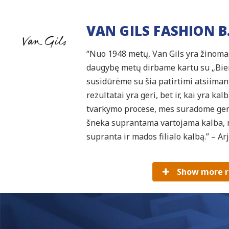
VAN GILS FASHION B.
“Nuo 1948 metų, Van Gils yra žinomas
daugybę metų dirbame kartu su „Biere
susidūrėme su šia patirtimi atsiimant
rezultatai yra geri, bet ir, kai yra k
tvarkymo procese, mes suradome gera,
šneka suprantama vartojama kalba, ne
supranta ir mados filialo kalbą.” – A
Show more r