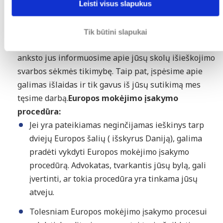
Leisti visus slapukus
Jei jūsų debitorius iš Velso atsisakys sumokėti per
paskirtą ikiteisminį laikotarpį, po diskusijų su jumis,
Tik būtini slapukai
mes galime kreiptis į tos šalies teismą. Mes visada iš
anksto jus informuosime apie jūsų skolų išieškojimo
svarbos sėkmės tikimybę. Taip pat, įspėsime apie
galimas išlaidas ir tik gavus iš jūsų sutikimą mes
tęsime darbą.
Europos mokėjimo įsakymo
procedūra:
Jei yra pateikiamas neginčijamas ieškinys tarp
dviejų Europos šalių ( išskyrus Daniją), galima
pradėti vykdyti Europos mokėjimo įsakymo
procedūrą. Advokatas, tvarkantis jūsų bylą, gali
įvertinti, ar tokia procedūra yra tinkama jūsų
atveju.
Tolesniam Europos mokėjimo įsakymo procesui