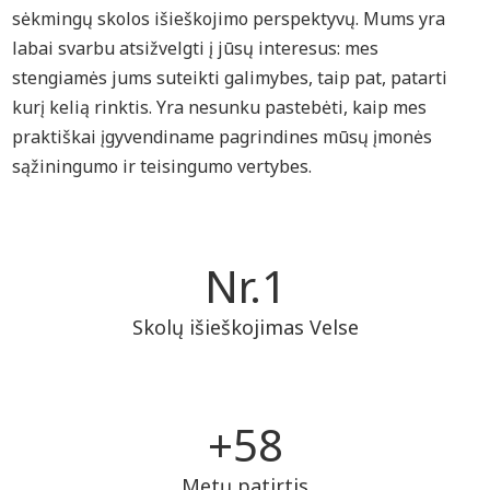
sėkmingų skolos išieškojimo perspektyvų. Mums yra
labai svarbu atsižvelgti į jūsų interesus: mes
stengiamės jums suteikti galimybes, taip pat, patarti
kurį kelią rinktis. Yra nesunku pastebėti, kaip mes
praktiškai įgyvendiname pagrindines mūsų įmonės
sąžiningumo ir teisingumo vertybes.
Nr.
1
Skolų išieškojimas Velse
+
59
Metų patirtis