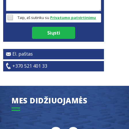
Taip, aš sutinku su
Privatumo patvirtinimu
Siųsti
El. paštas
+370 521 401 33
MES DIDŽIUOJAMĖS