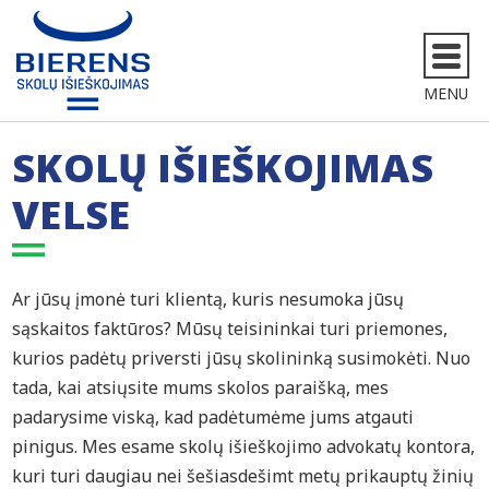
MENU
SKOLŲ IŠIEŠKOJIMAS
VELSE
Ar jūsų įmonė turi klientą, kuris nesumoka jūsų
sąskaitos faktūros? Mūsų teisininkai turi priemones,
kurios padėtų priversti jūsų skolininką susimokėti. Nuo
tada, kai atsiųsite mums skolos paraišką, mes
padarysime viską, kad padėtumėme jums atgauti
pinigus. Mes esame skolų išieškojimo advokatų kontora,
kuri turi daugiau nei šešiasdešimt metų prikauptų žinių