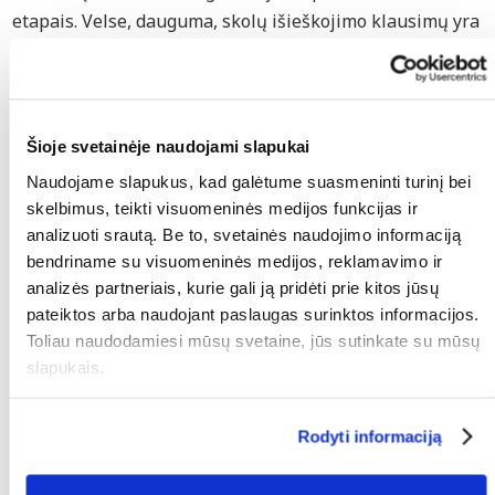
etapais. Velse, dauguma, skolų išieškojimo klausimų yra
sprendžiami ikiteismine tvarka, be teismo intervencijos.
1. Ikiteisminis skolų išieškojimas
Šioje svetainėje naudojami slapukai
Iš esmės, mes visada pradedame skolų išieškojimo
Naudojame slapukus, kad galėtume suasmeninti turinį bei
procesą ikiteisminiu principu. Šiame etape
skelbimus, teikti visuomeninės medijos funkcijas ir
stengiamės užkirsti kelią teismo įsikišimui, nes tai
analizuoti srautą. Be to, svetainės naudojimo informaciją
gali atsieiti brangiai ir užtrukti ilgai. Mes
bendriname su visuomeninės medijos, reklamavimo ir
susisieksime su skolininku Velse ir pareikalausime
analizės partneriais, kurie gali ją pridėti prie kitos jūsų
susimokėti. Tam tikrais atvejais, mes susitiksime su
pateiktos arba naudojant paslaugas surinktos informacijos.
Toliau naudodamiesi mūsų svetaine, jūs sutinkate su mūsų
jūsų debitoriumi. Jei skolininkas nesusimoka per
slapukais.
nustatytą laikotarpį, mes galime pradėti teismo
procesą pagal jūsų nurodymus. Teismo proceso
paskelbimas, dažnai įtikina klientą susimokėti.
Rodyti informaciją
2. Teisminis skolų išieškojimas