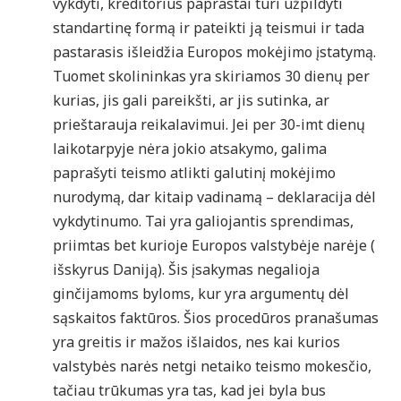
vykdyti, kreditorius paprastai turi užpildyti
standartinę formą ir pateikti ją teismui ir tada
pastarasis išleidžia Europos mokėjimo įstatymą.
Tuomet skolininkas yra skiriamos 30 dienų per
kurias, jis gali pareikšti, ar jis sutinka, ar
prieštarauja reikalavimui. Jei per 30-imt dienų
laikotarpyje nėra jokio atsakymo, galima
paprašyti teismo atlikti galutinį mokėjimo
nurodymą, dar kitaip vadinamą – deklaracija dėl
vykdytinumo. Tai yra galiojantis sprendimas,
priimtas bet kurioje Europos valstybėje narėje (
išskyrus Daniją). Šis įsakymas negalioja
ginčijamoms byloms, kur yra argumentų dėl
sąskaitos faktūros. Šios procedūros pranašumas
yra greitis ir mažos išlaidos, nes kai kurios
valstybės narės netgi netaiko teismo mokesčio,
tačiau trūkumas yra tas, kad jei byla bus