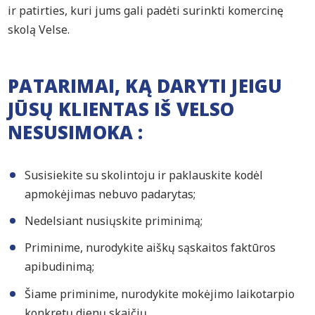
ir patirties, kuri jums gali padėti surinkti komercinę
skolą Velse.
PATARIMAI, KĄ DARYTI JEIGU
JŪSŲ KLIENTAS IŠ VELSO
NESUSIMOKA :
Susisiekite su skolintoju ir paklauskite kodėl
apmokėjimas nebuvo padarytas;
Nedelsiant nusiųskite priminimą;
Priminime, nurodykite aiškų sąskaitos faktūros
apibudinimą;
Šiame priminime, nurodykite mokėjimo laikotarpio
konkretų dienų skaičių.