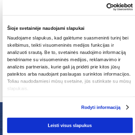
Šioje svetainėje naudojami slapukai
Taip, aš sutinku su
Privatumo patvirtinimu
Naudojame slapukus, kad galėtume suasmeninti turinį bei
skelbimus, teikti visuomeninės medijos funkcijas ir
Siųsti
analizuoti srautą. Be to, svetainės naudojimo informaciją
bendriname su visuomeninės medijos, reklamavimo ir
analizės partneriais, kurie gali ją pridėti prie kitos jūsų
El. paštas
pateiktos arba naudojant paslaugas surinktos informacijos.
+370 521 401 33
Toliau naudodamiesi mūsų svetaine, jūs sutinkate su mūsų
slapukais.
Rodyti informaciją
MES DIDŽIUOJAMĖS
Leisti visus slapukus