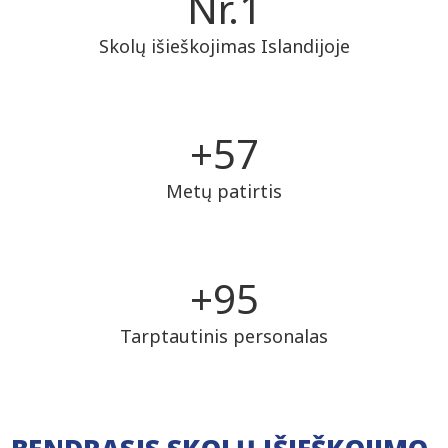
Nr.
1
Skolų išieškojimas Islandijoje
+
59
Metų patirtis
+
98
Tarptautinis personalas