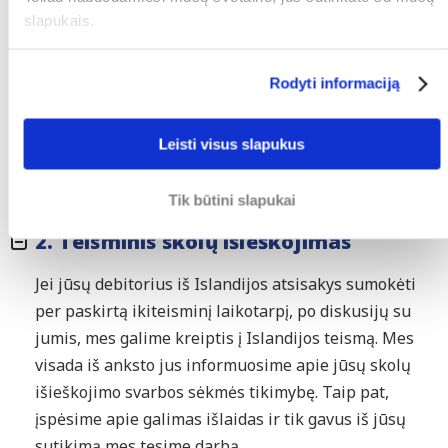
gali atsieiti brangiai ir užtrukti ilgai. Mes
slapukais.
susisieksime su skolininku Islandijoje ir
pareikalausime susimokėti. Tam tikrais atvejais mes
Rodyti informaciją
susitiksime su jūsų islandu debitoriumi. Jei
skolininkas nesusimoka per nustatytą laikotarpį,
mes galime pradėti teismo procesą pagal jūsų
Leisti visus slapukus
nurodymus. Teismo proceso paskelbimas, dažnai
įtikina klientą susimokėti.
Tik būtini slapukai
2. Teisminis skolų išieškojimas
Jei jūsų debitorius iš Islandijos atsisakys sumokėti
per paskirtą ikiteisminį laikotarpį, po diskusijų su
jumis, mes galime kreiptis į Islandijos teismą. Mes
visada iš anksto jus informuosime apie jūsų skolų
išieškojimo svarbos sėkmės tikimybę. Taip pat,
įspėsime apie galimas išlaidas ir tik gavus iš jūsų
sutikimą mes tęsime darbą.