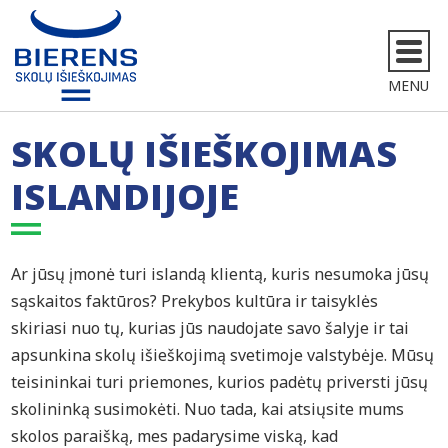
MENU
SKOLŲ IŠIEŠKOJIMAS
ISLANDIJOJE
Ar jūsų įmonė turi islandą klientą, kuris nesumoka jūsų
sąskaitos faktūros? Prekybos kultūra ir taisyklės
skiriasi nuo tų, kurias jūs naudojate savo šalyje ir tai
apsunkina skolų išieškojimą svetimoje valstybėje. Mūsų
teisininkai turi priemones, kurios padėtų priversti jūsų
skolininką susimokėti. Nuo tada, kai atsiųsite mums
skolos paraišką, mes padarysime viską, kad