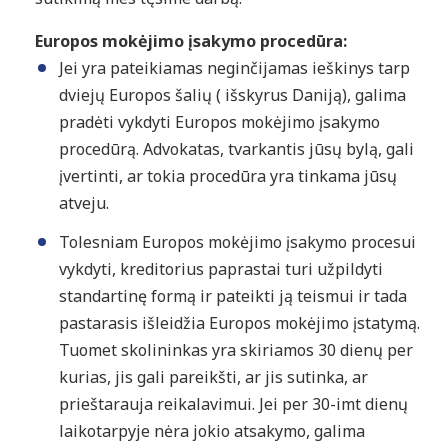
Europos mokėjimo įsakymo procedūra:
Jei yra pateikiamas neginčijamas ieškinys tarp
dviejų Europos šalių ( išskyrus Daniją), galima
pradėti vykdyti Europos mokėjimo įsakymo
procedūrą. Advokatas, tvarkantis jūsų bylą, gali
įvertinti, ar tokia procedūra yra tinkama jūsų
atveju.
Tolesniam Europos mokėjimo įsakymo procesui
vykdyti, kreditorius paprastai turi užpildyti
standartinę formą ir pateikti ją teismui ir tada
pastarasis išleidžia Europos mokėjimo įstatymą.
Tuomet skolininkas yra skiriamos 30 dienų per
kurias, jis gali pareikšti, ar jis sutinka, ar
prieštarauja reikalavimui. Jei per 30-imt dienų
laikotarpyje nėra jokio atsakymo, galima