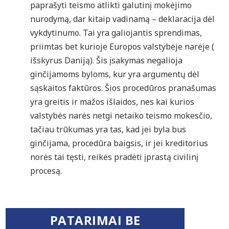
paprašyti teismo atlikti galutinį mokėjimo
nurodymą, dar kitaip vadinamą – deklaracija dėl
vykdytinumo. Tai yra galiojantis sprendimas,
priimtas bet kurioje Europos valstybėje narėje (
išskyrus Daniją). Šis įsakymas negalioja
ginčijamoms byloms, kur yra argumentų dėl
sąskaitos faktūros. Šios procedūros pranašumas
yra greitis ir mažos išlaidos, nes kai kurios
valstybės narės netgi netaiko teismo mokesčio,
tačiau trūkumas yra tas, kad jei byla bus
ginčijama, procedūra baigsis, ir jei kreditorius
norės tai tęsti, reikės pradėti įprastą civilinį
procesą.
PATARIMAI BE