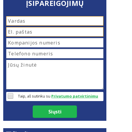
ĮSIPAREIGOJIMŲ
Taip, aš sutinku su
Privatumo patvirtinimu
Siųsti