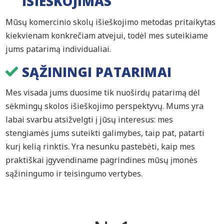
IŠIEŠKOJIMAS
Mūsų komercinio skolų išieškojimo metodas pritaikytas
kiekvienam konkrečiam atvejui, todėl mes suteikiame
jums patarimą individualiai.
SĄŽININGI PATARIMAI
Mes visada jums duosime tik nuoširdų patarimą dėl
sėkmingų skolos išieškojimo perspektyvų. Mums yra
labai svarbu atsižvelgti į jūsų interesus: mes
stengiamės jums suteikti galimybes, taip pat, patarti
kurį kelią rinktis. Yra nesunku pastebėti, kaip mes
praktiškai įgyvendiname pagrindines mūsų įmonės
sąžiningumo ir teisingumo vertybes.