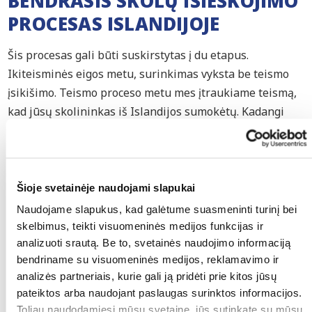
BENDRASIS SKOLŲ IŠIEŠKOJIMO
PROCESAS ISLANDIJOJE
Šis procesas gali būti suskirstytas į du etapus.
Ikiteisminės eigos metu, surinkimas vyksta be teismo
įsikišimo. Teismo proceso metu mes įtraukiame teismą,
kad jūsų skolininkas iš Islandijos sumokėtų. Kadangi
mes esame advokatų kontora, mes galime jums padėti
abiem etapais. Islandijoje dauguma skolų išieškojimo
klausimų yra sprendžiami ikiteismine tvarka, be teismo
intervencijos.
Šioje svetainėje naudojami slapukai
Naudojame slapukus, kad galėtume suasmeninti turinį bei
skelbimus, teikti visuomeninės medijos funkcijas ir
1. Ikiteisminis skolų išieškojimas
analizuoti srautą. Be to, svetainės naudojimo informaciją
Iš esmės, mes visada pradedame skolų išieškojimo
bendriname su visuomeninės medijos, reklamavimo ir
analizės partneriais, kurie gali ją pridėti prie kitos jūsų
procesą ikiteisminiu principu. Šiame etape
pateiktos arba naudojant paslaugas surinktos informacijos.
stengiamės užkirsti kelią teismo įsikišimui, nes tai
Toliau naudodamiesi mūsų svetaine, jūs sutinkate su mūsų