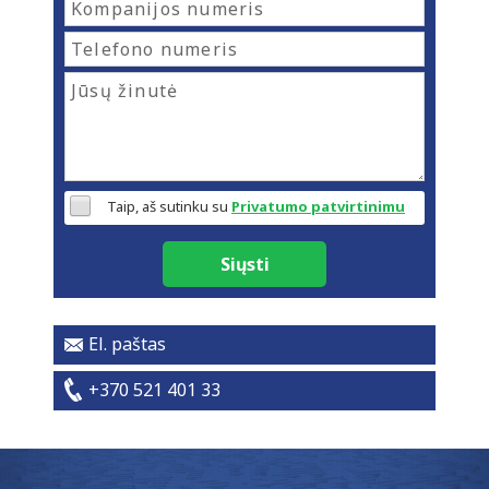
Taip, aš sutinku su
Privatumo patvirtinimu
Siųsti
El. paštas
+370 521 401 33