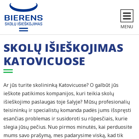
MENU
SKOLŲ IŠIEŠKOJIMAS
KATOVICUOSE
Ar jūs turite skolininką Katovicuose? O galbūt jūs
ieškote patikimos kompanijos, kuri teikia skolų
išieškojimo paslaugas toje šalyje? Mūsų profesionalių
teisininkų ir specialistų komanda padės jums išspręsti
esančias problemas ir susidoroti su rūpesčiais, kurie
slegia jūsų pečius. Nuo pirmos minutės, kai perduosite
mums savo prašymą, mes padarysime viską, kad tik