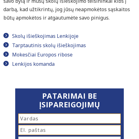
savo bylą ir mūsų skolų išieškojimo teisininkai kibs į
darbą, kad užtikrintų, jog jūsų neapmokėtos sąskaitos
būtų apmokėtos ir atgautumėte savo pinigus.
Skolų išieškojimas Lenkijoje
Tarptautinis skolų išieškojimas
Mokesčiai Europos ribose
Lenkijos komanda
PATARIMAI BE
ĮSIPAREIGOJIMŲ