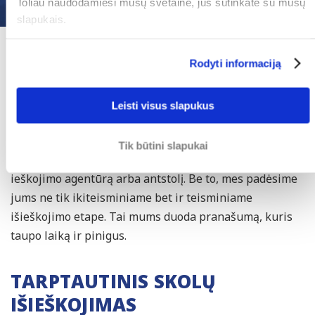
Toliau naudodamiesi mūsų svetaine, jūs sutinkate su mūsų
slapukais.
JŪSŲ ŠANSAI YRA DIDESNI SU
Rodyti informaciją
SKOLŲ IŠIEŠKOJIMO
ADVOKATU
Leisti visus slapukus
Skolų išieškojimo advokatai turi daugiau išteklių ir
Tik būtini slapukai
žinių, kad galėtų įveikti skolininką, pavyzdžiui: skolų
ieškojimo agentūrą arba antstolį. Be to, mes padėsime
jums ne tik ikiteisminiame bet ir teisminiame
išieškojimo etape. Tai mums duoda pranašumą, kuris
taupo laiką ir pinigus.
TARPTAUTINIS SKOLŲ
IŠIEŠKOJIMAS