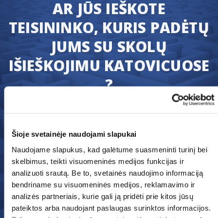
AR JŪS IEŠKOTE
TEISININKO, KURIS PADĖTŲ
JUMS SU SKOLŲ
IŠIEŠKOJIMU KATOVICUOSE
?
Mes užtikriname, jog jūs greitai atgausite
tai kas jums teisiškai priklauso : jūsų
sąskaitų apmokėjimą.
Šioje svetainėje naudojami slapukai
Perduokite savo paraišką šiandiena ir mes
Naudojame slapukus, kad galėtume suasmeninti turinį bei
nedelsiant pradėsime skolų išieškojimo
skelbimus, teikti visuomeninės medijos funkcijas ir
bylą.
analizuoti srautą. Be to, svetainės naudojimo informaciją
bendriname su visuomeninės medijos, reklamavimo ir
analizės partneriais, kurie gali ją pridėti prie kitos jūsų
Pateikti prašymą
pateiktos arba naudojant paslaugas surinktos informacijos.