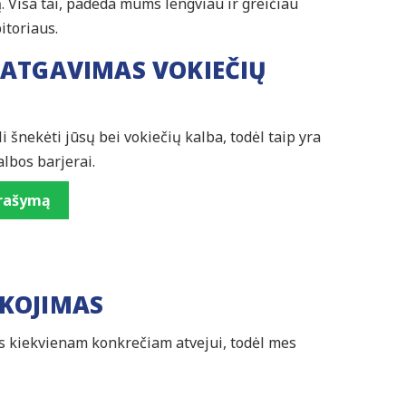
rą. Visa tai, padeda mums lengviau ir greičiau
itoriaus.
 ATGAVIMAS VOKIEČIŲ
 šnekėti jūsų bei vokiečių kalba, todėl taip yra
albos barjerai.
prašymą
ŠKOJIMAS
s kiekvienam konkrečiam atvejui, todėl mes