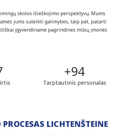
ėkmingų skolos išieškojimo perspektyvų. Mums
iamės jums suteikti galimybes, taip pat, patarti
raktiškai įgyvendiname pagrindines mūsų įmonės
8
+
97
rtis
Tarptautinis personalas
O PROCESAS LICHTENŠTEINE