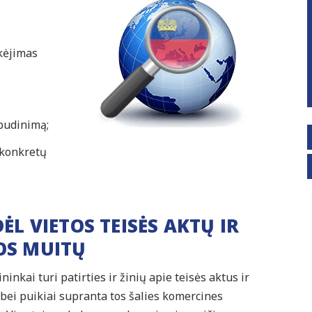
okėjimas
budinimą;
 konkretų
DĖL VIETOS TEISĖS AKTŲ IR
OS MUITŲ
inkai turi patirties ir žinių apie teisės aktus ir
, bei puikiai supranta tos šalies komercines