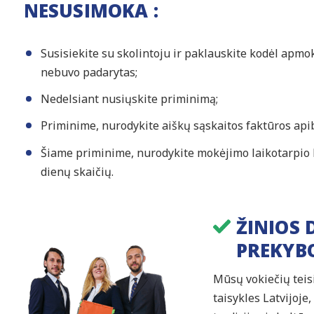
NESUSIMOKA :
Susisiekite su skolintoju ir paklauskite kodėl apm
nebuvo padarytas;
Nedelsiant nusiųskite priminimą;
Priminime, nurodykite aiškų sąskaitos faktūros api
Šiame priminime, nurodykite mokėjimo laikotarpio
dienų skaičių.
ŽINIOS 
PREKYB
Mūsų vokiečių teisin
taisykles Latvijoje