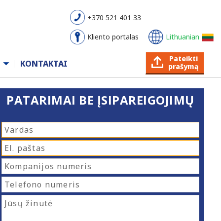
+370 521 401 33
Kliento portalas
Lithuanian
Pateikti
KONTAKTAI
prašymą
PATARIMAI BE ĮSIPAREIGOJIMŲ