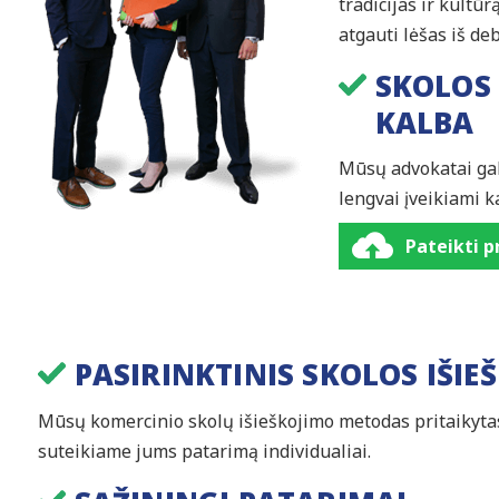
tradicijas ir kultū
atgauti lėšas iš deb
SKOLOS
KALBA
Mūsų advokatai gali
lengvai įveikiami k
Pateikti 
PASIRINKTINIS SKOLOS IŠIE
Mūsų komercinio skolų išieškojimo metodas pritaikyta
suteikiame jums patarimą individualiai.