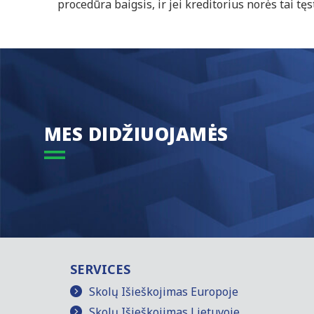
procedūra baigsis, ir jei kreditorius norės tai tęst
MES DIDŽIUOJAMĖS
SERVICES
Skolų Išieškojimas Europoje
Skolų Išieškojimas Lietuvoje