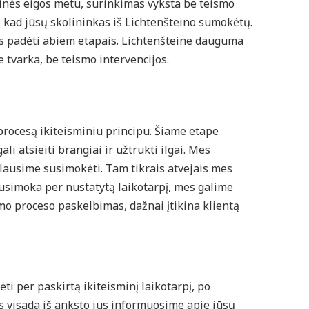
sminės eigos metu, surinkimas vyksta be teismo
 kad jūsų skolininkas iš Lichtenšteino sumokėtų.
 padėti abiem etapais. Lichtenšteine dauguma
 tvarka, be teismo intervencijos.
rocesą ikiteisminiu principu. Šiame etape
li atsieiti brangiai ir užtrukti ilgai. Mes
lausime susimokėti. Tam tikrais atvejais mes
susimoka per nustatytą laikotarpį, mes galime
o proceso paskelbimas, dažnai įtikina klientą
ti per paskirtą ikiteisminį laikotarpį, po
es visada iš anksto jus informuosime apie jūsų