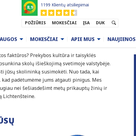
1199 Klientų atsiliepimai
8,9
POŽIŪRIS
MOKESČIAI
ĮSA
DUK
LICHTENŠTEINE
LAUGOS
MOKESČIAI
APIE MUS
NAUJIENOS
os faktūros? Prekybos kultūra ir taisyklės
 apsunkina skolų išieškojimą svetimoje valstybėje.
ti jūsų skolininką susimokėti. Nuo tada, kai
, kad padėtumėme jums atgauti pinigus. Mes
ugiau nei šešiasdešimt metų prikauptų žinių ir
ą Lichtenšteine.
JŪSŲ