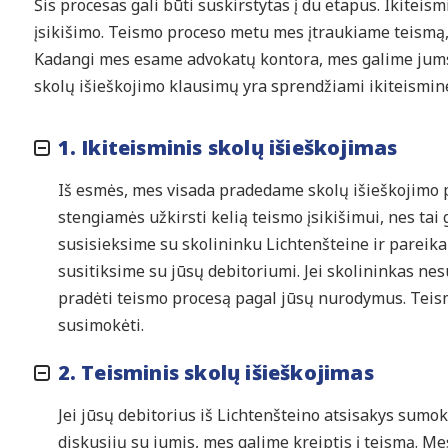
Šis procesas gali būti suskirstytas į du etapus. Ikitei
įsikišimo. Teismo proceso metu mes įtraukiame teismą,
Kadangi mes esame advokatų kontora, mes galime jums
skolų išieškojimo klausimų yra sprendžiami ikiteismine
1. Ikiteisminis skolų išieškojimas
Iš esmės, mes visada pradedame skolų išieškojimo p
stengiamės užkirsti kelią teismo įsikišimui, nes tai ga
susisieksime su skolininku Lichtenšteine ir pareika
susitiksime su jūsų debitoriumi. Jei skolininkas ne
pradėti teismo procesą pagal jūsų nurodymus. Teism
susimokėti.
2. Teisminis skolų išieškojimas
Jei jūsų debitorius iš Lichtenšteino atsisakys sumokė
diskusijų su jumis, mes galime kreiptis į teismą. M