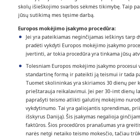
skolų išieškojimo svarbos sėkmės tikimybę. Taip pat,
jūsų sutikimą mes tęsime darbą.
Europos mokėjimo įsakymo procedūra:
Jei yra pateikiamas neginčijamas ieškinys tarp dv
pradėti vykdyti Europos mokėjimo įsakymo proced
įvertinti, ar tokia procedūra yra tinkama jūsų atv
Tolesniam Europos mokėjimo įsakymo procesui vyk
standartinę formą ir pateikti ją teismui ir tada 
Tuomet skolininkas yra skiriamos 30 dienų per kuri
prieštarauja reikalavimui. Jei per 30-imt dienų 
paprašyti teismo atlikti galutinį mokėjimo nurod
vykdytinumo. Tai yra galiojantis sprendimas, pri
išskyrus Daniją). Šis įsakymas negalioja ginčij
faktūros. Šios procedūros pranašumas yra greitis
narės netgi netaiko teismo mokesčio, tačiau trūk