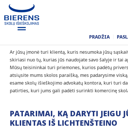
SKOLŲ IŠIEŠKOJIMAS 
PRADŽIA
PAS
Ar jūsų įmonė turi klientą, kuris nesumoka jūsų sąskait
skiriasi nuo tų, kurias jūs naudojate savo šalyje ir tai
Mūsų teisininkai turi priemones, kurios padėtų privers
atsiųsite mums skolos paraišką, mes padarysime viską
esame skolų išieškojimo advokatų kontora, kuri turi da
patirties, kuri jums gali padėti surinkti komercinę skol
PATARIMAI, KĄ DARYTI JEIGU 
KLIENTAS IŠ LICHTENŠTEINO