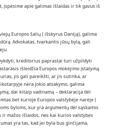
 įspėsime apie galimas išlaidas ir tik gavus iš
iejų Europos šalių ( išskyrus Daniją), galima
ūrą. Advokatas, tvarkantis jūsų bylą, gali
eju.
dyti, kreditorius paprastai turi užpildyti
pastarasis išleidžia Europos mokėjimo įstatymą.
as, jis gali pareikšti, ar jis sutinka, ar
laikotarpyje nėra jokio atsakymo, galima
ymą, dar kitaip vadinamą – deklaracija dėl
imtas bet kurioje Europos valstybėje narėje (
amoms byloms, kur yra argumentų dėl sąskaitos
 ir mažos išlaidos, nes kai kurios valstybės
umas yra tas, kad jei byla bus ginčijama,