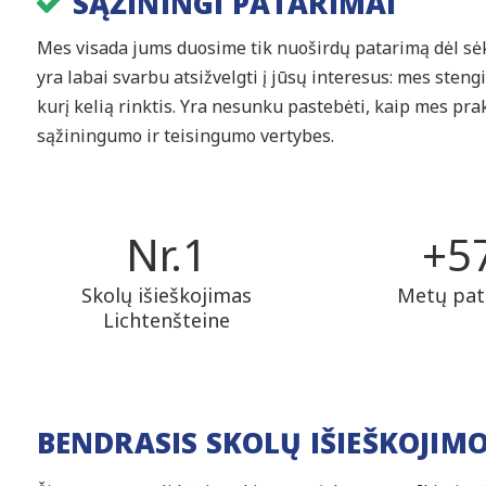
SĄŽININGI PATARIMAI
Mes visada jums duosime tik nuoširdų patarimą dėl s
yra labai svarbu atsižvelgti į jūsų interesus: mes steng
kurį kelią rinktis. Yra nesunku pastebėti, kaip mes p
sąžiningumo ir teisingumo vertybes.
Nr.
1
+
5
Skolų išieškojimas
Metų pati
Lichtenšteine
BENDRASIS SKOLŲ IŠIEŠKOJIM