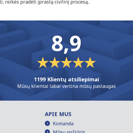
i, reikės pradėti įprastą civilinį procesą..
8,9
1199 Klientų atsiliepimai
Mūsų klientai labai vertina mūsų paslaugas
APIE MUS
Komanda
Mūsų požiūris