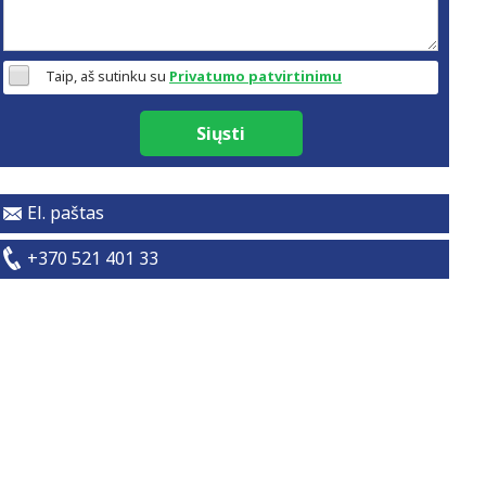
Taip, aš sutinku su
Privatumo patvirtinimu
Siųsti
El. paštas
+370 521 401 33