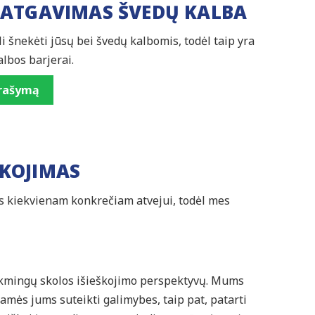
 ATGAVIMAS ŠVEDŲ KALBA
 šnekėti jūsų bei švedų kalbomis, todėl taip yra
albos barjerai.
prašymą
ŠKOJIMAS
s kiekvienam konkrečiam atvejui, todėl mes
ėkmingų skolos išieškojimo perspektyvų. Mums
iamės jums suteikti galimybes, taip pat, patarti