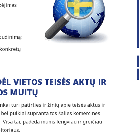
okėjimas
budinimą;
 konkretų
DĖL VIETOS TEISĖS AKTŲ IR
OS MUITŲ
ai turi patirties ir žinių apie teisės aktus ir
, bei puikiai supranta tos šalies komercines
rą. Visa tai, padeda mums lengviau ir greičiau
itoriaus.