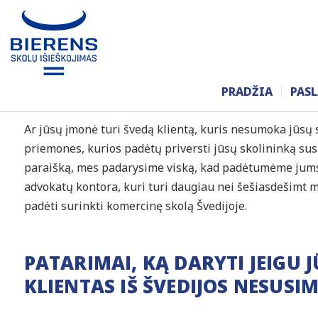
SKOLŲ IŠIEŠKOJIMAS Š
PRADŽIA
PAS
Ar jūsų įmonė turi švedą klientą, kuris nesumoka jūsų 
priemones, kurios padėtų priversti jūsų skolininką sus
paraišką, mes padarysime viską, kad padėtumėme jums 
advokatų kontora, kuri turi daugiau nei šešiasdešimt me
padėti surinkti komercinę skolą Švedijoje.
PATARIMAI, KĄ DARYTI JEIGU 
KLIENTAS IŠ ŠVEDIJOS NESUSIM