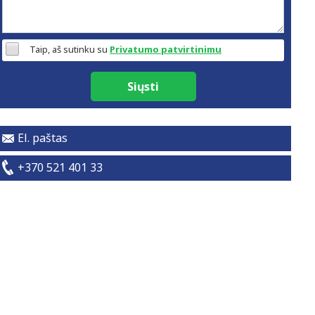
Taip, aš sutinku su
Privatumo patvirtinimu
Siųsti
El. paštas
+370 521 401 33