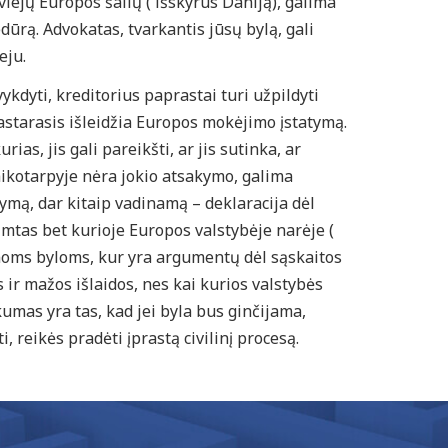
iejų Europos šalių ( išskyrus Daniją), galima
ūrą. Advokatas, tvarkantis jūsų bylą, gali
eju.
dyti, kreditorius paprastai turi užpildyti
pastarasis išleidžia Europos mokėjimo įstatymą.
as, jis gali pareikšti, ar jis sutinka, ar
laikotarpyje nėra jokio atsakymo, galima
ymą, dar kitaip vadinamą – deklaracija dėl
imtas bet kurioje Europos valstybėje narėje (
amoms byloms, kur yra argumentų dėl sąskaitos
 ir mažos išlaidos, nes kai kurios valstybės
umas yra tas, kad jei byla bus ginčijama,
i, reikės pradėti įprastą civilinį procesą.