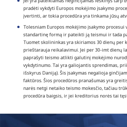
Jei yra pateikiamas neginčijamas ieškinys tarp dv
pradėti vykdyti Europos mokėjimo įsakymo proced
įvertinti, ar tokia procedūra yra tinkama jūsų atv
Tolesniam Europos mokėjimo įsakymo procesui vyk
standartinę formą ir pateikti ją teismui ir tada 
Tuomet skolininkas yra skiriamos 30 dienų per kuri
prieštarauja reikalavimui. Jei per 30-imt dienų 
paprašyti teismo atlikti galutinį mokėjimo nurod
vykdytinumo. Tai yra galiojantis sprendimas, pri
išskyrus Daniją). Šis įsakymas negalioja ginčij
faktūros. Šios procedūros pranašumas yra greitis
narės netgi netaiko teismo mokesčio, tačiau trūk
procedūra baigsis, ir jei kreditorius norės tai tęst