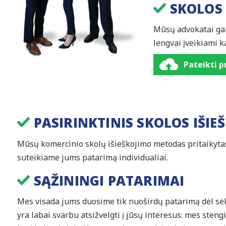
SKOLOS
Mūsų advokatai gali
lengvai įveikiami k
Pateikti 
PASIRINKTINIS SKOLOS IŠIE
Mūsų komercinio skolų išieškojimo metodas pritaikyta
suteikiame jums patarimą individualiai.
SĄŽININGI PATARIMAI
Mes visada jums duosime tik nuoširdų patarimą dėl s
yra labai svarbu atsižvelgti į jūsų interesus: mes steng