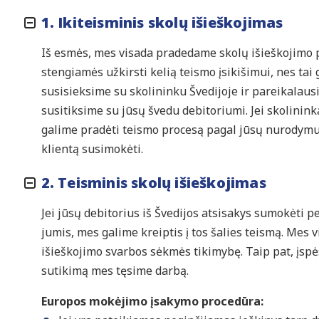
1. Ikiteisminis skolų išieškojimas
Iš esmės, mes visada pradedame skolų išieškojimo p
stengiamės užkirsti kelią teismo įsikišimui, nes tai ga
susisieksime su skolininku Švedijoje ir pareikalaus
susitiksime su jūsų švedu debitoriumi. Jei skolinin
galime pradėti teismo procesą pagal jūsų nurodymu
klientą susimokėti.
2. Teisminis skolų išieškojimas
Jei jūsų debitorius iš Švedijos atsisakys sumokėti pe
jumis, mes galime kreiptis į tos šalies teismą. Mes 
išieškojimo svarbos sėkmės tikimybę. Taip pat, įspės
sutikimą mes tęsime darbą.
Europos mokėjimo įsakymo procedūra: