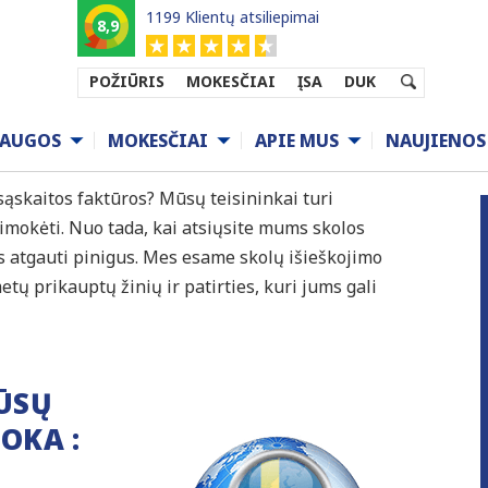
1199 Klientų atsiliepimai
8,9
POŽIŪRIS
MOKESČIAI
ĮSA
DUK
VEDIJOJE
LAUGOS
MOKESČIAI
APIE MUS
NAUJIENOS
sąskaitos faktūros? Mūsų teisininkai turi
imokėti. Nuo tada, kai atsiųsite mums skolos
atgauti pinigus. Mes esame skolų išieškojimo
tų prikauptų žinių ir patirties, kuri jums gali
JŪSŲ
OKA :