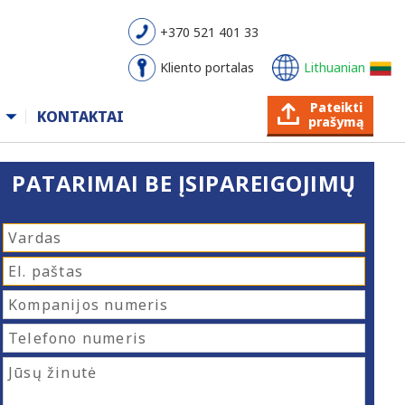
+370 521 401 33
Kliento portalas
Lithuanian
Pateikti
KONTAKTAI
prašymą
PATARIMAI BE ĮSIPAREIGOJIMŲ