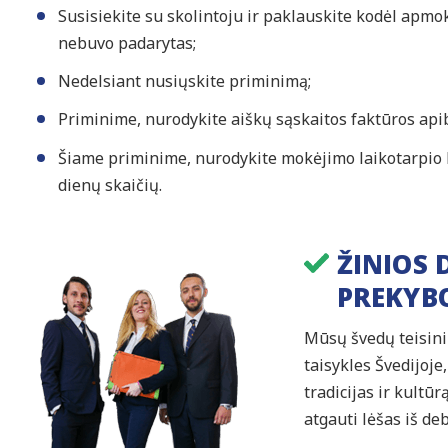
Susisiekite su skolintoju ir paklauskite kodėl apm
nebuvo padarytas;
Nedelsiant nusiųskite priminimą;
Priminime, nurodykite aiškų sąskaitos faktūros api
Šiame priminime, nurodykite mokėjimo laikotarpio
dienų skaičių.
ŽINIOS 
PREKYB
Mūsų švedų teisinink
taisykles Švedijoje
tradicijas ir kultū
atgauti lėšas iš deb