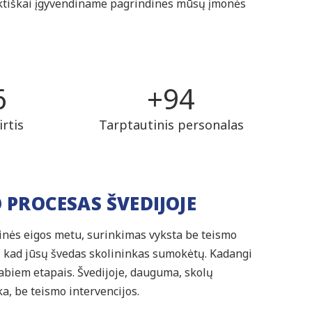
raktiškai įgyvendiname pagrindines mūsų įmonės
8
+
97
rtis
Tarptautinis personalas
 PROCESAS ŠVEDIJOJE
sminės eigos metu, surinkimas vyksta be teismo
, kad jūsų švedas skolininkas sumokėtų. Kadangi
biem etapais. Švedijoje, dauguma, skolų
a, be teismo intervencijos.