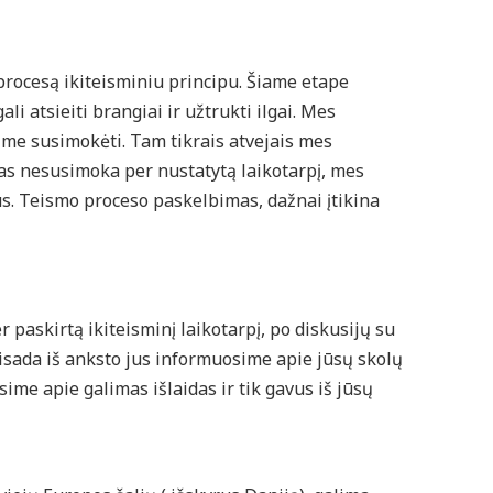
rocesą ikiteisminiu principu. Šiame etape
li atsieiti brangiai ir užtrukti ilgai. Mes
ime susimokėti. Tam tikrais atvejais mes
kas nesusimoka per nustatytą laikotarpį, mes
s. Teismo proceso paskelbimas, dažnai įtikina
r paskirtą ikiteisminį laikotarpį, po diskusijų su
visada iš anksto jus informuosime apie jūsų skolų
ime apie galimas išlaidas ir tik gavus iš jūsų