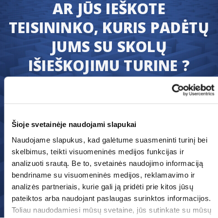
AR JŪS IEŠKOTE
TEISININKO, KURIS PADĖTŲ
JUMS SU SKOLŲ
IŠIEŠKOJIMU TURINE ?
Mes užtikriname, jog jūs greitai atgausite
tai kas jums teisiškai priklauso : jūsų
sąskaitų apmokėjimą.
Šioje svetainėje naudojami slapukai
Perduokite savo paraišką šiandiena ir mes
nedelsiant pradėsime skolų išieškojimo
Naudojame slapukus, kad galėtume suasmeninti turinį bei
skelbimus, teikti visuomeninės medijos funkcijas ir
bylą.
analizuoti srautą. Be to, svetainės naudojimo informaciją
bendriname su visuomeninės medijos, reklamavimo ir
analizės partneriais, kurie gali ją pridėti prie kitos jūsų
Pateikti prašymą
pateiktos arba naudojant paslaugas surinktos informacijos.
Toliau naudodamiesi mūsų svetaine, jūs sutinkate su mūsų