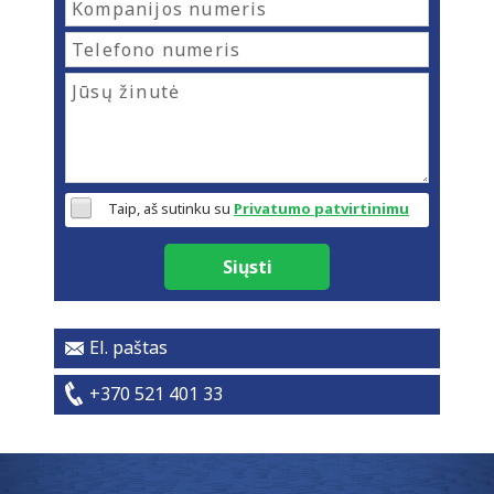
Taip, aš sutinku su
Privatumo patvirtinimu
Siųsti
El. paštas
+370 521 401 33