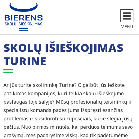
MENU
SKOLŲ IŠIEŠKOJIMAS
TURINE
Ar jūs turite skolininką Turine? O galbūt jūs ieškote
patikimos kompanijos, kuri teikia skolų išieškojimo
paslaugas toje šalyje? Mūsų profesionalių teisininkų ir
specialistų komanda padės jums išspręsti esančias
problemas ir susidoroti su rūpesčiais, kurie slegia jūsų
pečius. Nuo pirmos minutės, kai perduosite mums savo
prašymą, mes padarysime viską, kad tik padėtumėme