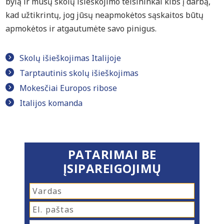
bylą ir mūsų skolų išieškojimo teisininkai kibs į darbą,
kad užtikrintų, jog jūsų neapmokėtos sąskaitos būtų
apmokėtos ir atgautumėte savo pinigus.
Skolų išieškojimas Italijoje
Tarptautinis skolų išieškojimas
Mokesčiai Europos ribose
Italijos komanda
PATARIMAI BE
ĮSIPAREIGOJIMŲ