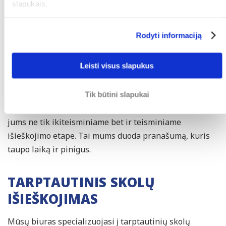
slapukais.
JŪSŲ ŠANSAI YRA DIDESNI SU
Rodyti informaciją
SKOLŲ IŠIEŠKOJIMO
ADVOKATU
Leisti visus slapukus
Skolų išieškojimo advokatai turi daugiau išteklių ir
žinių, kad galėtų įveikti skolininką, pavyzdžiui: skolų
Tik būtini slapukai
ieškojimo agentūrą arba antstolį. Be to, mes padėsime
jums ne tik ikiteisminiame bet ir teisminiame
išieškojimo etape. Tai mums duoda pranašumą, kuris
taupo laiką ir pinigus.
TARPTAUTINIS SKOLŲ
IŠIEŠKOJIMAS
Mūsų biuras specializuojasi į tarptautinių skolų