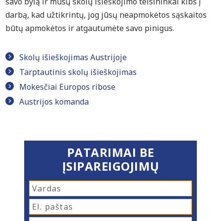
savo bylą ir mūsų skolų išieškojimo teisininkai kibs į
darbą, kad užtikrintų, jog jūsų neapmokėtos sąskaitos
būtų apmokėtos ir atgautumėte savo pinigus.
Skolų išieškojimas Austrijoje
Tarptautinis skolų išieškojimas
Mokesčiai Europos ribose
Austrijos komanda
PATARIMAI BE
ĮSIPAREIGOJIMŲ