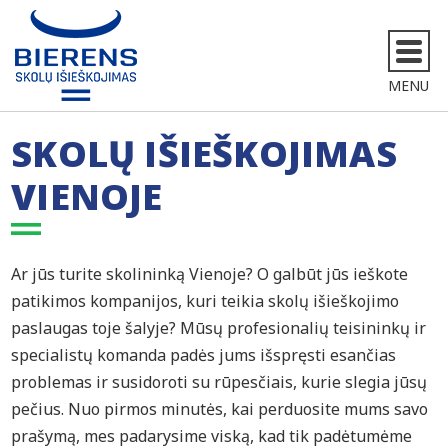
MENU
SKOLŲ IŠIEŠKOJIMAS
VIENOJE
Ar jūs turite skolininką Vienoje? O galbūt jūs ieškote
patikimos kompanijos, kuri teikia skolų išieškojimo
paslaugas toje šalyje? Mūsų profesionalių teisininkų ir
specialistų komanda padės jums išspręsti esančias
problemas ir susidoroti su rūpesčiais, kurie slegia jūsų
pečius. Nuo pirmos minutės, kai perduosite mums savo
prašymą, mes padarysime viską, kad tik padėtumėme