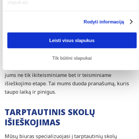
slapukais.
JŪSŲ ŠANSAI YRA DIDESNI SU
Rodyti informaciją
SKOLŲ IŠIEŠKOJIMO
ADVOKATU
Leisti visus slapukus
Skolų išieškojimo advokatai turi daugiau išteklių ir
žinių, kad galėtų įveikti skolininką, pavyzdžiui: skolų
Tik būtini slapukai
ieškojimo agentūrą arba antstolį. Be to, mes padėsime
jums ne tik ikiteisminiame bet ir teisminiame
išieškojimo etape. Tai mums duoda pranašumą, kuris
taupo laiką ir pinigus.
TARPTAUTINIS SKOLŲ
IŠIEŠKOJIMAS
Mūsų biuras specializuojasi į tarptautinių skolų