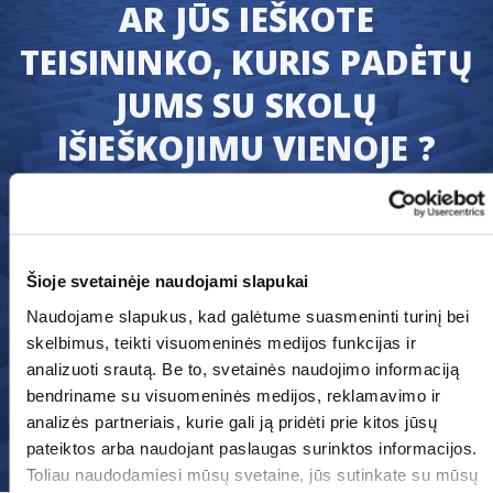
AR JŪS IEŠKOTE
TEISININKO, KURIS PADĖTŲ
JUMS SU SKOLŲ
IŠIEŠKOJIMU VIENOJE ?
Mes užtikriname, jog jūs greitai atgausite
tai kas jums teisiškai priklauso : jūsų
sąskaitų apmokėjimą.
Šioje svetainėje naudojami slapukai
Perduokite savo paraišką šiandiena ir mes
nedelsiant pradėsime skolų išieškojimo
Naudojame slapukus, kad galėtume suasmeninti turinį bei
skelbimus, teikti visuomeninės medijos funkcijas ir
bylą.
analizuoti srautą. Be to, svetainės naudojimo informaciją
bendriname su visuomeninės medijos, reklamavimo ir
analizės partneriais, kurie gali ją pridėti prie kitos jūsų
Pateikti prašymą
pateiktos arba naudojant paslaugas surinktos informacijos.
Toliau naudodamiesi mūsų svetaine, jūs sutinkate su mūsų