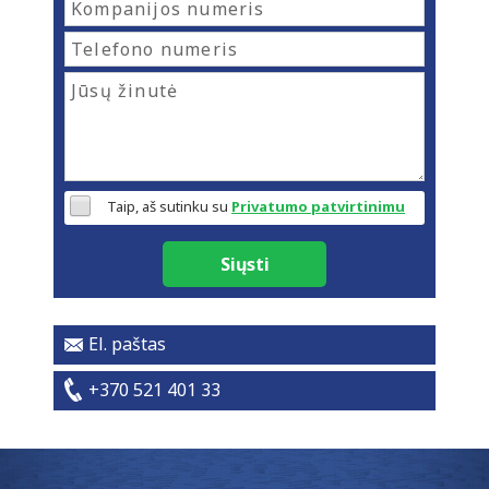
Taip, aš sutinku su
Privatumo patvirtinimu
Siųsti
El. paštas
+370 521 401 33