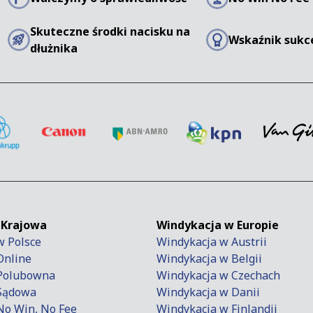
Skuteczne środki nacisku na
Wskaźnik sukc
dłużnika
 Krajowa
Windykacja w Europie
w Polsce
Windykacja w Austrii
Online
Windykacja w Belgii
 Polubowna
Windykacja w Czechach
Sądowa
Windykacja w Danii
No Win, No Fee
Windykacja w Finlandii