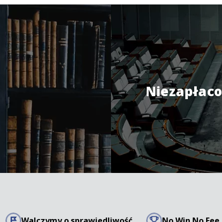
Niezapłaco
Walczymy o sprawiedliwość
No Win No Fee