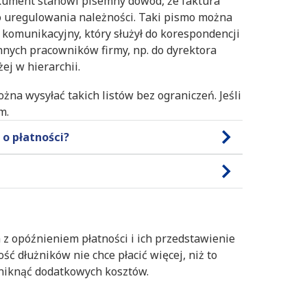
dokument stanowi pisemny dowód, że faktura
o uregulowania należności. Taki pismo można
 komunikacyjny, który służył do korespondencji
nych pracowników firmy, np. do dyrektora
ej w hierarchii.
żna wysyłać takich listów bez ograniczeń. Jeśli
m.
 o płatności?
z opóźnieniem płatności i ich przedstawienie
ść dłużników nie chce płacić więcej, niż to
 uniknąć dodatkowych kosztów.