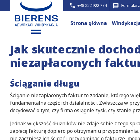
+48 222 922 774
Formularz
Strona główna
Windykacj
Jak skutecznie dochod
niezapłaconych faktu
Ściąganie długu
Ściganie niezapłaconych faktur to zadanie, którego więks
fundamentalna część ich działalności. Zwłaszcza w pr
decydować o tym, czy firma osiągnie zysk, czy stanie 
Jednak większość dłużników nie zdaje sobie z tego spra
zapłacą fakturę dopiero po otrzymaniu przypomnienia. Ni
nie zaczniesz ich ścigać i przypominać o fakturze, mogą