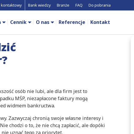
 kontaktowy
Bank wiedzy
Branże
FAQ
Do pobrania
a
Cennik
O nas
Referencje
Kontakt
zić
r?
zość osób nie lubi, ale dla firm jest to
zypadku MŚP, niezapłacone faktury mogą
przed widmem bankructwa.
wy. Zazwyczaj chronią swoje własne interesy i
e chodzi o to, że nie chcą zapłacić, ale dopóki
 nie uznać tego za priorytet.