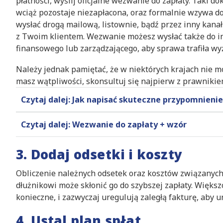
płatności, wyślij oficjalne wezwanie do zapłaty. Taki 
wciąż pozostaje niezapłacona, oraz formalnie wzywa d
wysłać drogą mailową, listownie, bądź przez inny kanał
z Twoim klientem. Wezwanie możesz wysłać także do in
finansowego lub zarządzającego, aby sprawa trafiła wyż
Należy jednak pamiętać, że w niektórych krajach nie mo
masz wątpliwości, skonsultuj się najpierw z prawnikie
Czytaj dalej: Jak napisać skuteczne przypomnienie
Czytaj dalej: Wezwanie do zapłaty + wzór
3. Dodaj odsetki i koszty
Obliczenie należnych odsetek oraz kosztów związanych 
dłużnikowi może skłonić go do szybszej zapłaty. Większo
konieczne, i zazwyczaj uregulują zaległą fakturę, aby
4. Ustal plan spłat