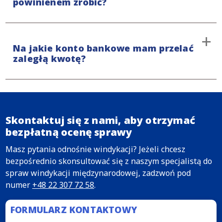
powinienem zrobić?
wierzycielską. Przedstawiciel omówi to dalej z
naszym klientem i krótko po tym przedstawi nasze
stanowisko w sprawie.
Jeśli już zapłaciłeś, najlepiej poinformować o tym
Na jakie konto bankowe mam przelać
osobę kontaktową. Można to zrobić, wysyłając
zaległą kwotę?
wiadomość e-mail z załączonym dowodem płatności.
Jeśli zapłaciłeś całą zaległą kwotę, sprawa zostanie
zamknięta. Jeśli dokonałeś częściowej płatności,
Jeśli otrzymałeś wezwanie do zapłaty, musisz
otrzymasz pisemną odpowiedź od menadżera
uregulować należną kwotę przelewem na konto
sprawy.
bankowe o numerze NL18ABNA0483703346, o
Skontaktuj się z nami, aby otrzymać
nazwie „Stichting Derdengelden Bierens Advocaten”.
bezpłatną ocenę sprawy
Masz pytania odnośnie windykacji? Jeżeli chcesz
bezpośrednio skonsultować się z naszym specjalistą do
spraw windykacji międzynarodowej, zadzwoń pod
numer
+48 22 307 72 58
.
FORMULARZ KONTAKTOWY